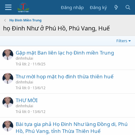
Đăng nhập
Đăng ký
Họ Đinh Miền Trung
họ Đinh Như ở Phú Hồ, Phú Vang, Huế
Filters
Gặp mặt Ban liên lạc họ Đinh miền Trung
dinhnhulai
Trả lời
2
11/9/25
Thư mời họp mặt họ đinh thừa thiên huế
dinhnhulai
Trả lời
0
13/6/12
THƯ MỜI
dinhnhulai
Trả lời
0
13/6/12
Bài tựa gia phả Họ Đinh Như làng Đồng di, Phú
Hồ, Phú Vang, tỉnh Thừa Thiên Huế