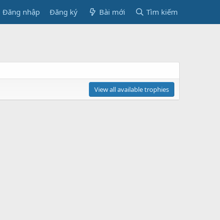
Đăng nhập
Đăng ký
Bài mới
Tìm kiếm
View all available trophies