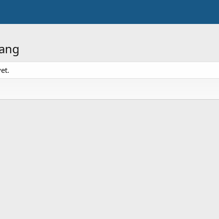
sang
et.