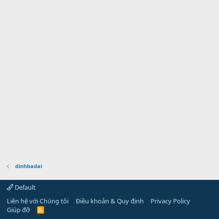
dinhbadai
Default
Liên hệ với Chúng tôi
Điều khoản & Quy định
Privacy Policy
Giúp đỡ
R
S