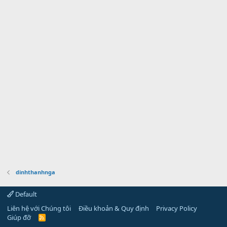
dinhthanhnga
Default
Liên hệ với Chúng tôi
Điều khoản & Quy định
Privacy Policy
Giúp đỡ
R
S