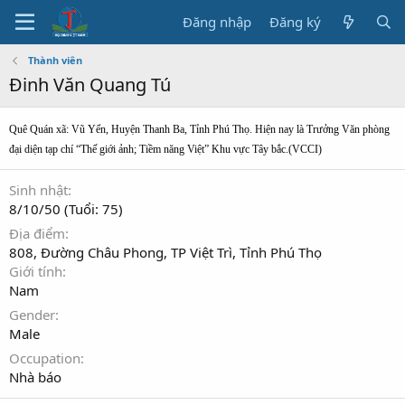
Đăng nhập
Đăng ký
Thành viên
Đinh Văn Quang Tú
Quê Quán xã: Vũ Yển, Huyện Thanh Ba, Tỉnh Phú Thọ. Hiện nay là
Trưởng Văn phòng
đại diện tạp chí “Thế giới ảnh; Tiềm năng Việt” Khu vực Tây bắc.(VCCI)
Sinh nhật
8/10/50 (Tuổi: 75)
Địa điểm
808, Đường Châu Phong, TP Việt Trì, Tỉnh Phú Thọ
Giới tính
Nam
Gender
Male
Occupation
Nhà báo