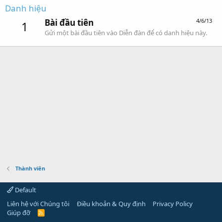
Danh hiệu
Bài đầu tiên
4/6/13
1
Gửi một bài đầu tiên vào Diễn đàn để có danh hiệu này.
Thành viên
Default
Liên hệ với Chúng tôi
Điều khoản & Quy định
Privacy Policy
Giúp đỡ
R
S