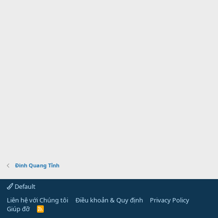
Đinh Quang Tỉnh
Default
Liên hệ với Chúng tôi
Điều khoản & Quy định
Privacy Policy
Giúp đỡ
R
S