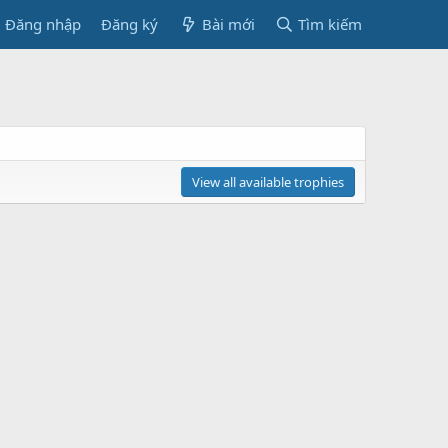
Đăng nhập
Đăng ký
Bài mới
Tìm kiếm
View all available trophies