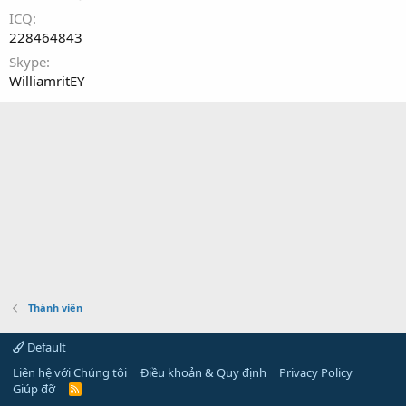
ICQ
228464843
Skype
WilliamritEY
Thành viên
Default
Liên hệ với Chúng tôi
Điều khoản & Quy định
Privacy Policy
Giúp đỡ
R
S