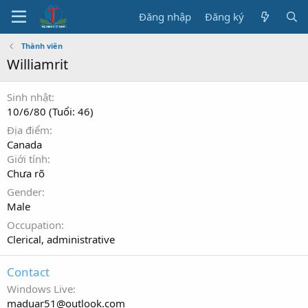
Đăng nhập
Đăng ký
Thành viên
Williamrit
Sinh nhật
10/6/80 (Tuổi: 46)
Địa điểm
Canada
Giới tính
Chưa rõ
Gender
Male
Occupation
Clerical, administrative
Contact
Windows Live
maduar51@outlook.com