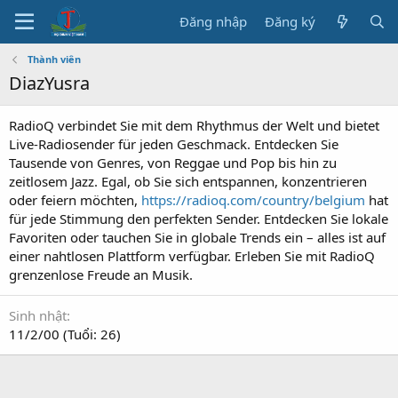
Đăng nhập
Đăng ký
Thành viên
DiazYusra
RadioQ verbindet Sie mit dem Rhythmus der Welt und bietet
Live-Radiosender für jeden Geschmack. Entdecken Sie
Tausende von Genres, von Reggae und Pop bis hin zu
zeitlosem Jazz. Egal, ob Sie sich entspannen, konzentrieren
oder feiern möchten,
https://radioq.com/country/belgium
hat
für jede Stimmung den perfekten Sender. Entdecken Sie lokale
Favoriten oder tauchen Sie in globale Trends ein – alles ist auf
einer nahtlosen Plattform verfügbar. Erleben Sie mit RadioQ
grenzenlose Freude an Musik.
Sinh nhật
11/2/00 (Tuổi: 26)