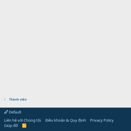
Thành viên
Default
Liên hệ với Chúng tôi
Điều khoản & Quy định
Privacy Policy
Giúp đỡ
R
S