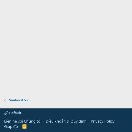
Sunburstfxe
Default
Liên hệ với Chúng tôi
Điều khoản & Quy định
Privacy Policy
Giúp đỡ
R
S