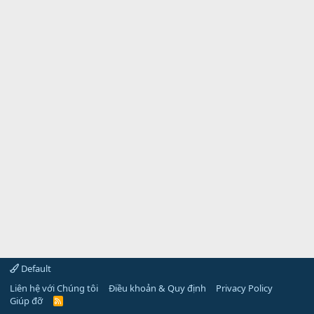
Default
Liên hệ với Chúng tôi
Điều khoản & Quy định
Privacy Policy
Giúp đỡ
R
S