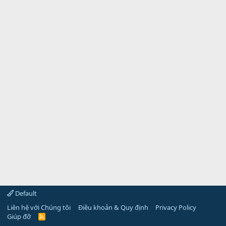
Default
Liên hệ với Chúng tôi
Điều khoản & Quy định
Privacy Policy
Giúp đỡ
R
S