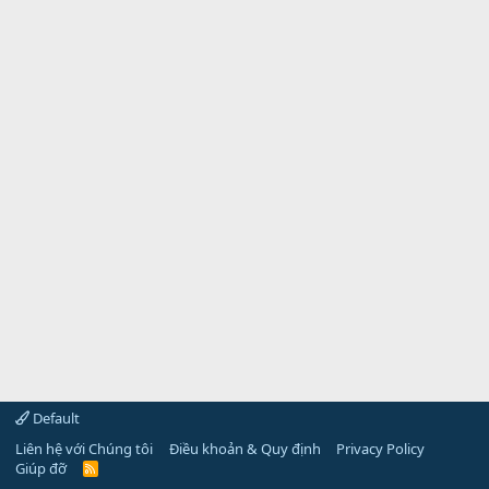
Default
Liên hệ với Chúng tôi
Điều khoản & Quy định
Privacy Policy
Giúp đỡ
R
S