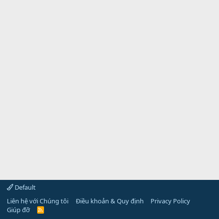
Default
Liên hệ với Chúng tôi
Điều khoản & Quy định
Privacy Policy
Giúp đỡ
R
S