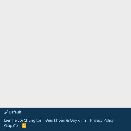
Default
Liên hệ với Chúng tôi
Điều khoản & Quy định
Privacy Policy
Giúp đỡ
R
S