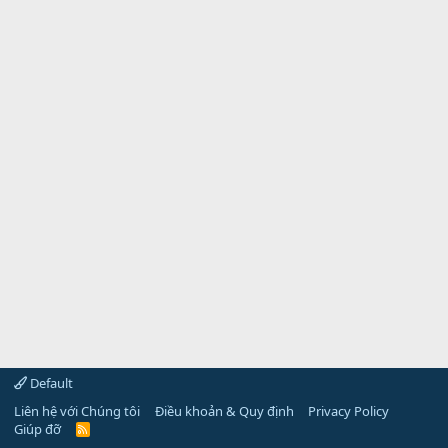
Default
Liên hệ với Chúng tôi
Điều khoản & Quy định
Privacy Policy
Giúp đỡ
R
S