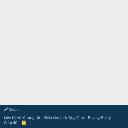
Default
Liên hệ với Chúng tôi
Điều khoản & Quy định
Privacy Policy
Giúp đỡ
R
S