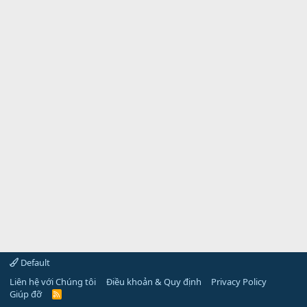
Default
Liên hệ với Chúng tôi
Điều khoản & Quy định
Privacy Policy
Giúp đỡ
R
S