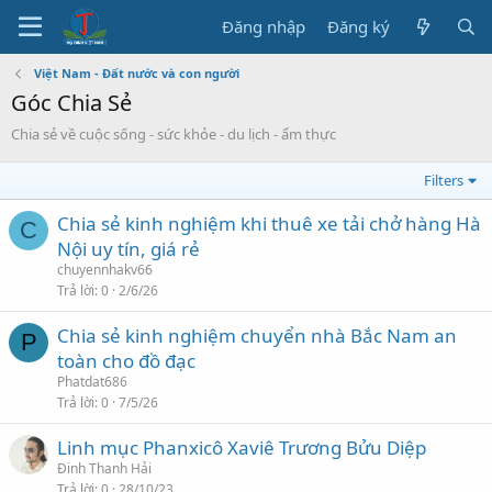
Đăng nhập
Đăng ký
Việt Nam - Đất nước và con người
Góc Chia Sẻ
Chia sẻ về cuộc sống - sức khỏe - du lịch - ẩm thực
Filters
Chia sẻ kinh nghiệm khi thuê xe tải chở hàng Hà
C
Nội uy tín, giá rẻ
chuyennhakv66
Trả lời
0
2/6/26
Chia sẻ kinh nghiệm chuyển nhà Bắc Nam an
P
toàn cho đồ đạc
Phatdat686
Trả lời
0
7/5/26
Linh mục Phanxicô Xaviê Trương Bửu Diệp
Đinh Thanh Hải
Trả lời
0
28/10/23