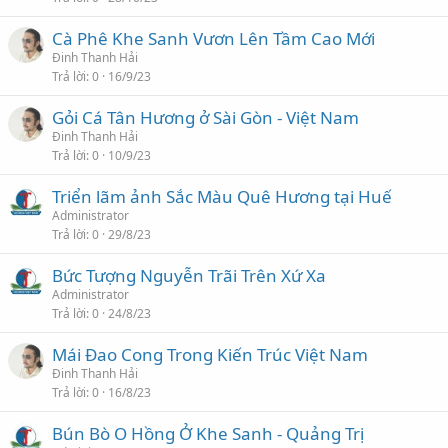
Cà Phê Khe Sanh Vươn Lên Tầm Cao Mới
Đinh Thanh Hải
Trả lời
0
16/9/23
Gỏi Cá Tân Hương ở Sài Gòn - Việt Nam
Đinh Thanh Hải
Trả lời
0
10/9/23
Triển lãm ảnh Sắc Màu Quê Hương tại Huế
Administrator
Trả lời
0
29/8/23
Bức Tượng Nguyễn Trãi Trên Xứ Xa
Administrator
Trả lời
0
24/8/23
Mái Đao Cong Trong Kiến Trúc Việt Nam
Đinh Thanh Hải
Trả lời
0
16/8/23
Bún Bò O Hồng Ở Khe Sanh - Quảng Trị