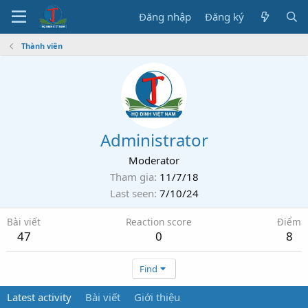
Đăng nhập
Đăng ký
Thành viên
Administrator
Moderator
Tham gia
11/7/18
Last seen
7/10/24
Bài viết
Reaction score
Điểm
47
0
8
Find
Latest activity
Bài viết
Giới thiệu