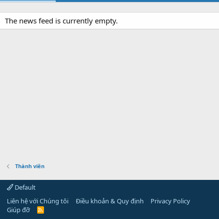
The news feed is currently empty.
Thành viên
Default
Liên hệ với Chúng tôi
Điều khoản & Quy định
Privacy Policy
Giúp đỡ
R
S