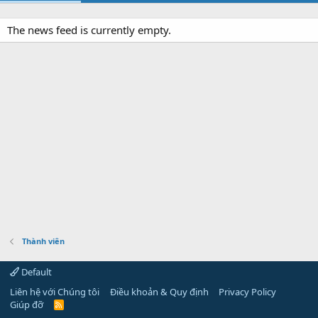
The news feed is currently empty.
Thành viên
Default
Liên hệ với Chúng tôi
Điều khoản & Quy định
Privacy Policy
Giúp đỡ
R
S