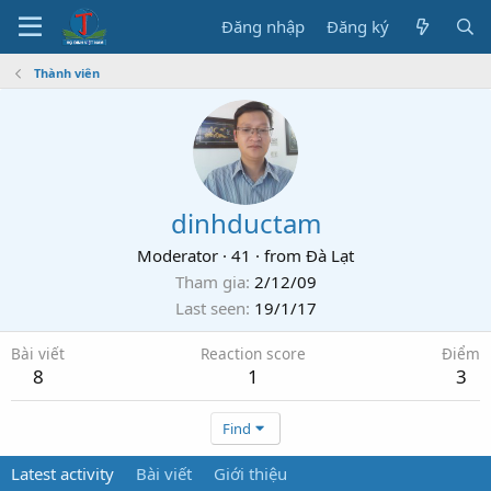
Đăng nhập
Đăng ký
Thành viên
dinhductam
Moderator
·
41
·
from
Đà Lạt
Tham gia
2/12/09
Last seen
19/1/17
Bài viết
Reaction score
Điểm
8
1
3
Find
Latest activity
Bài viết
Giới thiệu