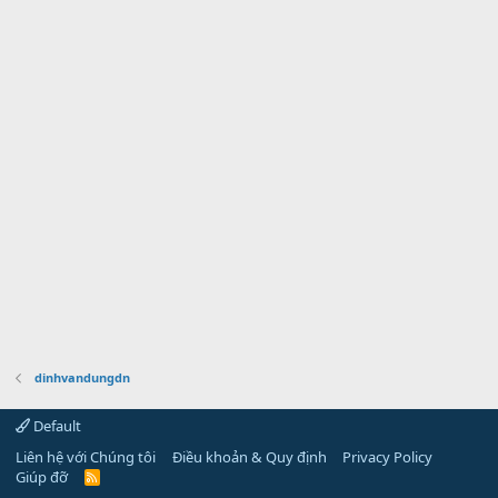
dinhvandungdn
Default
Liên hệ với Chúng tôi
Điều khoản & Quy định
Privacy Policy
Giúp đỡ
R
S