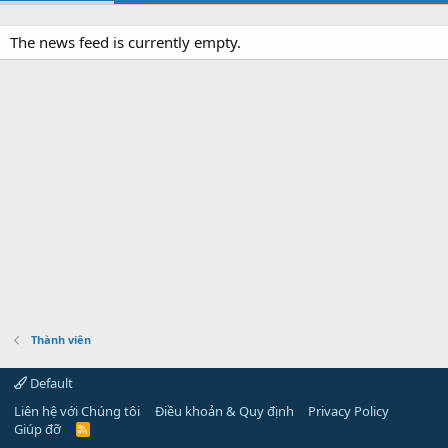
The news feed is currently empty.
Thành viên
Default
Liên hệ với Chúng tôi
Điều khoản & Quy định
Privacy Policy
Giúp đỡ
R
S