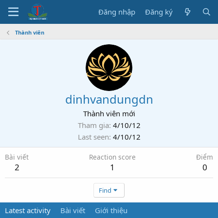
Đăng nhập
Đăng ký
Thành viên
dinhvandungdn
Thành viên mới
Tham gia
4/10/12
Last seen
4/10/12
Bài viết
Reaction score
Điểm
2
1
0
Find
Latest activity
Bài viết
Giới thiệu