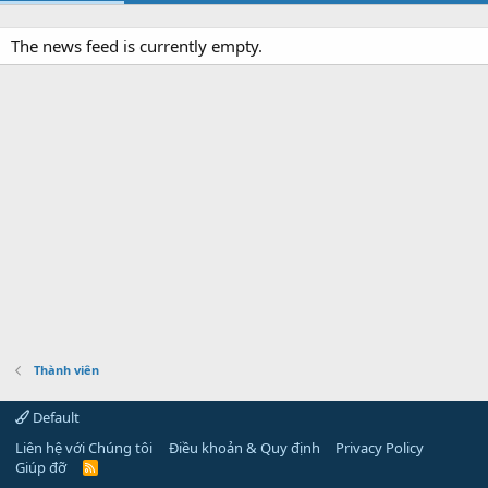
The news feed is currently empty.
Thành viên
Default
Liên hệ với Chúng tôi
Điều khoản & Quy định
Privacy Policy
Giúp đỡ
R
S