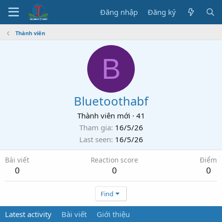
Đăng nhập
Đăng ký
Thành viên
B
Bluetoothabf
Thành viên mới
·
41
Tham gia
16/5/26
Last seen
16/5/26
Bài viết
Reaction score
Điểm
0
0
0
Find
Latest activity
Bài viết
Giới thiệu