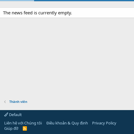
The news feed is currently empty.
Thành viên
Default
Liên hệ với Chúng tôi
Điều khoản & Quy định
Privacy Policy
Giúp đỡ
R
S