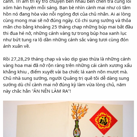
cánh. Tri âm tri kỷ trò chuyện bên nhau bên chén trà cùng lối
xóm hàn huyên mỗi sáng. Bạn bè nhìn cành mai như có tâm
hồn nó đang hòa vào nỗi ngóng đợi của chủ nhân. Ai ai lòng
cùng mong mai sẽ nở đúng ngày. Có chi sung sướng và thỏa
mãn cho bằng khoảng 25 tháng chạp những búp mai bắt đầu
thi đua hé nở, những cánh vàng tự trong búp hoa xanh lục
như bứt tung ra lộ dần những cánh sắc vàng tươi cùng đón
ánh xuân về.
Rồi 27,28,29 tháng chạp và vào dịp giao thừa là những cánh
vàng hoa mai đã nở rộn ràng trên những cái cành xương xẩu
khẳng khiu , điểm xuyết vài ba chiếc lá xanh nõn mượt mà.
Chủ nhà sung sướng, người Quảng trị quê tôi dễ dàng sung
sướng dù chỉ cành mai nở đúng kỳ làm vừa lòng chủ, năm
này chắc hẳn "ĂN NÊN LÀM RA"!