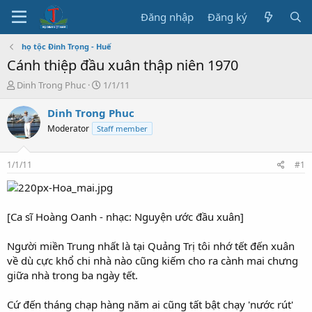
Đăng nhập
Đăng ký
họ tộc Đinh Trọng - Huế
Cánh thiệp đầu xuân thập niên 1970
T
N
Dinh Trong Phuc
1/1/11
h
g
r
à
Dinh Trong Phuc
e
y
Moderator
Staff member
a
b
d
ắ
s
t
1/1/11
#1
t
đ
a
ầ
r
u
t
[Ca sĩ Hoàng Oanh - nhạc: Nguyện ước đầu xuân]
e
r
Người miền Trung nhất là tại Quảng Trị tôi nhớ tết đến xuân
về dù cực khổ chi nhà nào cũng kiếm cho ra cành mai chưng
giữa nhà trong ba ngày tết.
Cứ đến tháng chạp hàng năm ai cũng tất bật chạy 'nước rút'