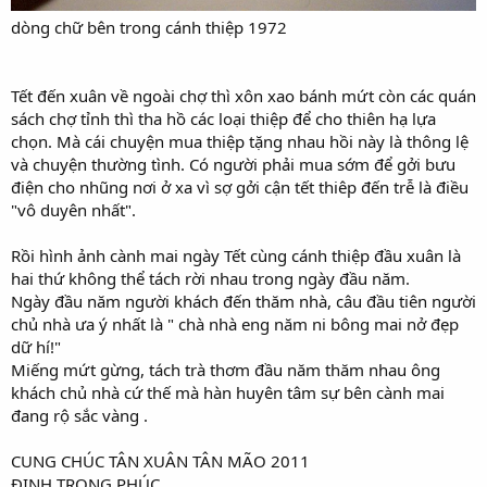
dòng chữ bên trong cánh thiệp 1972
Tết đến xuân về ngoài chợ thì xôn xao bánh mứt còn các quán
sách chợ tỉnh thì tha hồ các loại thiệp để cho thiên hạ lựa
chọn. Mà cái chuyện mua thiệp tặng nhau hồi này là thông lệ
và chuyện thường tình. Có người phải mua sớm để gởi bưu
điện cho nhũng nơi ở xa vì sợ gởi cận tết thiêp đến trễ là điều
"vô duyên nhất".
Rồi hình ảnh cành mai ngày Tết cùng cánh thiệp đầu xuân là
hai thứ không thể tách rời nhau trong ngày đầu năm.
Ngày đầu năm người khách đến thăm nhà, câu đầu tiên người
chủ nhà ưa ý nhất là " chà nhà eng năm ni bông mai nở đẹp
dữ hí!"
Miếng mứt gừng, tách trà thơm đầu năm thăm nhau ông
khách chủ nhà cứ thế mà hàn huyên tâm sự bên cành mai
đang rộ sắc vàng .
CUNG CHÚC TÂN XUÂN TÂN MÃO 2011
ĐINH TRỌNG PHÚC