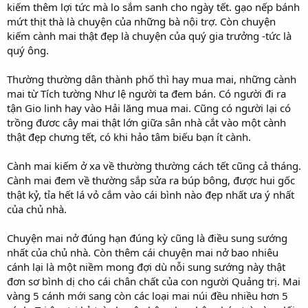
kiếm thêm lợi tức mà lo sắm sanh cho ngày tết. gạo nếp bánh
mứt thịt thà là chuyện của những bà nội trợ. Còn chuyện
kiếm cành mai thật đẹp là chuyện của quý gia trưởng -tức là
quý ông.
Thường thường dân thành phố thì hay mua mai, những cành
mai từ Tích tường Như lệ người ta đem bán. Có người đi ra
tận Gio linh hay vào Hải lăng mua mai. Cũng có người lại có
trồng đươc cây mai thật lớn giữa sân nhà cắt vào một cành
thật đẹp chưng tết, có khi hảo tâm biếu bạn ít cành.
Cành mai kiếm ở xa về thường thường cách tết cũng cả tháng.
Cành mai đem về thường sắp sửa ra búp bông, được hui gốc
thật kỷ, tỉa hết lá vỏ cắm vào cái bình nào đẹp nhất ưa ý nhất
của chủ nhà.
Chuyện mai nở đúng hạn đúng kỳ cũng là điều sung sướng
nhất của chủ nhà. Còn thêm cái chuyện mai nở bao nhiêu
cánh lại là một niềm mong đợi dù nỗi sung sướng này thật
đơn sơ bình dị cho cái chân chất của con người Quảng trị. Mai
vàng 5 cánh mới sang còn các loại mai núi đều nhiều hơn 5