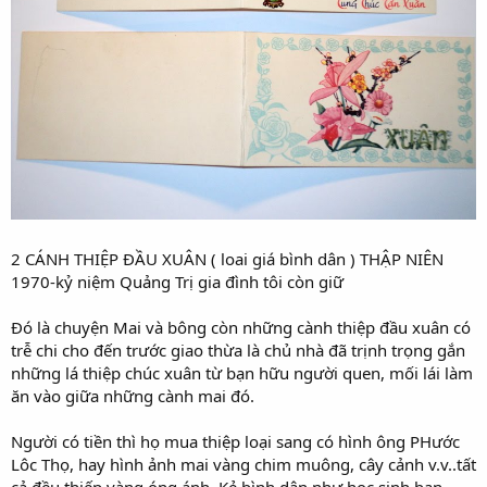
2 CÁNH THIỆP ĐẦU XUÂN ( loai giá bình dân ) THẬP NIÊN
1970-kỷ niệm Quảng Trị gia đình tôi còn giữ
Đó là chuyện Mai và bông còn những cành thiệp đầu xuân có
trễ chi cho đến trước giao thừa là chủ nhà đã trịnh trọng gắn
những lá thiệp chúc xuân từ bạn hữu người quen, mối lái làm
ăn vào giữa những cành mai đó.
Người có tiền thì họ mua thiệp loại sang có hình ông PHước
Lôc Thọ, hay hình ảnh mai vàng chim muông, cây cảnh v.v..tất
cả đều thiếp vàng óng ánh. Kẻ bình dân như học sinh bạn