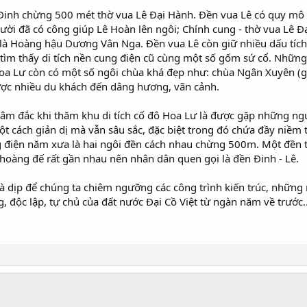
inh chừng 500 mét thờ vua Lê Ðại Hành. Ðền vua Lê có quy mô 
i đã có công giúp Lê Hoàn lên ngôi; Chính cung - thờ vua Lê Ðạ
rái là Hoàng hậu Dương Vân Nga. Ðền vua Lê còn giữ nhiều dấu tí
ã tìm thấy di tích nền cung điện cũ cùng một số gốm sứ cổ. Nhữn
 Hoa Lư còn có một số ngôi chùa khá đẹp như: chùa Ngân Xuyên (g
ược nhiều du khách đến dâng hương, vãn cảnh.
tâm đắc khi thăm khu di tích cố đô Hoa Lư là được gặp những ngư
t cách giản dị mà vẫn sâu sắc, đặc biệt trong đó chứa đầy niềm 
ng điện năm xưa là hai ngôi đền cách nhau chừng 500m. Một đền 
ị hoàng đế rất gần nhau nên nhân dân quen gọi là đền Đinh - Lê.
 là dịp để chúng ta chiêm ngưỡng các công trình kiến trúc, những 
 độc lập, tự chủ của đất nước Đại Cồ Việt từ ngàn năm về trước..