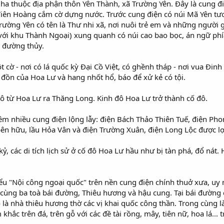
a thuộc địa phận thôn Yên Thành, xã Trường Yên. Ðây là cung đi
 Tiên Hoàng cắm cờ dựng nước. Trước cung điện có núi Mã Yên tư
rường Yên có tên là Thư nhi xã, nơi nuôi trẻ em và những người 
với khu Thành Ngoại) xung quanh có núi cao bao bọc, án ngữ phí
 đường thủy.
 cờ - nơi có lá quốc kỳ Ðại Cồ Việt, có ghềnh tháp - nơi vua Ðinh
n đồn của Hoa Lư và hang nhốt hổ, báo để xử kẻ có tội.
ô từ Hoa Lư ra Thăng Long. Kinh đô Hoa Lư trở thành cố đô.
m nhiều cung điện lộng lẫy: điện Bách Thảo Thiên Tuế, điện Pho
bên hữu, lầu Hỏa Vân và điện Trường Xuân, điện Long Lộc được l
, các di tích lịch sử ở cố đô Hoa Lư hầu như bị tàn phá, đổ nát. 
u "Nội công ngoại quốc" trên nền cung điện chính thuở xưa, uy 
cùng ba toà bái đường, Thiêu hương và hậu cung. Tại bái đường 
 là nhà thiêu hương thờ các vị khai quốc công thần. Trong cùng
khắc trên đá, trên gỗ với các đề tài rồng, mây, tiên nữ, hoa lá... t