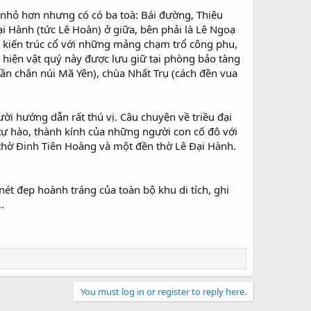
nhỏ hơn nhưng có có ba toà: Bái đường, Thiêu
i Hành (tức Lê Hoàn) ở giữa, bên phải là Lê Ngoạ
ch kiến trúc cổ với những mảng chạm trổ công phu,
g hiện vật quý này được lưu giữ tại phòng bảo tàng
ần chân núi Mã Yên), chùa Nhất Trụ (cách đền vua
ời hướng dẫn rất thú vị. Câu chuyện về triều đại
tự hào, thành kính của những người con cố đô với
thờ Đinh Tiên Hoàng và một đền thờ Lê Đại Hành.
nét đẹp hoành tráng của toàn bộ khu di tích, ghi
.
You must log in or register to reply here.