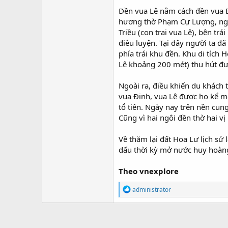
Ðền vua Lê nằm cách đền vua Ð
hương thờ Phạm Cự Lượng, ngườ
Triều (con trai vua Lê), bên t
điêu luyện. Tại đây người ta đ
phía trái khu đền. Khu di tích
Lê khoảng 200 mét) thu hút đ
Ngoài ra, điều khiến du khách 
vua Ðinh, vua Lê được họ kể mộ
tổ tiên. Ngày nay trên nền cu
Cũng vì hai ngôi đền thờ hai v
Về thăm lại đất Hoa Lư lịch sử
dấu thời kỳ mở nước huy hoàng,
Theo vnexplore
R
administrator
e
a
c
t