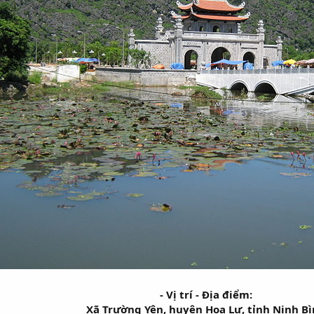
- Vị trí - Địa điểm:
Xã Trường Yên, huyện Hoa Lư, tỉnh Ninh B