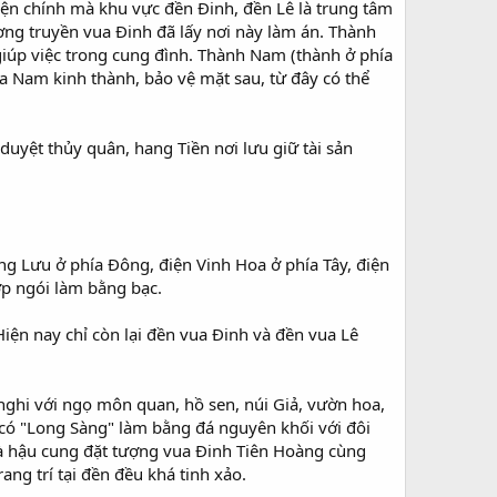
ện chính mà khu vực đền Ðinh, đền Lê là trung tâm
ơng truyền vua Ðinh đã lấy nơi này làm án. Thành
giúp việc trong cung đình. Thành Nam (thành ở phía
a Nam kinh thành, bảo vệ mặt sau, từ đây có thể
 duyệt thủy quân, hang Tiền nơi lưu giữ tài sản
ng Lưu ở phía Ðông, điện Vinh Hoa ở phía Tây, điện
ợp ngói làm bằng bạc.
Hiện nay chỉ còn lại đền vua Ðinh và đền vua Lê
nghi với ngọ môn quan, hồ sen, núi Giả, vườn hoa,
có "Long Sàng" làm bằng đá nguyên khối với đôi
 là hậu cung đặt tượng vua Ðinh Tiên Hoàng cùng
rang trí tại đền đều khá tinh xảo.