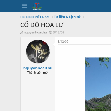
HỌ ĐINH VIỆT NAM
Tư liệu & Lịch sử
CỐ ĐÔ HOA LƯ
T
N
nguyenhoaithu
3/12/09
h
g
r
à
3/12/09
e
y
a
b
d
ắ
s
t
t
đ
nguyenhoaithu
a
ầ
r
u
Thành viên mới
t
e
r