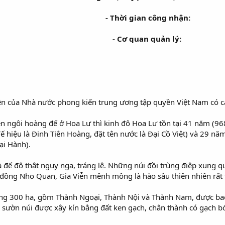
- Thời gian công nhận:
- Cơ quan quản lý:
iên của Nhà nước phong kiến trung ương tập quyền Việt Nam có c
n ngôi hoàng đế ở Hoa Lư thì kinh đô Hoa Lư tồn tại 41 năm (968
 hiệu là Đinh Tiên Hoàng, đặt tên nước là Đại Cồ Việt) và 29 năm 
ại Hành).
 đế đô thật nguy nga, tráng lệ. Những núi đồi trùng điệp xung 
ồng Nho Quan, Gia Viễn mênh mông là hào sâu thiên nhiên rất t
ng 300 ha, gồm Thành Ngoại, Thành Nội và Thành Nam, được bao
 sườn núi được xây kín bằng đất ken gạch, chân thành có gạch bó