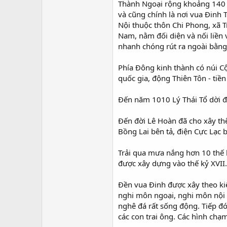
Thành Ngoại rộng khoảng 140 h
và cũng chính là nơi vua Ðinh
Nội thuộc thôn Chi Phong, xã T
Nam, nằm đối diện và nối liền 
nhanh chóng rút ra ngoài bằng
Phía Ðông kinh thành có núi Cột
quốc gia, động Thiên Tôn - tiề
Đến năm 1010 Lý Thái Tổ dời đ
Ðến đời Lê Hoàn đã cho xây thê
Bồng Lai bên tả, điện Cực Lạc 
Trải qua mưa nắng hơn 10 thế kỷ
được xây dựng vào thế kỷ XVII.
Ðền vua Ðinh được xây theo kiể
nghi môn ngoại, nghi môn nội 
nghê đá rất sống động. Tiếp đó
các con trai ông. Các hình chạm 