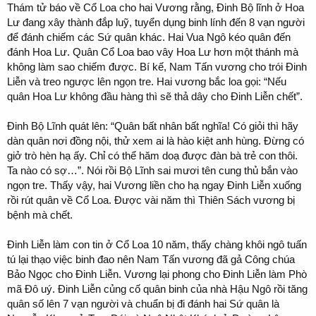
Thám tử báo về Cổ Loa cho hai Vương rằng, Đinh Bộ lĩnh ở Hoa
Lư đang xây thành đắp luỹ, tuyển dụng binh lính đến 8 vạn người
để đánh chiếm các Sứ quân khác. Hai Vua Ngô kéo quân đến
đánh Hoa Lư. Quân Cổ Loa bao vây Hoa Lư hơn một thánh mà
không làm sao chiếm được. Bí kế, Nam Tấn vương cho trói Đinh
Liễn và treo ngược lên ngọn tre. Hai vương bắc loa gọi: “Nếu
quân Hoa Lư không đầu hàng thì sẽ thả dây cho Đinh Liễn chết”.
Đinh Bộ Lĩnh quát lên: “Quân bất nhân bất nghĩa! Có giỏi thì hãy
dàn quân nơi đồng nội, thử xem ai là hào kiệt anh hùng. Đừng có
giở trò hèn hạ ấy. Chỉ có thể hăm doạ được đàn bà trẻ con thôi.
Ta nào có sợ…”. Nói rồi Bộ Lĩnh sai mươi tên cung thủ bắn vào
ngọn tre. Thấy vậy, hai Vương liền cho hạ ngay Đinh Liễn xuống
rồi rút quân về Cổ Loa. Được vài năm thì Thiên Sách vương bị
bệnh mà chết.
Đinh Liễn làm con tin ở Cổ Loa 10 năm, thấy chàng khôi ngô tuấn
tú lại thạo việc binh đao nên Nam Tấn vương đã gả Công chúa
Bảo Ngọc cho Đinh Liễn. Vương lại phong cho Đinh Liễn làm Phò
mã Đô uý. Đinh Liễn củng cố quân binh của nhà Hậu Ngô rồi tăng
quân số lên 7 vạn người và chuẩn bị đi đánh hai Sứ quân là