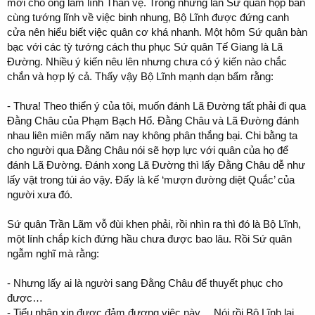
mới cho ông làm lính Thân vệ. Trong những lần Sứ quân họp bàn
cùng tướng lĩnh về việc binh nhung, Bộ Lĩnh được đứng canh
cửa nên hiểu biết việc quân cơ khá nhanh. Một hôm Sứ quân bàn
bạc với các tỳ tướng cách thu phục Sứ quân Tế Giang là Lã
Đường. Nhiều ý kiến nêu lên nhưng chưa có ý kiến nào chắc
chắn và hợp lý cả. Thấy vậy Bộ Lĩnh mạnh dạn bẩm rằng:
- Thưa! Theo thiển ý của tôi, muốn đánh Lã Đường tất phải đi qua
Đằng Châu của Phạm Bạch Hổ. Đằng Châu và Lã Đường đánh
nhau liên miên mấy năm nay không phân thắng bại. Chi bằng ta
cho người qua Đằng Châu nói sẽ hợp lực với quân của họ để
đánh Lã Đường. Đánh xong Lã Đường thì lấy Đằng Châu dễ như
lấy vật trong túi áo vậy. Đấy là kế ‘mượn đường diệt Quắc’ của
người xưa đó.
Sứ quân Trần Lãm vỗ đùi khen phải, rồi nhìn ra thì đó là Bộ Lĩnh,
một lính chắp kích đứng hầu chưa được bao lâu. Rồi Sứ quân
ngẫm nghĩ mà rằng:
- Nhưng lấy ai là người sang Đằng Châu để thuyết phục cho
được…
- Tiểu nhân xin được đảm đương việc này… Nói rồi Bộ Lĩnh lại