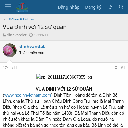
Đăng nhập
Đăng ký
Tư liệu & Lịch sử
Vua Đinh với 12 sứ quân
T
N
dinhvandat
17/11/11
h
g
r
à
dinhvandat
e
y
Thành viên mới
a
b
d
ắ
s
t
17/11/11
#1
t
đ
a
ầ
r
u
t
VUA ĐINH VỚI 12 SỨ QUÂN
e
(
www.hodinhvietnam.com
) Đinh Tiên Hoàng đế tên là Đinh Bộ
r
Lĩnh, cha là Thứ sử Hoan Châu Đinh Công Trứ, mẹ là Mai Thanh
Điểu (theo Gia phả “Lê triều sinh hạ” do Hoàng huynh Lê Trừ, anh
thứ hai vua Lê Thái Tổ lập năm 1430). Bà Mai Thanh Điểu còn có
nhiều tên khác là Đàm Thị hoặc Đàm Gia Loan, do người ta
không biết tên bà nên gọi theo tên làng của bà). Bộ Lĩnh có thể là