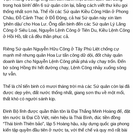
trong hoà bình’ đến 6 sứ quân còn lại, bằng cách viết thư kêu gọi
thống nhất sơn hà. Thế rồi các Sứ quân Kiều Công Hãn ở Phong
Châu, Đỗ Cảnh Thạc ở Đỗ Động, cả hai Sứ quân này xin làm
‘phên dậu’ cho Hoa Lư. Ông dẫn binh đến các Sứ quân Lý Lãng
Công ở Siêu Loại, Nguyễn Lệnh Công ở Tiên Du, Kiều Lệnh Công
ở Hồi Hồ, tất cả đều thần phục cả.
Riêng Sứ quân Nguyễn Hữu Công ở Tây Phù Liệt chống cự
mạnh mẽ nhưng quân Hoa Lư tấn công dữ dội, đốt cháy quân
doanh làm cho Nguyễn Lệnh Công phải phá vây chạy trốn. Đến
bờ sông Hồng thì hết đường chạy, Lệnh Công nhảy xuống sông
tự vẫn.
Thế là chỉ tiến binh có mươi tháng trời mà các Sứ quân còn lại đã
được dẹp yên, đất nước thống nhất, giang sơn thu về một mối,
thất khó có người sánh kịp.
Đinh Bộ lĩnh được quần thần tôn là Đại Thắng Minh Hoàng đế, đặt
tên nước là Đại Cồ Việt, niên hiệu là Thái Bình, đúc tiền đồng
“Thái bình Thiên bảo”, lập 5 Hoàng hậu, xây dựng quốc gia phong
kiến tập quyền đầu tiên ở nước ta, với thể chế và quy mô rất bài