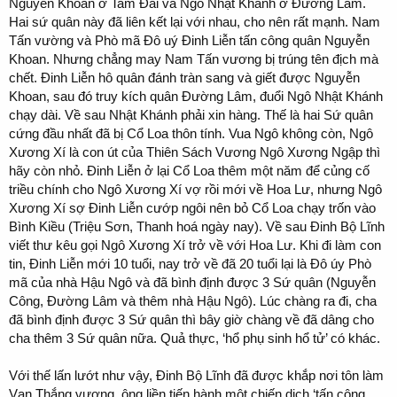
Nguyễn Khoan ở Tam Đái và Ngô Nhật Khánh ở Đường Lâm.
Hai sứ quân này đã liên kết lại với nhau, cho nên rất mạnh. Nam
Tấn vường và Phò mã Đô uý Đinh Liễn tấn công quân Nguyễn
Khoan. Nhưng chẳng may Nam Tấn vương bị trúng tên địch mà
chết. Đinh Liễn hô quân đánh tràn sang và giết được Nguyễn
Khoan, sau đó truy kích quân Đường Lâm, đuổi Ngô Nhật Khánh
chạy dài. Về sau Nhật Khánh phải xin hàng. Thế là hai Sứ quân
cứng đầu nhất đã bị Cổ Loa thôn tính. Vua Ngô không còn, Ngô
Xương Xí là con út của Thiên Sách Vương Ngô Xương Ngập thì
hãy còn nhỏ. Đinh Liễn ở lại Cổ Loa thêm một năm để củng cố
triều chính cho Ngô Xương Xí vợ rồi mới về Hoa Lư, nhưng Ngô
Xương Xí sợ Đinh Liễn cướp ngôi nên bỏ Cổ Loa chạy trốn vào
Bình Kiều (Triệu Sơn, Thanh hoá ngày nay). Về sau Đinh Bộ Lĩnh
viết thư kêu gọi Ngô Xương Xí trở về với Hoa Lư. Khi đi làm con
tin, Đinh Liễn mới 10 tuổi, nay trở về đã 20 tuổi lại là Đô úy Phò
mã của nhà Hậu Ngô và đã bình định được 3 Sứ quân (Nguyễn
Công, Đường Lâm và thêm nhà Hậu Ngô). Lúc chàng ra đi, cha
đã bình định được 3 Sứ quân thì bây giờ chàng về đã dâng cho
cha thêm 3 Sứ quân nữa. Quả thực, ‘hổ phụ sinh hổ tử’ có khác.
Với thế lấn lướt như vậy, Đinh Bộ Lĩnh đã được khắp nơi tôn làm
Vạn Thắng vương, ông liền tiến hành một chiến dịch ‘tấn công