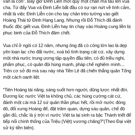
vẫn là con”. Bấy giờ Đinh Liễn mới quỳ một chân mà tấu lên vua
cha. Từ đấy Vua và Đinh Liễn bắt đầu có sự rạn nứt về tình cảm,
nhất là việc Đinh Liễn còn cho tay chân trèo tường vào giết
Hoàng Thái tử Đinh Hạng Lang. Nhưng rồi Đỗ Thích đã đánh
thuốc độc giết vua. Đinh Liễn hay tin chạy vào Hoàng cung liền bị
phục binh của Đỗ Thích đâm chết.
Vua chỉ ở ngôi có 12 năm, nhưng ông đã có công lớn lao là dẹp
yên loạn lạc cho đất nước, xoá bỏ tình trạng cát cứ, xây dựng
một nhà nước trung ương tập quyền đầu tiên, có đủ triều nghi,
phẩm phục, có quân đội hùng mạnh, pháp chế nghiêm minh…
Trên cơ sở đó mà sau này nhà Tiền Lê đã chiến thắng quân Tống
một cách oanh liệt.
“Tiên Hoàng tài năng, sáng suốt hơn người, dũng lược nhất đời.
Đương lúc nước Việt ta không chủ, các hùng cường cát cứ,
đánh một cái mà 12 sứ quân thần phục hết, rồi mở nước đóng
đô, đổi xưng Hoàng đế, đặt trăm quan, dựng sáu quân, chế độ
gần đủ, chắc là ý trời vì nước Việt ta lại sinh ra bậc Thánh triết để
tiếp nối chính thống của Triệu (Việt) vương chăng?”(Theo Đại việt
sử ký tiền biên).