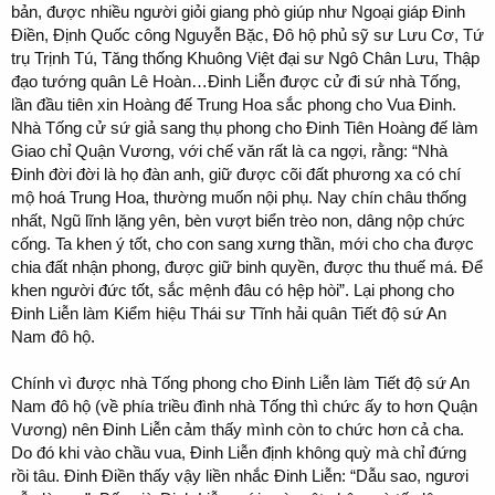
bản, được nhiều người giỏi giang phò giúp như Ngoại giáp Đinh
Điền, Định Quốc công Nguyễn Bặc, Đô hộ phủ sỹ sư Lưu Cơ, Tứ
trụ Trịnh Tú, Tăng thống Khuông Việt đại sư Ngô Chân Lưu, Thập
đạo tướng quân Lê Hoàn…Đinh Liễn được cử đi sứ nhà Tống,
lần đầu tiên xin Hoàng đế Trung Hoa sắc phong cho Vua Đinh.
Nhà Tống cử sứ giả sang thụ phong cho Đinh Tiên Hoàng đế làm
Giao chỉ Quận Vương, với chế văn rất là ca ngợi, rằng: “Nhà
Đinh đời đời là họ đàn anh, giữ được cõi đất phương xa có chí
mộ hoá Trung Hoa, thường muốn nội phụ. Nay chín châu thống
nhất, Ngũ lĩnh lặng yên, bèn vượt biển trèo non, dâng nộp chức
cống. Ta khen ý tốt, cho con sang xưng thần, mới cho cha được
chia đất nhận phong, được giữ binh quyền, được thu thuế má. Để
khen người đức tốt, sắc mệnh đâu có hệp hòi”. Lại phong cho
Đinh Liễn làm Kiểm hiệu Thái sư Tĩnh hải quân Tiết độ sứ An
Nam đô hộ.
Chính vì được nhà Tống phong cho Đinh Liễn làm Tiết độ sứ An
Nam đô hộ (về phía triều đình nhà Tống thì chức ấy to hơn Quận
Vương) nên Đinh Liễn cảm thấy mình còn to chức hơn cả cha.
Do đó khi vào chầu vua, Đinh Liễn định không quỳ mà chỉ đứng
rồi tâu. Đinh Điền thấy vậy liền nhắc Đinh Liễn: “Dẫu sao, ngươi