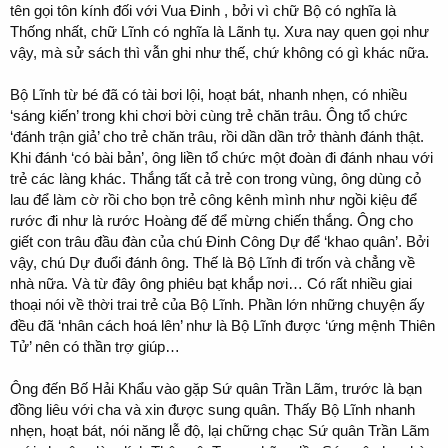
tên gọi tôn kính đối với Vua Đinh , bởi vì chữ Bộ có nghĩa là
Thống nhất, chữ Lĩnh có nghĩa là Lãnh tụ. Xưa nay quen gọi như
vậy, mà sử sách thì vẫn ghi như thế, chứ không có gì khác nữa.
Bộ Lĩnh từ bé đã có tài bơi lội, hoạt bát, nhanh nhẹn, có nhiều
‘sáng kiến’ trong khi chơi bời cùng trẻ chăn trâu. Ông tổ chức
‘đánh trận giả’ cho trẻ chăn trâu, rồi dần dần trở thành đánh thật.
Khi đánh ‘có bài bản’, ông liền tổ chức một đoàn đi đánh nhau với
trẻ các làng khác. Thắng tất cả trẻ con trong vùng, ông dùng cỏ
lau để làm cờ rồi cho bọn trẻ công kênh mình như ngồi kiệu để
rước đi như là rước Hoàng đế để mừng chiến thắng. Ông cho
giết con trâu đầu đàn của chú Đinh Công Dự để ‘khao quân’. Bởi
vậy, chú Dự đuổi đánh ông. Thế là Bộ Lĩnh đi trốn và chẳng về
nhà nữa. Và từ đây ông phiêu bạt khắp nơi… Có rất nhiều giai
thoại nói về thời trai trẻ của Bộ Lĩnh. Phần lớn những chuyện ấy
đều đã ‘nhân cách hoá lên’ như là Bộ Lĩnh được ‘ứng mệnh Thiên
Tử’ nên có thần trợ giúp…
Ông đến Bố Hải Khẩu vào gặp Sứ quân Trần Lãm, trước là bạn
đồng liêu với cha và xin được sung quân. Thấy Bộ Lĩnh nhanh
nhẹn, hoạt bát, nói năng lễ độ, lại chững chạc Sứ quân Trần Lãm