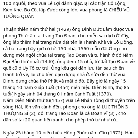
100 người, theo vua Lê Lợi đánh giặc.Tại các trận Cổ Lộng,
Kiện Khê, Bô Cô, lập được công lớn, vua phong là CHIÊU VŨ
TƯỚNG QUÂN
Thuận thiên năm thứ hai (1429) ông Đinh Đức Lâm được vua
phong Thực ấp tại trang Tạo Đoan, cho miễn sai dịch.Ở đây,
ông lập thêm hai trang nữa đặt tên là Thanh Khê và Cổ Động,
cả ba trang bấy giờ có tới 150 nhà, 1560 mẫu đất.Ông cho
dựng một ngôi chùa tại trang Tạo Đoan và tu hành ở đó.Năm
Đại Bảo thứ nhất (1440), ông đem 15 nhà, từ đất Tạo Đoan về
quê cũ ở Uy Tổ cư trú. Ông kêu gọi dân lưu tán sau chiến
tranh trở về, lại cho tiền gạo dựng nhà ở, sửa đền thờ vua
Đinh, dựng chùa thờ Phật và mất ở đó. Bấy giờ là ngày 15
tháng 10 năm Giáp Tuất (1454) niên hiệu Diên Ninh, thọ 85
tuổi( Ngày sinh 04 tháng 01 năm Canh Tuất (1370).
Năm Diên Ninh thứ tư(1457) vua Lê Nhân Tông đi thuyền trên
sông Hát, lên vãn cảnh đền, phong cho ông là LỤC THÔNG
THƯỢNG SĨ (2), đổi trang Tạo Đoan là xã Đoan Vĩ (3) , cho
dân sở tại 20 quan tiền xanh, cho phép thờ tự như cũ…
Ngày 25 tháng 10 niên hiệu Hồng Phúc năm đầu (1572)- Hàn