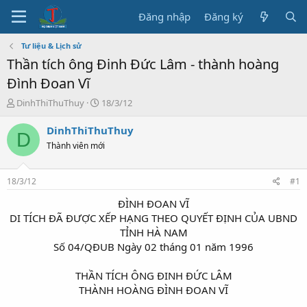
Đăng nhập
Đăng ký
Tư liệu & Lịch sử
Thần tích ông Đinh Đức Lâm - thành hoàng
Đình Đoan Vĩ
T
N
DinhThiThuThuy
18/3/12
h
g
r
à
DinhThiThuThuy
D
e
y
Thành viên mới
a
b
d
ắ
s
t
18/3/12
#1
t
đ
a
ầ
ĐÌNH ĐOAN VĨ
r
u
DI TÍCH ĐÃ ĐƯỢC XẾP HẠNG THEO QUYẾT ĐỊNH CỦA UBND
t
TỈNH HÀ NAM
e
Số 04/QĐUB Ngày 02 tháng 01 năm 1996
r
THẦN TÍCH ÔNG ĐINH ĐỨC LÂM
THÀNH HOÀNG ĐÌNH ĐOAN VĨ