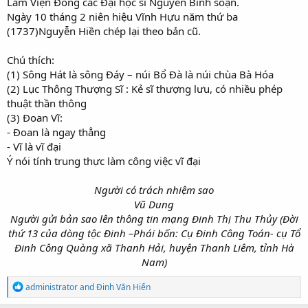
Lâm Viện Đông các Đại học sĩ Nguyễn Bính soạn.
Ngày 10 tháng 2 niên hiệu Vĩnh Hựu năm thứ ba
(1737)Nguyễn Hiền chép lại theo bản cũ.
Chú thích:
(1) Sông Hát là sông Đáy – núi Bổ Đà là núi chùa Bà Hóa
(2) Lục Thông Thượng Sĩ : Kẻ sĩ thượng lưu, có nhiều phép
thuật thần thông
(3) Đoan Vĩ:
- Đoan là ngay thẳng
- Vĩ là vĩ đại
Ý nói tính trung thực làm công việc vĩ đại
Người có trách nhiệm sao
Vũ Dung
Người gửi bản sao lên thông tin mạng Đinh Thị Thu Thủy (Đời
thứ 13 của dòng tộc Đinh –Phái bốn: Cụ Đinh Công Toán- cụ Tổ
Đinh Công Quàng xã Thanh Hải, huyện Thanh Liêm, tỉnh Hà
Nam)​
R
administrator
and
Đinh Văn Hiến
e
a