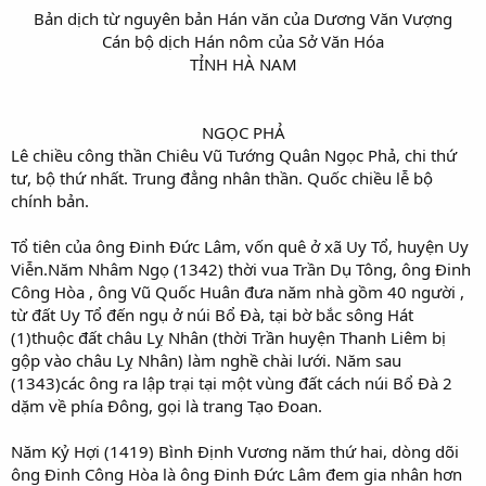
Bản dịch từ nguyên bản Hán văn của Dương Văn Vượng
Cán bộ dịch Hán nôm của Sở Văn Hóa
TỈNH HÀ NAM
NGỌC PHẢ​
Lê chiều công thần Chiêu Vũ Tướng Quân Ngọc Phả, chi thứ
tư, bộ thứ nhất. Trung đẳng nhân thần. Quốc chiều lễ bộ
chính bản.
Tổ tiên của ông Đinh Đức Lâm, vốn quê ở xã Uy Tổ, huyện Uy
Viễn.Năm Nhâm Ngọ (1342) thời vua Trần Dụ Tông, ông Đinh
Công Hòa , ông Vũ Quốc Huân đưa năm nhà gồm 40 người ,
từ đất Uy Tổ đến ngụ ở núi Bổ Đà, tại bờ bắc sông Hát
(1)thuộc đất châu Lỵ Nhân (thời Trần huyện Thanh Liêm bị
gộp vào châu Lỵ Nhân) làm nghề chài lưới. Năm sau
(1343)các ông ra lập trại tại một vùng đất cách núi Bổ Đà 2
dặm về phía Đông, gọi là trang Tạo Đoan.
Năm Kỷ Hợi (1419) Bình Định Vương năm thứ hai, dòng dõi
ông Đinh Công Hòa là ông Đinh Đức Lâm đem gia nhân hơn