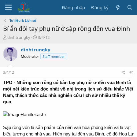
Đăng nhập
Đăng ký
Tư liệu & Lịch sử
Bí ẩn đôi tay phụ nữ ở sập rồng đền vua Đinh
T
N
dinhtrungky
3/4/12
h
g
r
à
dinhtrungky
e
y
Moderator
Staff member
a
b
d
ắ
s
t
3/4/12
#1
t
đ
a
ầ
TPO - Những con rồng có bàn tay phụ nữ ở đền vua Đinh là
r
u
một nét kiến trúc độc nhất vô nhị trong lịch sử điêu khắc Việt
t
Nam, thách thức các nhà nghiên cứu lịch sử nhiều thế kỷ
e
qua.
r
Sập rồng vốn là sản phẩm của nền văn hóa phong kiến và là vật
biểu tượng cho nhà vua. Hiện nay tại đền vua Đinh, cố đô Hoa Lư