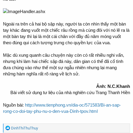
Ngoài ra trên cả hai bộ sập này, người ta còn nhìn thấy một bàn
tay khác đang vuốt một chiếc râu rồng mà cùng đôi với nó lẽ ra là
một bàn tay thì lại là một cái chân với đầy đủ năm móng vuốt
theo đúng qui cách tượng trưng cho quyền lực của vua.
Mặc dù xung quanh câu chuyện này còn có rất nhiều nghi vấn,
nhưng khi làm hai chiếc sập đá này, dân gian có thể đã cố tình
đưa chúng vào như thể một sự ngẫu nhiên nhưng lại mang
những hàm nghĩa rất rõ ràng về lịch sử.
Ảnh: N.C.Khanh
Bài viết sử dụng tư liệu của nhà nghiên cứu Trang Thanh Hiền
Nguồn bài:
http://www.tienphong.vn/dia-oc/571583/Bi-an-sap-
rong-co-doi-tay-phu-nu-o-den-vua-Dinh-tpov.html
R
DinhThiThuThuy
e