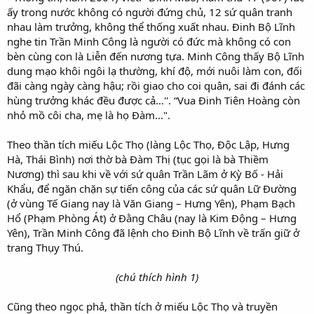
ấy trong nước không có người đứng chủ, 12 sứ quân tranh
nhau làm trưởng, không thể thống xuất nhau. Đinh Bộ Lĩnh
nghe tin Trần Minh Công là người có đức mà không có con
bèn cùng con là Liễn đến nương tựa. Minh Công thấy Bộ Lĩnh
dung mạo khôi ngôi lạ thường, khí độ, mới nuôi làm con, đối
đãi càng ngày càng hậu; rồi giao cho coi quân, sai đi đánh các
hùng trưởng khác đều được cả...''. “Vua Đinh Tiên Hoàng còn
nhỏ mồ côi cha, mẹ là họ Đàm...".
Theo thần tích miếu Lộc Thọ (làng Lộc Thọ, Độc Lập, Hưng
Hà, Thái Bình) nơi thờ bà Đàm Thị (tục gọi là bà Thiềm
Nương) thì sau khi về với sứ quân Trần Lãm ở Kỳ Bố - Hải
Khẩu, để ngăn chặn sự tiến công của các sứ quân Lữ Đường
(ở vùng Tế Giang nay là Văn Giang – Hưng Yên), Phạm Bạch
Hổ (Phạm Phòng Át) ở Đằng Châu (nay là Kim Động – Hưng
Yên), Trần Minh Công đã lệnh cho Đinh Bộ Lĩnh về trấn giữ ở
trang Thụy Thú.
(chú thích hình 1)​
Cũng theo ngọc phả, thần tích ở miếu Lộc Thọ và truyền