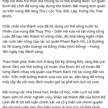
hợp với điều tra thực địa chúng ta có thể khẳng định: Sứ quân
Đinh Bộ Lĩnh đã từng xây dựng tòa thành đất mang tính quân
sự trên vùng đất làng Thú ( Lộc Thọ, Độc Lập, Hưng Hà, Thái
Bình).
Chắc chắn tòa thành xưa đã lợi dụng ưu thế sông nước tự
nhiên của vùng đất Thụy Thú – Diên Hà xưa và sát vùng sông
Luộc để tạo nên thành trì vững chắc, đủ khả năng ngăn chặn
các cuộc tấn công của các sứ quân Phạm Bạch Hổ, Lữ Đường
từ Tế Giang (Văn Giang) và Đằng Châu (Kim Động) – Hưng
Yên ngày nay đánh sang.
Theo thần phả, thần tích ở làng Đô Kỳ (Đông Đô), làng Bái (xã
Minh Tân) nơi thờ tướng Lê Hoàn nhà Đinh, thì Lê Hoàn đã
từng đánh nhau với quân của Phạm Bạch Hổ tại vùng đất nói
trên. Trên mặt tường thành xưa còn sót lại, dân làng đã trồng
một cây đa với mục đích muốn giữ lại phế tích lịch sử xưa.
Rất mong các nhà khoa học, khảo cổ học, Viện Lịch sử Việt
Nam sớm tổ chức nghiên cứu, khảo sát thành đất của Đinh Bộ
Lĩnh để đi tới kết luận chính xác và có ý kiến với chính quyền
địa phương nên bảo tồn hiện trạng di tích lịch sử thời Đinh