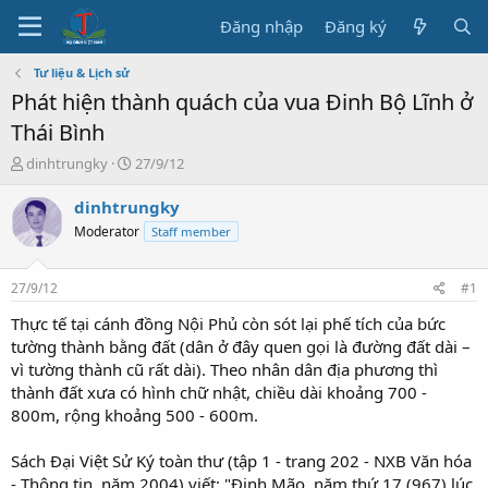
Đăng nhập
Đăng ký
Tư liệu & Lịch sử
Phát hiện thành quách của vua Đinh Bộ Lĩnh ở
Thái Bình
T
N
dinhtrungky
27/9/12
h
g
r
à
dinhtrungky
e
y
Moderator
Staff member
a
b
d
ắ
s
t
27/9/12
#1
t
đ
a
ầ
Thực tế tại cánh đồng Nội Phủ còn sót lại phế tích của bức
r
u
tường thành bằng đất (dân ở đây quen gọi là đường đất dài –
t
vì tường thành cũ rất dài). Theo nhân dân địa phương thì
e
thành đất xưa có hình chữ nhật, chiều dài khoảng 700 -
r
800m, rộng khoảng 500 - 600m.
Sách Đại Việt Sử Ký toàn thư (tập 1 - trang 202 - NXB Văn hóa
- Thông tin, năm 2004) viết: "Đinh Mão, năm thứ 17 (967) lúc