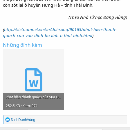
còn sót lại ở huyện Hưng Hà – tỉnh Thái Bình.
(Theo Nhà sử học Đặng Hùng)​
(
http://vietnamnet.vn/vn/doi-song/90163/phat-hien-thanh-
quach-cua-vua-dinh-bo-linh-o-thai-binh.html
)
Những đính kèm
Phát hiện thành quách của vua Đinh Bộ Lĩnh.doc
252.5 KB · Xem: 971
R
ĐinhDanhVùng
e
a