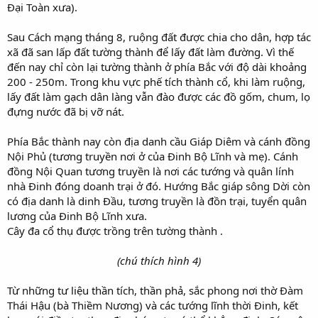
Đại Toàn xưa).
Sau Cách mạng tháng 8, ruộng đất được chia cho dân, hợp tác
xã đã san lấp đất tường thành để lấy đất làm đường. Vì thế
đến nay chỉ còn lại tường thành ở phía Bắc với độ dài khoảng
200 - 250m. Trong khu vực phế tích thành cổ, khi làm ruộng,
lấy đất làm gạch dân làng vẫn đào được các đồ gốm, chum, lọ
đựng nước đã bị vỡ nát.
Phía Bắc thành nay còn địa danh cầu Giáp Diêm và cánh đồng
Nội Phủ (tương truyền nơi ở của Đinh Bộ Lĩnh và mẹ). Cánh
đồng Nội Quan tương truyền là nơi các tướng và quân lính
nhà Đinh đóng doanh trại ở đó. Hướng Bắc giáp sông Dời còn
có địa danh là dinh Đầu, tương truyền là đồn trại, tuyển quân
lương của Đinh Bộ Lĩnh xưa.
Cây đa cổ thụ được trồng trên tường thành .
(chú thích hình 4)​
Từ những tư liệu thần tích, thần phả, sắc phong nơi thờ Đàm
Thái Hậu (bà Thiềm Nương) và các tướng lĩnh thời Đinh, kết