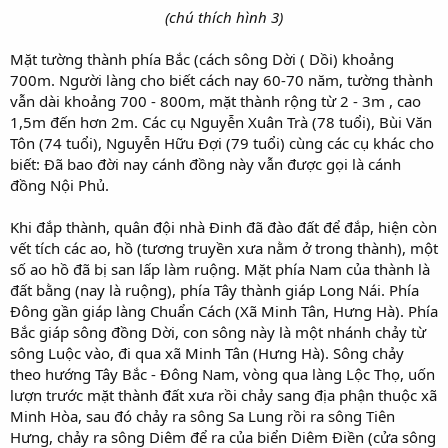
(chú thích hình 3)​
Mặt tường thành phía Bắc (cách sông Dời ( Dồi) khoảng
700m. Người làng cho biết cách nay 60-70 năm, tường thành
vẫn dài khoảng 700 - 800m, mặt thành rộng từ 2 - 3m , cao
1,5m đến hơn 2m. Các cụ Nguyễn Xuân Trà (78 tuổi), Bùi Văn
Tôn (74 tuổi), Nguyễn Hữu Đợi (79 tuổi) cùng các cụ khác cho
biết: Đã bao đời nay cánh đồng này vẫn được gọi là cánh
đồng Nội Phủ.
Khi đắp thành, quân đội nhà Đinh đã đào đất để đắp, hiện còn
vết tích các ao, hồ (tương truyền xưa nằm ở trong thành), một
số ao hồ đã bị san lấp làm ruộng. Mặt phía Nam của thành là
đất bằng (nay là ruộng), phía Tây thành giáp Long Nái. Phía
Đông gần giáp làng Chuẩn Cách (Xã Minh Tân, Hưng Hà). Phía
Bắc giáp sông đồng Dời, con sông này là một nhánh chảy từ
sông Luộc vào, đi qua xã Minh Tân (Hưng Hà). Sông chảy
theo hướng Tây Bắc - Đông Nam, vòng qua làng Lộc Thọ, uốn
lượn trước mặt thành đất xưa rồi chảy sang địa phận thuộc xã
Minh Hòa, sau đó chảy ra sông Sa Lung rồi ra sông Tiên
Hưng, chảy ra sông Diêm để ra của biển Diêm Điền (cửa sông