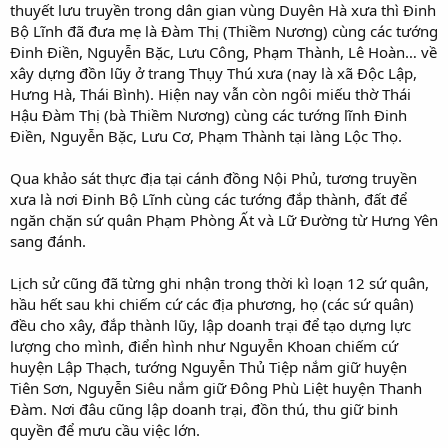
thuyết lưu truyền trong dân gian vùng Duyên Hà xưa thì Đinh
Bộ Lĩnh đã đưa mẹ là Đàm Thị (Thiềm Nương) cùng các tướng
Đinh Điền, Nguyễn Bặc, Lưu Công, Phạm Thành, Lê Hoàn… về
xây dựng đồn lũy ở trang Thụy Thú xưa (nay là xã Độc Lập,
Hưng Hà, Thái Bình). Hiện nay vẫn còn ngôi miếu thờ Thái
Hậu Đàm Thị (bà Thiềm Nương) cùng các tướng lĩnh Đinh
Điền, Nguyễn Bặc, Lưu Cơ, Phạm Thành tại làng Lộc Thọ.
Qua khảo sát thực địa tại cánh đồng Nội Phủ, tương truyền
xưa là nơi Đinh Bộ Lĩnh cùng các tướng đắp thành, đất để
ngăn chặn sứ quân Phạm Phòng Ất và Lữ Đường từ Hưng Yên
sang đánh.
Lịch sử cũng đã từng ghi nhận trong thời kì loạn 12 sứ quân,
hầu hết sau khi chiếm cứ các địa phương, họ (các sứ quân)
đều cho xây, đắp thành lũy, lập doanh trại để tạo dựng lực
lượng cho mình, điển hình như Nguyễn Khoan chiếm cứ
huyện Lập Thạch, tướng Nguyễn Thủ Tiệp nắm giữ huyện
Tiên Sơn, Nguyễn Siêu nắm giữ Đông Phù Liệt huyện Thanh
Đàm. Nơi đâu cũng lập doanh trại, đồn thú, thu giữ binh
quyền để mưu cầu việc lớn.