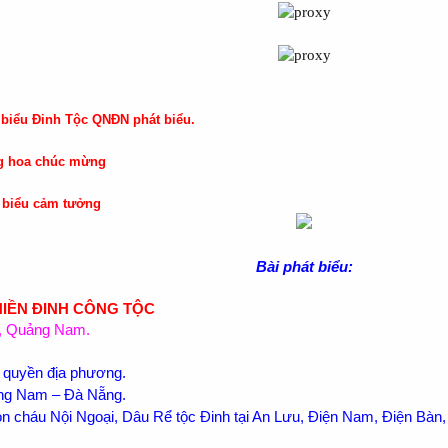
biểu Đinh Tộc QNĐN phát biểu.
ng hoa chúc mừng
t biểu cảm tưởng
Bài phát biểu:
 HIỀN ĐINH CÔNG TỘC
n, Quảng Nam.
nh quyền địa phương.
ảng Nam – Đà Nẵng.
on cháu Nội Ngoại, Dâu Rể tộc Đinh tại An Lưu, Điện Nam, Điện Bàn