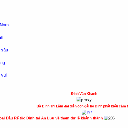
n Nam
nh
 sâu
òng
 vui
Đinh Văn Khanh
Bà Đinh Thị Lắm đại diện con gái họ Đinh phát biểu cảm
ại Dâu Rể tộc Đinh tại An Lưu về tham dự lễ khánh thành