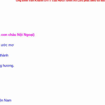
Ông Đinh Văn Khanh UVTT của HĐGT Đinh An Lưu phát biểu và đọ
on cháu Nội Ngoại)
n ước mơ
thành
ng hương.
iện Nam