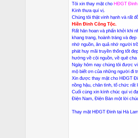
Tôi xin thay mặt cho
HĐGT Đinh 
Kính thưa quí vị.
Chúng tôi thật vinh hạnh và rất
Hiền Đinh Công Tộc.
Rất hân hoan và phấn khởi khi nh
khang trang, hoành tráng và đẹp
nhớ nguồn, ăn quả nhớ người trồ
phát huy mãi truyền thống tốt đ
hướng về cội nguồn, về quê cha đ
Ngày hôm nay chúng tôi được vi
mộ biết ơn của những người đi tr
Xin được thay mặt cho HĐGT Đin
nồng hậu, chân tình, tổ chức rất 
Cuối cùng xin kính chúc quí vị 
Điện Nam, Điện Bàn một lời chúc
Thay mặt HĐGT Đinh tại Hà Lam