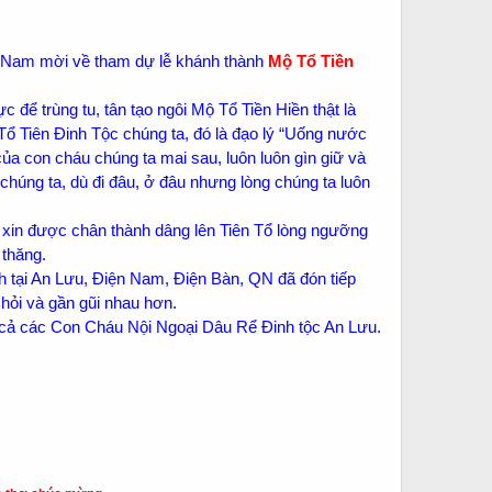
ện Nam mời về tham dự lễ khánh thành
Mộ Tổ
Tiền
 để trùng tu, tân tạo ngôi Mộ Tổ Tiền Hiền thật là
Tổ Tiên Đinh Tộc chúng ta, đó là đạo lý “Uống nước
ủa con cháu chúng ta mai sau, luôn luôn gìn giữ và
húng ta, dù đi đâu, ở đâu nhưng lòng chúng ta luôn
 xin được chân thành dâng lên Tiên Tổ lòng ngưỡng
 thăng.
tại An Lưu, Điện Nam, Điện Bàn, QN đã đón tiếp
c hỏi và gần gũi nhau hơn.
t cả các Con Cháu Nội Ngoại Dâu Rể Đinh tộc An Lưu.