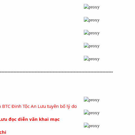
---------------------------------------------------------------------------
G
n BTC Đinh Tộc An Lưu tuyên bố lý do
ưu đọc diễn văn khai mạc
chi