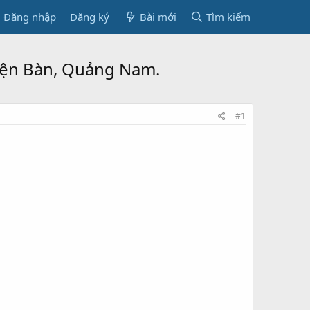
Đăng nhập
Đăng ký
Bài mới
Tìm kiếm
iện Bàn, Quảng Nam.
#1