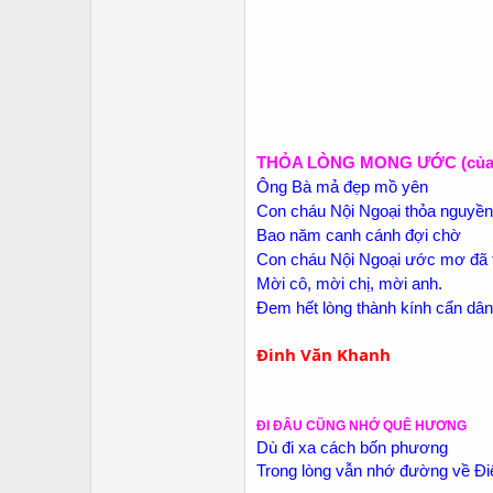
THỎA LÒNG MONG ƯỚC (của c
Ông Bà mả đẹp mồ yên
Con cháu Nội Ngoại thỏa nguyề
Bao năm canh cánh đợi chờ
Con cháu Nội Ngoại ước mơ đã 
Mời cô, mời chị, mời anh.
Đem hết lòng thành kính cẩn dâ
Đinh Văn Khanh
ĐI ĐÂU CŨNG NHỚ QUÊ HƯƠNG
Dù đi xa cách bốn phương
Trong lòng vẫn nhớ đường về Đ