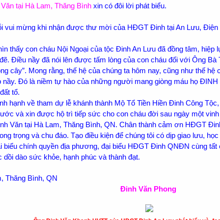
Văn tại Hà Lam, Thăng Bình
xin có đôi lời phát biểu.
 đỗi vui mừng khi nhận được thư mời của HĐGT Đinh tại An Lưu, Đi
ìn thấy con cháu Nội Ngoại của tộc Đinh An Lưu đã đồng tâm, hiệp lực
 đẽ. Điều nầy đã nói lên được tấm lòng của con cháu đối với Ông Bà 
ng cây”. Mong rằng, thế hệ của chúng ta hôm nay, cũng như thế hệ c
ẹp nầy. Đó là niềm tự hào của những người mang giòng máu họ ĐINH c
ất tổ.
nh hạnh về tham dự lễ khánh thành Mộ Tổ Tiền Hiền Đinh Công Tộc,
ước và xin được hộ trì tiếp sức cho con cháu đời sau ngày một vinh
h Văn tại Hà Lam, Thăng Bình, QN. Chân thành cảm ơn HĐGT Đinh 
long trọng và chu đáo. Tạo điều kiện để chúng tôi có dịp giao lưu, họ
đại biểu chính quyền địa phương, đại biểu HĐGT Đinh QNĐN cùng tấ
 dồi dào sức khỏe, hạnh phúc và thành đạt.
, Thăng Bình, QN
Đinh Văn Phong