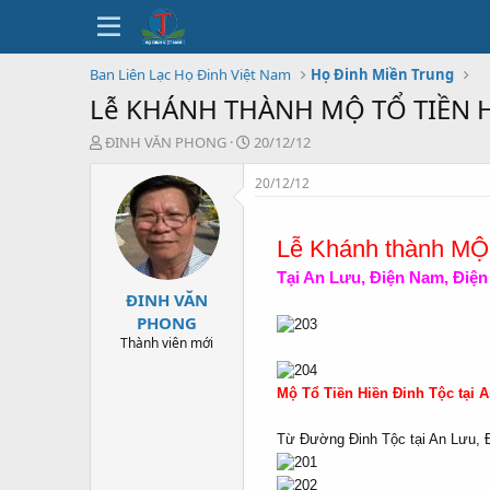
Ban Liên Lạc Họ Đinh Việt Nam
Họ Đinh Miền Trung
Lễ KHÁNH THÀNH MỘ TỔ TIỀN HI
T
N
ĐINH VĂN PHONG
20/12/12
h
g
r
à
20/12/12
e
y
a
b
d
ắ
Lễ Khánh thành M
s
t
Tại An Lưu, Điện Nam, Điệ
t
đ
ĐINH VĂN
a
ầ
r
u
PHONG
t
Thành viên mới
e
r
Mộ Tổ Tiền Hiền Đinh Tộc tại 
Từ Đường Đinh Tộc
tại An Lưu,