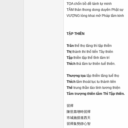
TỌA chốn bồ đề tánh tự minh
TÂM thản thong dong duyên Phật sự
VƯỢNG lòng khai mở Pháp tâm kinh
TẬP THIỀN
Trần
thế thọ tăng thì tập thiền
Thị
thành thi thố tiến Tây thiên
Tập
thiền tập thế tĩnh tâm trí
Thích
thả tâm tư thiên tuế thiên.
Thượng tọa
tập thiền tăng tuế thọ
Thích
tâm thoát tục tu thành tiên
Thế
trung thần tảo tính tương thiện
Tâm trượng thiền tâm Thì Tập thiền
.
習禪
陳世壽增時習禪
市城施措進西天
習禪集勢靜心智