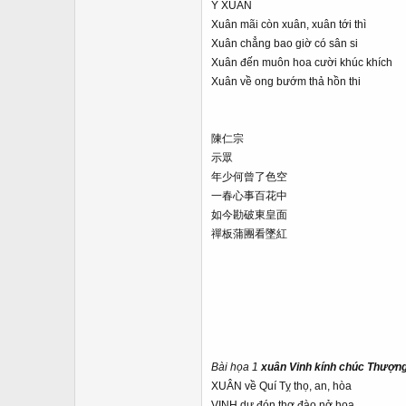
Ý XUÂN
Xuân mãi còn xuân, xuân tới thì
Xuân chẳng bao giờ có sân si
Xuân đến muôn hoa cười khúc khích
Xuân về ong bướm thả hồn thi
陳仁宗
示眾
年少何曾了色空
一春心事百花中
如今勘破東皇面
禪板蒲團看墜紅
Bài h
ọa 1
xuân Vinh kính chúc Thượn
XUÂN về Quí Tỵ thọ, an, hòa
VINH dự đón thơ đào nở hoa