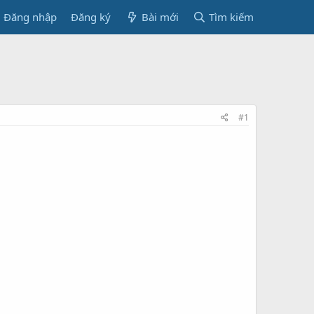
Đăng nhập
Đăng ký
Bài mới
Tìm kiếm
#1