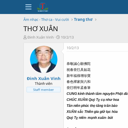
Âm nhạc - Thơ ca - Vui cười
Trang thơ
THƠ XUÂN
T
N
Đinh Xuân Vinh
10/2/13
h
g
r
à
10/2/13
e
y
a
b
d
ắ
恭敬誠心願佛陀
s
t
祝春癸巳具如花
t
đ
新年福祿增珍寶
Đinh Xuân Vinh
a
ầ
春色禪家與六和
r
u
Thành viên
t
癸巳明年孟春筆
Staff member
e
CUNG kính thành tâm nguyện Phật đà
r
CHÚC XUÂN Quý Tỵ cụ như hoa
Tân niên phúc thọ tăng trân bảo
XUÂN sắc Thiền gia giữ lục hòa
Quý Tỵ niên- mạnh xuân- bút