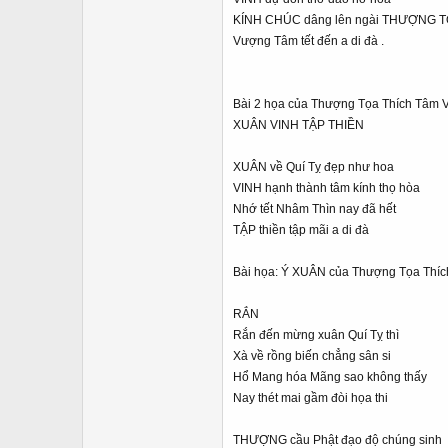
KÍNH CHÚC dâng lên ngài THƯỢNG 
Vượng Tâm tết đến a di đà .
Bài 2 họa của Thượng Tọa Thích Tâm
XUÂN VINH TẬP THIỀN
XUÂN về Quí Tỵ đẹp như hoa
VINH hạnh thành tâm kính thọ hòa
Nhớ tết Nhâm Thìn nay đã hết
TẬP thiền tập mãi a di đà
Bài họa: Ý XUÂN của Thượng Tọa Thí
RẮN
Rắn đến mừng xuân Quí Tỵ thì
Xà về rồng biến chẳng sân si
Hổ Mang hóa Mãng sao không thấy
Nay thét mai gầm đòi họa thi
THƯỢNG cầu Phật đạo độ chúng sinh