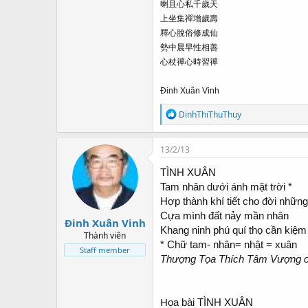
喇且心私千歲天
上坐集禪增歲壽
釋心脫俗修成仙
勢中晨早性相善
心杖禪心時習禪
Đinh Xuân Vinh
R
DinhThiThuThuy
e
a
c
13/2/13
t
i
TÌNH XUÂN
o
Tam nhân dưới ánh mặt trời *
n
Hợp thành khí tiết cho đời nhữn
s
:
Cựa mình đất nảy mần nhân
Đinh Xuân Vinh
Khang ninh phú quí thọ cần kiệ
Thành viên
* Chữ tam- nhân= nhật = xuân
Staff member
Thượng Tọa Thích Tâm Vượng c
H
ọa bài TÌNH XUÂN