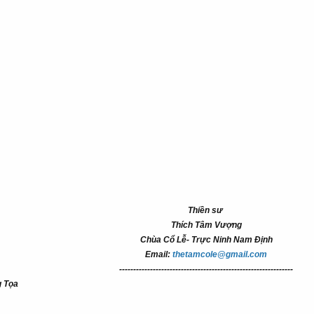
Thiền sư
Thích Tâm Vượng
Chùa Cổ Lễ- Trực Ninh Nam Định
Email:
thetamcole@gmail.com
--------------------------------------------------------------
g Tọa