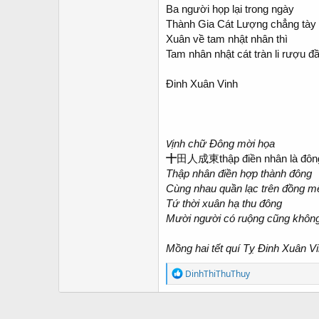
Ba người họp lại trong ngày
Thành Gia Cát Lượng chẳng tày
Xuân về tam nhật nhân thì
Tam nhân nhật cát tràn li rượu đ
Đinh Xuân Vinh
V
ịnh chữ Đông mời họa
十
田人成東
thập điền nhân là đôn
Thập nhân điền hợp thành đông
Cùng nhau quần lạc trên đồng 
Tứ thời xuân hạ thu đông
Mười người có ruộng cũng không 
Mồng hai tết quí Tỵ
Đinh Xuân V
R
DinhThiThuThuy
e
a
c
t