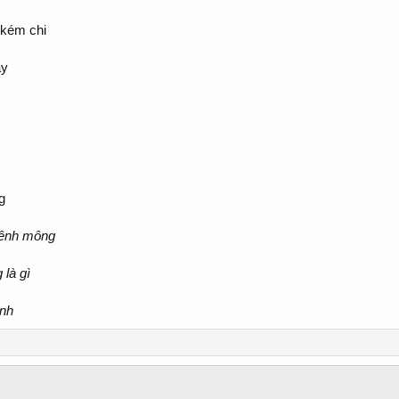
 kém chi
ầy
g
mênh mông
là gì
inh