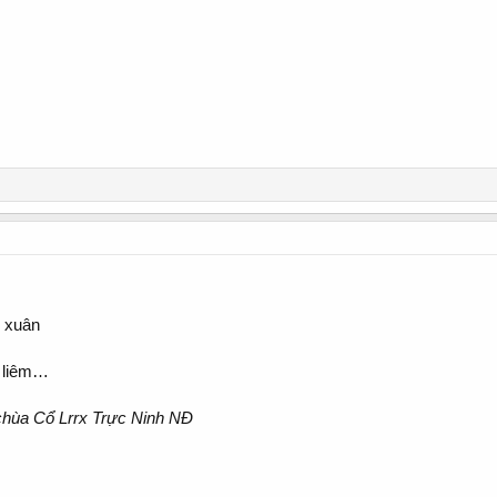
g xuân
m liêm…
hùa Cổ Lrrx Trực Ninh NĐ