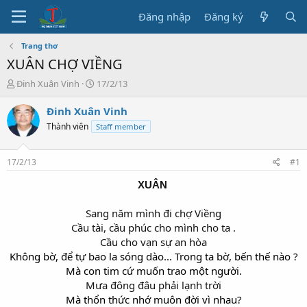
Đăng nhập
Đăng ký
Trang thơ
XUÂN CHỢ VIỀNG
T
N
Đinh Xuân Vinh
17/2/13
h
g
r
à
Đinh Xuân Vinh
e
y
Thành viên
Staff member
a
b
d
ắ
s
t
17/2/13
#1
t
đ
a
ầ
XUÂN
r
u
t
Sang năm mình đi chợ Viềng​
e
Cầu tài, cầu phúc cho mình cho ta .​
r
Cầu cho vạn sự an hòa​
Không bờ, để tự bao la sóng dào...
Trong ta bờ, bến thế nào ?
Mà con tim cứ muốn trao một người.
Mưa đông đâu phải lạnh trời
Mà thổn thức nhớ muôn đời vì nhau?