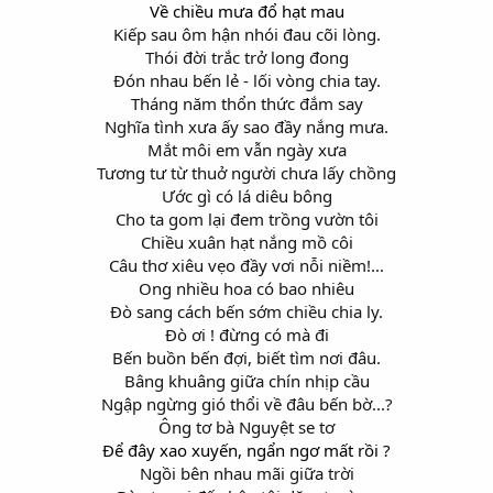
Về chiều mưa đổ hạt mau
Kiếp sau ôm hận nhói đau cõi lòng.​
Thói đời trắc trở long đong​
Đón nhau bến lẻ - lối vòng chia tay.​
Tháng năm thổn thức đắm say​
Nghĩa tình xưa ấy sao đầy nắng mưa.​
Mắt môi em vẫn ngày xưa​
Tương tư từ thuở người chưa lấy chồng​
Ước gì có lá diêu bông​
Cho ta gom lại đem trồng vườn tôi​
Chiều xuân hạt nắng mồ côi​
Câu thơ xiêu vẹo đầy vơi nỗi niềm!...​
Ong nhiều hoa có bao nhiêu​
Đò sang cách bến sớm chiều chia ly.​
Đò ơi ! đừng có mà đi​
Bến buồn bến đợi, biết tìm nơi đâu.​
Bâng khuâng giữa chín nhịp cầu​
Ngập ngừng gió thổi về đâu bến bờ...?​
Ông tơ bà Nguyệt se tơ​
Để đây xao xuyến, ngẩn ngơ mất rồi ?
Ngồi bên nhau mãi giữa trời​