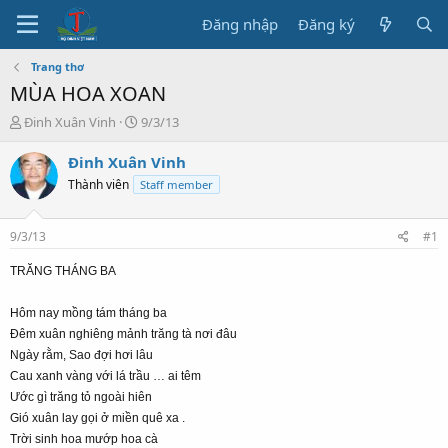
Đăng nhập
Đăng ký
Trang thơ
MÙA HOA XOAN
T
N
Đinh Xuân Vinh
9/3/13
h
g
r
à
Đinh Xuân Vinh
e
y
Thành viên
Staff member
a
b
d
ắ
s
t
9/3/13
#1
t
đ
a
ầ
TRĂNG THÁNG BA
r
u
t
Hôm nay mồng tám tháng ba
e
Đêm xuân nghiêng mảnh trăng tà nơi đâu
r
Ngày rằm, Sao đợi hơi lâu
Cau xanh vàng với lá trầu … ai têm
Ước gì trăng tỏ ngoài hiên
Gió xuân lay gọi ở miền quê xa .
Trời sinh hoa mướp hoa cà