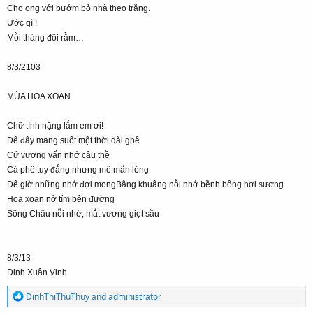
Cho ong với bướm bỏ nhà theo trăng.
Ước gì !
Mỗi tháng đôi rằm…
8/3/2103
MÙA HOA XOAN
Chữ tình nặng lắm em ơi!
Để đây mang suốt một thời dài ghê
Cứ vương vấn nhớ câu thề
Cà phê tuy đắng nhưng mê mẩn lòng
Để giờ những nhớ đợi mongBâng khuâng nỗi nhớ bềnh bồng hơi sương
Hoa xoan nở tím bên đường
Sông Châu nỗi nhớ, mắt vương giọt sầu
8/3/13
Đinh Xuân Vinh
R
DinhThiThuThuy
and
administrator
e