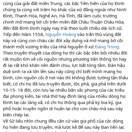
cùng của giải đất miền Trung, các bậc Tiền hiền của họ Đinh
chúng ta cùng với trăm họ khác của xứ đằng ngoài như Ninh
Bình, Thanh Hóa, Nghệ An, Hà Tĩnh, đã làm cuộc trường
chinh mở mang bờ cõi trên miền đất Châu Thuận Châu Hóa,
đến đất Bình Định ngày nay trải theo suốt chiều dài lịch sử.
Tiếp đến Năm 1558,
Nguyễn Hoàng
vào trấn thủ vùng đất
này và cùng con cháu các đời xây dựng và mở mang bờ cõi
thành một vương triều của nhà Nguyễn ở xứ
Đàng Trong
.
Theo truyền thuyết của dòng họ thì các bậc tiền bối nhiều đời
rất muốn tìm về cội nguồn nhưng phương tiện thông tin hay
đi lại rất khó khăn nên đành chịu, lực bất tòng tâm. Đàn hậu
duệ sinh ra và lớn lên sau này cũng chỉ biết mình mang họ
Đinh, còn nguồn cội ở nơi nào thì không được tường tận thấu
biết, có chi họ đã lưu truyền được, tộc phả, gia phả trên dưới
10-15- 18 đời, còn lưu lại nhiều bản sắc phong của các triều
đại phong kiến, tại nhà thờ hay đình làng của nhiều dòng họ
Đinh tại các làng xã, có chi họ thông qua phả ký bia ký, gia
phổ hoặc truyền ngôn di huấn lại cho con cháu mà sau này
biên chép lại.
Về Sử liệu nhìn chung đều căn cứ vào gia phổ của các dòng
họ hiện đang lưu truyền, mà lược kê để sau này Ban liên lạc