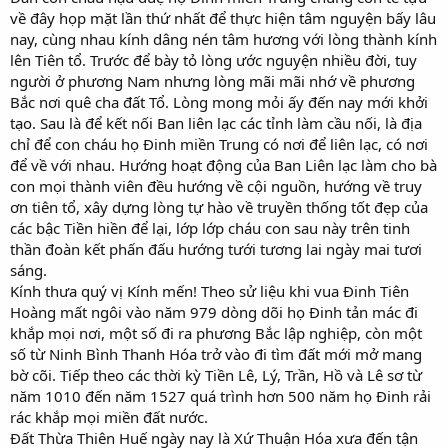
về đây họp mặt lần thứ nhất để thực hiện tâm nguyện bấy lâu
nay, cùng nhau kính dâng nén tâm hương với lòng thành kính
lên Tiên tổ. Trước để bày tỏ lòng ước nguyện nhiều đời, tuy
người ở phương Nam nhưng lòng mãi mãi nhớ về phương
Bắc nơi quê cha đất Tổ. Lòng mong mỏi ấy đến nay mới khởi
tạo. Sau là để kết nối Ban liên lạc các tỉnh làm cầu nối, là địa
chỉ để con cháu họ Đinh miền Trung có nơi để liên lạc, có nơi
để về với nhau. Hướng hoạt động của Ban Liên lạc làm cho bà
con mọi thành viên đều hướng về cội nguồn, hướng về truy
ơn tiên tổ, xây dựng lòng tự hào về truyền thống tốt đẹp của
các bậc Tiền hiền để lại, lớp lớp cháu con sau này trên tinh
thần đoàn kết phấn đấu hướng tưới tương lai ngày mai tươi
sáng.
Kính thưa quý vị Kính mến! Theo sử liệu khi vua Đinh Tiên
Hoàng mất ngôi vào năm 979 dòng dõi họ Đinh tản mác đi
khắp mọi nơi, một số đi ra phương Bắc lập nghiệp, còn một
số từ Ninh Bình Thanh Hóa trở vào đi tìm đất mới mở mang
bờ cõi. Tiếp theo các thời kỳ Tiền Lê, Lý, Trần, Hồ và Lê sơ từ
năm 1010 đến năm 1527 quá trình hơn 500 năm họ Đinh rải
rác khắp mọi miền đất nước.
Đất Thừa Thiên Huế ngày nay là Xứ Thuận Hóa xưa đến tận