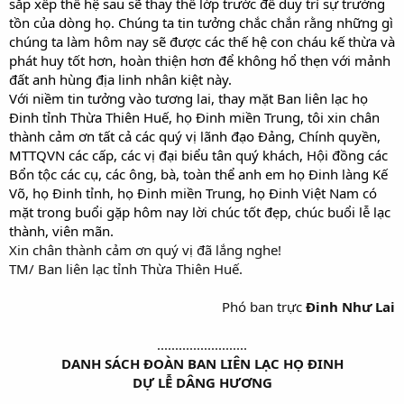
sắp xếp thế hệ sau sẽ thay thế lớp trước để duy trì sự trường
tồn của dòng họ. Chúng ta tin tưởng chắc chắn rằng những gì
chúng ta làm hôm nay sẽ được các thế hệ con cháu kế thừa và
phát huy tốt hơn, hoàn thiện hơn để không hổ thẹn với mảnh
đất anh hùng địa linh nhân kiệt này.
Với niềm tin tưởng vào tương lai, thay mặt Ban liên lạc họ
Đinh tỉnh Thừa Thiên Huế, họ Đinh miền Trung, tôi xin chân
thành cảm ơn tất cả các quý vị lãnh đạo Đảng, Chính quyền,
MTTQVN các cấp, các vị đại biểu tân quý khách, Hội đồng các
Bổn tộc các cụ, các ông, bà, toàn thể anh em họ Đinh làng Kế
Võ, họ Đinh tỉnh, họ Đinh miền Trung, họ Đinh Việt Nam có
mặt trong buổi gặp hôm nay lời chúc tốt đẹp, chúc buổi lễ lạc
thành, viên mãn.
Xin chân thành cảm ơn quý vị đã lắng nghe!
TM/ Ban liên lạc tỉnh Thừa Thiên Huế.
Phó ban trực
Đinh Như Lai
.........................​
DANH SÁCH ĐOÀN BAN LIÊN LẠC HỌ ĐINH
DỰ LỄ DÂNG HƯƠNG