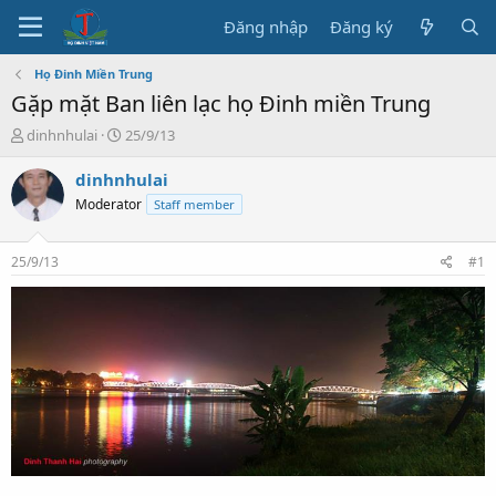
Đăng nhập
Đăng ký
Họ Đinh Miền Trung
Gặp mặt Ban liên lạc họ Đinh miền Trung
T
N
dinhnhulai
25/9/13
h
g
r
à
dinhnhulai
e
y
Moderator
Staff member
a
b
d
ắ
s
t
25/9/13
#1
t
đ
a
ầ
r
u
t
e
r