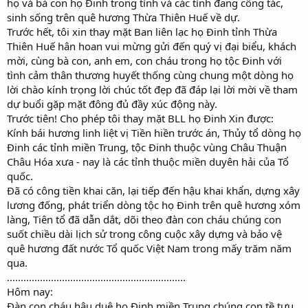
họ và bà con họ Đinh trong tỉnh và các tỉnh đang công tác,
sinh sống trên quê hương Thừa Thiên Huế về dự.
Trước hết, tôi xin thay mặt Ban liên lạc họ Đinh tỉnh Thừa
Thiên Huế hân hoan vui mừng gửi đến quý vị đại biểu, khách
mời, cùng bà con, anh em, con cháu trong họ tộc Đinh với
tình cảm thân thương huyết thống cùng chung một dòng họ
lời chào kính trọng lời chúc tốt đẹp đã đáp lại lời mời về tham
dự buổi gặp mặt đông đủ đầy xúc động này.
Trước tiên! Cho phép tôi thay mặt BLL họ Đinh Xin được:
Kính bái hương linh liệt vị Tiền hiền trước án, Thủy tổ dòng họ
Đinh các tỉnh miền Trung, tộc Đinh thuộc vùng Châu Thuận
Châu Hóa xưa - nay là các tỉnh thuộc miền duyên hải của Tổ
quốc.
Đã có công tiền khai căn, lại tiếp đến hậu khai khẩn, dựng xây
lương đống, phát triển dòng tộc họ Đinh trên quê hương xóm
làng, Tiên tổ đã dẫn dắt, dõi theo đàn con cháu chúng con
suốt chiều dài lịch sử trong công cuộc xây dựng và bảo vệ
quê hương đất nước Tổ quốc Việt Nam trong mấy trăm năm
qua.
.................................................................
Hôm nay:
Đàn con cháu hậu duệ họ Đinh miền Trung chúng con tề tựu