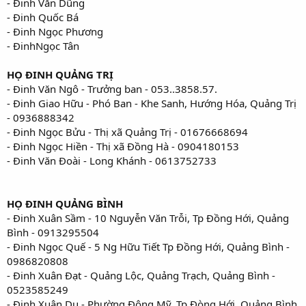
- Đinh Văn Dũng
- Đinh Quốc Bá
- Đinh Ngọc Phương
- ĐinhNgọc Tân
HỌ ĐINH QUẢNG TRỊ
- Đinh Văn Ngô - Trưởng ban - 053..3858.57.
- Đinh Giao Hữu - Phó Ban - Khe Sanh, Hướng Hóa, Quảng Trị
- 0936888342
- Đinh Ngọc Bửu - Thị xã Quảng Trị - 01676668694
- Đinh Ngọc Hiền - Thị xã Đồng Hà - 0904180153
- Đinh Văn Đoài - Long Khánh - 0613752733
HỌ ĐINH QUẢNG BÌNH
- Đinh Xuân Sầm - 10 Nguyễn Văn Trỗi, Tp Đồng Hới, Quảng
Bình - 0913295504
- Đinh Ngọc Quế - 5 Ng Hữu Tiết Tp Đồng Hới, Quảng Bình -
0986820808
- Đinh Xuân Đạt - Quảng Lộc, Quảng Trạch, Quảng Bình -
0523585249
- Đinh Xuân Du - Phường Đông Mỹ, Tp Đòng Hới, Quảng Bình