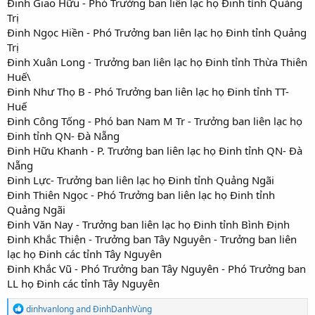
Đinh Giao Hữu - Phó Trưởng ban liên lạc họ Đinh tỉnh Quảng
Trị
Đinh Ngọc Hiền - Phó Trưởng ban liên lạc họ Đinh tỉnh Quảng
Trị
Đinh Xuân Long - Trưởng ban liên lạc họ Đinh tỉnh Thừa Thiên
Huế\
Đinh Như Thọ B - Phó Trưởng ban liên lạc họ Đinh tỉnh TT-
Huế
Đinh Công Tống - Phó ban Nam M Tr - Trưởng ban liên lạc họ
Đinh tỉnh QN- Đà Nẵng
Đinh Hữu Khanh - P. Trưởng ban liên lạc họ Đinh tỉnh QN- Đà
Nẵng
Đinh Lực- Trưởng ban liên lạc họ Đinh tỉnh Quảng Ngãi
Đinh Thiên Ngọc - Phó Trưởng ban liên lạc họ Đinh tỉnh
Quảng Ngãi
Đinh Văn Nay - Trưởng ban liên lạc họ Đinh tỉnh Bình Định
Đinh Khắc Thiện - Trưởng ban Tây Nguyên - Trưởng ban liên
lạc họ Đinh các tỉnh Tây Nguyên
Đinh Khắc Vũ - Phó Trưởng ban Tây Nguyên - Phó Trưởng ban
LL họ Đinh các tỉnh Tây Nguyên
R
dinhvanlong
and
ĐinhDanhVùng