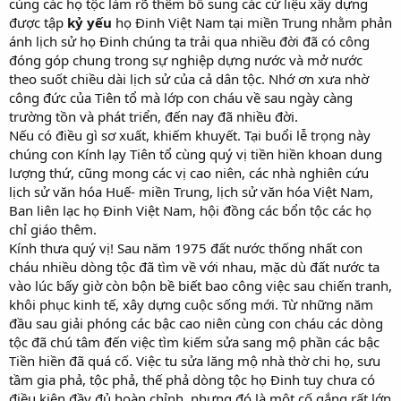
cùng các họ tộc làm rõ thêm bổ sung các cứ liệu xây dựng
được tập
kỷ yếu
họ Đinh Việt Nam tại miền Trung nhằm phản
ánh lịch sử họ Đinh chúng ta trải qua nhiều đời đã có công
đóng góp chung trong sự nghiệp dựng nước và mở nước
theo suốt chiều dài lịch sử của cả dân tộc. Nhớ ơn xưa nhờ
công đức của Tiên tổ mà lớp con cháu về sau ngày càng
trường tồn và phát triển, đến nay đã nhiều đời.
Nếu có điều gì sơ xuất, khiếm khuyết. Tại buổi lễ trọng này
chúng con Kính lạy Tiên tổ cùng quý vị tiền hiền khoan dung
lượng thứ, cũng mong các vị cao niên, các nhà nghiên cứu
lịch sử văn hóa Huế- miền Trung, lịch sử văn hóa Việt Nam,
Ban liên lạc họ Đinh Việt Nam, hội đồng các bổn tộc các họ
chỉ giáo thêm.
Kính thưa quý vị! Sau năm 1975 đất nước thống nhất con
cháu nhiều dòng tộc đã tìm về với nhau, mặc dù đất nước ta
vào lúc bấy giờ còn bộn bề biết bao công việc sau chiến tranh,
khôi phục kinh tế, xây dựng cuộc sống mới. Từ những năm
đầu sau giải phóng các bậc cao niên cùng con cháu các dòng
tộc đã chú tâm đến việc tìm kiếm sửa sang mộ phần các bậc
Tiền hiền đã quá cố. Việc tu sửa lăng mộ nhà thờ chi họ, sưu
tầm gia phả, tộc phả, thế phả dòng tộc họ Đinh tuy chưa có
điều kiện đầy đủ hoàn chỉnh, nhưng đó là một cố gắng rất lớn