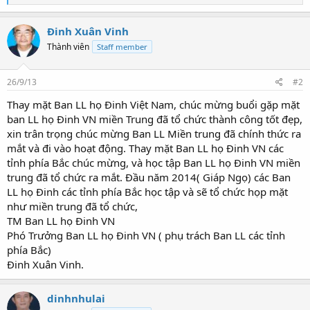
e
a
c
Đinh Xuân Vinh
t
Thành viên
Staff member
i
o
n
s
26/9/13
#2
:
Thay mặt Ban LL họ Đinh Việt Nam, chúc mừng buổi gặp mặt
ban LL họ Đinh VN miền Trung đã tổ chức thành công tốt đẹp,
xin trân trọng chúc mừng Ban LL Miền trung đã chính thức ra
mắt và đi vào hoạt động. Thay mặt Ban LL họ Đinh VN các
tỉnh phía Bắc chúc mừng, và học tập Ban LL họ Đinh VN miền
trung đã tổ chức ra mắt. Đầu năm 2014( Giáp Ngọ) các Ban
LL họ Đinh các tỉnh phía Bắc học tập và sẽ tổ chức họp mặt
như miền trung đã tổ chức,
TM Ban LL họ Đinh VN
Phó Trưởng Ban LL họ Đinh VN ( phụ trách Ban LL các tỉnh
phía Bắc)
Đinh Xuân Vinh.
dinhnhulai