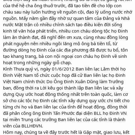
của thế hệ cha ông thuở trước, đã tạo tiền đề cho lớp con
cháu sau này luôn hướng về nguồn cội, đạo lý uống nước nhớ
nguồn. Mấy năm gần đây nhờ sự quan tâm của Đảng và Nhà
nước Mặt trận có nhiều chính sách tạo điều kiện đời sống
kinh tế văn hóa phát triển, nhiều con cháu dòng tộc họ Đinh
làm ăn thành đạt, đã nghĩ đến ơn xưa, cùng nhau đồng lòng
phát nguyện nên nhiều ngôi lăng mộ ông bà tiên tổ, từ
đường dòng họ Đinh của các địa phương đã được tu bổ, tôn
tạo khang trang, bà con nội ngoại con cháu họ Đinh về sinh
hoạt trong những ngày giỗ chạp.
Kính Thưa quý vị, ngày 01/6/2012 Ban liên lạc Lâm thời họ
Đinh Việt Nam tổ chức cuộc họp đã cử Ban liên lạc họ Đinh
Việt Nam chính thức Do Ông Đinh Xuân Dũng làm Trưởng
ban, đồng thời ra Lời kêu gọi thành lập Ban liên lạc và xây
dựng Quy ước hoạt động thống nhất trên toàn quốc, làm cơ
sở cho các tộc họ Đinh các tỉnh xây dựng quy ước chi tiết cho
từng chi họ và Ban liên lạc của tỉnh để hoạt động, đồng thời
đã phân công ông Đinh Tấn Phước đại diện BLL họ Đinh VN
tại miền Trung các trưởng Ban liên lạc của các tỉnh là thành
viên của BLLHĐVN.
Hôm nay, chúng ta về đây trước hết là Gặp mặt, giao lưu, kết