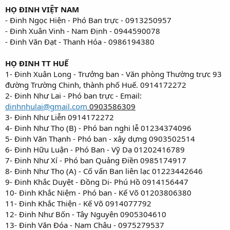
HỌ ĐINH VIỆT NAM
- Đinh Ngọc Hiện - Phó Ban trực - 0913250957
- Đinh Xuân Vinh - Nam Định - 0944590078
- Đinh Văn Đạt - Thanh Hóa - 0986194380
HỌ ĐINH TT HUẾ
1- Đinh Xuân Long - Trưởng ban - Văn phòng Thường trực 93
đường Trường Chinh, thành phố Huế. 0914172272
2- Đinh Như Lai - Phó ban trực - Email:
dinhnhulai@gmail.com
0903586309
3- Đinh Như Liễn 0914172272
4- Đinh Như Thọ (B) - Phó ban nghi lễ 01234374096
5- Đinh Văn Thạnh - Phó ban - xây dựng 0903502514
6- Đinh Hữu Luận - Phó Ban - Vỹ Dạ 01202416789
7- Đinh Như Xí - Phó ban Quảng Điền 0985174917
8- Đinh Như Thọ (A) - Cố vấn Ban liên lạc 01223442646
9- Đinh Khắc Duyệt - Đồng Di- Phú Hồ 0914156447
10- Đinh Khắc Niệm - Phó ban - Kế Võ 01203806380
11- Đinh Khắc Thiện - Kế Võ 0914077792
12- Đinh Như Bốn - Tây Nguyên 0905304610
13- Đinh Văn Đóa - Nam Châu - 0975279537