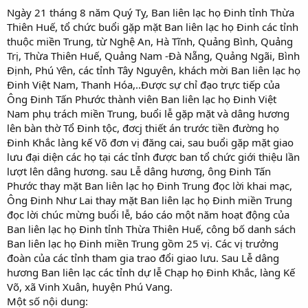
Ngày 21 tháng 8 năm Quý Tỵ, Ban liên lạc họ Đinh tỉnh Thừa
Thiên Huế, tổ chức buổi gặp mặt Ban liên lạc họ Đinh các tỉnh
thuộc miền Trung, từ Nghệ An, Hà Tĩnh, Quảng Bình, Quảng
Trị, Thừa Thiên Huế, Quảng Nam -Đà Nẵng, Quảng Ngãi, Bình
Định, Phú Yên, các tỉnh Tây Nguyên, khách mời Ban liên lạc họ
Đinh Việt Nam, Thanh Hóa,..Được sự chỉ đạo trực tiếp của
Ông Đinh Tấn Phước thành viên Ban liên lạc họ Đinh Việt
Nam phụ trách miền Trung, buổi lễ gặp mặt và dâng hương
lên bàn thờ Tổ Đinh tộc, đơcj thiết án trước tiền đường họ
Đinh Khắc làng kế Võ đơn vị đăng cai, sau buổi gặp mặt giao
lưu đại diện các họ tại các tỉnh được ban tổ chức giới thiệu lần
lượt lên dâng hương. sau Lễ dâng hương, ông Đinh Tấn
Phước thay mặt Ban liên lạc họ Đinh Trung đọc lời khai mạc,
Ông Đinh Như Lai thay mặt Ban liên lạc họ Đinh miền Trung
đọc lời chúc mừng buổi lễ, báo cáo một năm hoạt động của
Ban liên lạc họ Đinh tỉnh Thừa Thiên Huế, công bố danh sách
Ban liên lạc họ Đinh miền Trung gồm 25 vị. Các vị trưởng
đoàn của các tỉnh tham gia trao đổi giao lưu. Sau Lễ dâng
hương Ban liên lạc các tỉnh dự lễ Chạp họ Đinh Khắc, làng Kế
Võ, xã Vinh Xuân, huyện Phú Vang.
Một số nội dung: