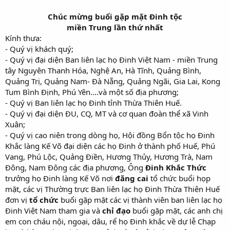
Chúc mừng buổi gặp mặt Đinh tộc
miền Trung lần thứ nhất
Kính thưa:
- Quý vị khách quý;
- Quý vị đại diện Ban liên lạc họ Đinh Việt Nam - miền Trung
tây Nguyên Thanh Hóa, Nghệ An, Hà Tĩnh, Quảng Bình,
Quảng Trị, Quảng Nam- Đà Nẵng, Quảng Ngãi, Gia Lai, Kong
Tum Bình Định, Phú Yên....và một số địa phương;
- Quý vị Ban liên lạc họ Đinh tỉnh Thừa Thiên Huế.
- Quý vị đại diện ĐU, CQ, MT và cơ quan đoàn thể xã Vinh
Xuân;
- Quý vị cao niên trong dòng họ, Hội đồng Bổn tộc họ Đinh
Khắc làng Kế Võ đại diện các họ Đinh ở thành phố Huế, Phú
Vang, Phú Lộc, Quảng Điền, Hương Thủy, Hương Trà, Nam
Đông, Nam Đông các địa phương, Ông
Đinh Khắc Thức
trưởng họ Đinh làng Kế Võ nơi
đăng cai
tổ chức buổi họp
mặt, các vị Thường trực Ban liên lạc họ Đinh Thừa Thiên Huế
đơn vị
tổ chức
buổi gặp mặt các vị thành viên ban liên lạc họ
Đinh Việt Nam tham gia và
chỉ đạo
buổi gặp mặt, các anh chị
em con cháu nội, ngoại, dâu, rể họ Đinh khắc về dự lễ Chạp