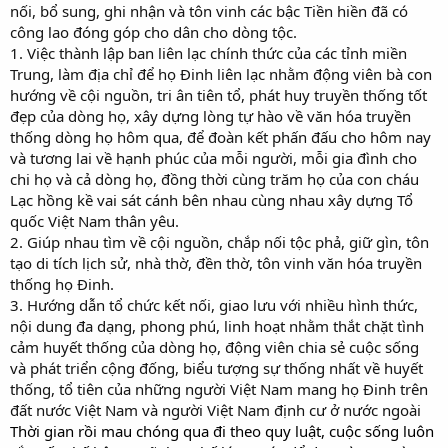
nối, bổ sung, ghi nhận và tôn vinh các bậc Tiền hiền đã có
công lao đóng góp cho dân cho dòng tộc.
1. Việc thành lập ban liên lạc chính thức của các tỉnh miền
Trung, làm địa chỉ để họ Đinh liên lạc nhằm động viên bà con
hướng về cội nguồn, tri ân tiên tổ, phát huy truyền thống tốt
đẹp của dòng họ, xây dựng lòng tự hào về văn hóa truyền
thống dòng họ hôm qua, để đoàn kết phấn đấu cho hôm nay
và tương lai về hạnh phúc của mỗi người, mỗi gia đình cho
chi họ và cả dòng họ, đồng thời cùng trăm họ của con cháu
Lạc hồng kề vai sát cánh bên nhau cùng nhau xây dựng Tổ
quốc Việt Nam thân yêu.
2. Giúp nhau tìm về cội nguồn, chắp nối tộc phả, giữ gìn, tôn
tạo di tích lịch sử, nhà thờ, đền thờ, tôn vinh văn hóa truyền
thống họ Đinh.
3. Hướng dẫn tổ chức kết nối, giao lưu với nhiều hình thức,
nội dung đa dạng, phong phú, linh hoạt nhằm thắt chặt tình
cảm huyết thống của dòng họ, động viên chia sẻ cuộc sống
và phát triển cộng đống, biểu tượng sự thống nhất về huyết
thống, tổ tiên của những người Việt Nam mang họ Đinh trên
đất nước Việt Nam và người Việt Nam định cư ở nước ngoài
Thời gian rồi mau chóng qua đi theo quy luật, cuộc sống luôn