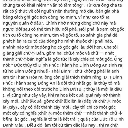
chúng ta có khái niệm “ Vấn tổ tầm tông” . Từ xưa ông cha ta
rất có ý thức về cội nguồn nên thường mở đầu bản gia phả
bằng cách ghi gốc tích dòng họ mình, ví như cao tổ Ta
nguyên quán ở đâu?. Chính nhờ những dòng chữ này mà
người đời sau có thể tìm hiểu nối phả. Nối phả là xem xét gốc
tích cụ tổ dòng họ mình, tìm về gốc tổ, so sánh gia phả để
phát hiện ra cụ tổ của dòng họ mình thuộc chi phái nào,
nhánh nào từ một dòng họ có gốc gác lâu đời hơn. Cha tôi
giảng giải chữ本 Bản, gồm hai chữ木mộc và chữ 一 nhất
thành chữ本bản nghĩa là gốc tức là cây chie có một gốc. Ông
nói: “ Đức thủy tổ Đinh Phúc Thành họ Đinh Đông An sinh ra
từ họ Đinh Đông Nhuế - Thái Bình” , chứ không phải là anh
em từ Thanh Hóa ra, ông còn giải thích thêm rằng: ĐTT Đinh
Phúc Thành sang Đông An là đời thứ nhất gọi là thủy tổ mà
không nối theo đời trước họ Đinh ĐNTB ,( thủy là mới là đầu
). Vì cũng như cây vậy, khi ra hoa kết quả, quả nảy nở thành
cây mới. Chữ 果quả, gồm: chữ 田điền là (đất) và chữ 木 mộc
là (cây) , cây có đất thành cây mới , cây thì chỉ có một gốc,
một cây có nghĩa (chữ 木 mộc thêm chữ 一nhất thành chữ 本
b¶n) là : gốc . Nghĩa là tổ ta là kết trái ( quả ) của Đức Tổ Đinh
Danh Mậu . Điều đó làm tôi cứ tâm đắc lâu nay , thì ra chữ