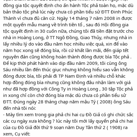
đồng gia tộc quyết định cho ấn hành Tộc phả toàn họ, mặc dù
bản thảo tộc phả lúc này chưa có phần tiểu sử ĐTT Đinh Phúc
Thành vì chưa đủ căn cứ. Ngày 14 tháng 7 năm 2008 in được
một quyển mẫu mang về trình tiên tổ , sau đó Hội đồng gia
tộc quyết định in 30 cuốn nữa, chúng tôi đã tiền đặt trước cho
nhà in Hoàng Long, ở TT Ngô Đồng, Giao Thủy, nhưng nhà in
lấy nhiều lý do vào đầu năm học nhiều việc quá, xin để vào
năm học xong sẽ đóng bìa, rồi cứ khất lần mãi, đến giáp tết
nguyên đán cũng không hoàn thành đóng được bìa Tộc phả .
Để kịp thời phát hành vào dịp đầu năm 2009, tôi cùng ông
Sáu nhiều lần đến thúc giục nhưng không hiểu sao vẫn không
đóng được bìa, tôi phải đi TP Nam Định và nhiều chỗ khác
hợp đồng đóng bìa nhưng cũng không đâu nhận làm với giá
như đã hợp đồng với Công Ty in Hoàng Long , 30 tập Tộc phả
in xong chỉ còn chờ đóng bìa mặc dù chưa có phần tiểu sử
ĐTT. Đúng ngày 28 tháng chạp năm mậu Tý ( 2008) ông Sáu
đến nhà tôi nói:
- Mày tìm xem trong gia phả chi hai cụ Đồ Giả có ghi chức sắc
các cụ ngày xưa không ? lúc này tôi mới lấy quyển phả chi hai
của cụ Đồ Giả đời thứ 9 soạn năm Duy Tân thứ 2 ( 1908) ra
xem, Cụ viết: