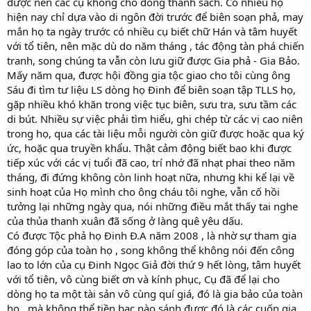
được nên các cụ không cho đóng thành sách. Có nhiều họ
hiện nay chỉ dựa vào di ngôn đời trước để biên soạn phả, may
mắn họ ta ngày trước có nhiều cụ biết chữ Hán và tâm huyết
với tổ tiên, nên mặc dù do năm tháng , tác động tàn phá chiến
tranh, song chúng ta vẫn còn lưu giữ được Gia phả - Gia Bảo.
Mấy năm qua, được hội đồng gia tộc giao cho tôi cùng ông
Sáu đi tìm tư liệu LS dòng họ Đinh để biên soạn tập TLLS họ,
gặp nhiều khó khăn trong việc tục biên, sưu tra, sưu tầm các
di bút. Nhiều sự việc phải tìm hiểu, ghi chép từ các vị cao niên
trong họ, qua các tài liệu mỗi người còn giữ được hoặc qua ký
ức, hoặc qua truyền khẩu. Thật cảm động biết bao khi được
tiếp xúc với các vị tuổi đã cao, trí nhớ đã nhạt phai theo năm
tháng, đi đứng không còn linh hoạt nữa, nhưng khi kể lại về
sinh hoạt của Họ mình cho ông cháu tôi nghe, vẫn cố hồi
tưởng lại những ngày qua, nói những điều mắt thấy tai nghe
của thủa thanh xuân đã sống ở làng quê yêu dấu.
Có được Tộc phả họ Đinh Đ.A năm 2008 , là nhờ sự tham gia
đóng góp của toàn họ , song không thể không nói đến công
lao to lớn của cụ Đinh Ngọc Giả đời thứ 9 hết lòng, tâm huyết
với tổ tiên, vô cùng biết ơn và kính phục, Cụ đã để lại cho
dòng họ ta một tài sản vô cùng quí giá, đó là gia bảo của toàn
họ , mà không thể tiền bạc nào sánh được đó là các cuốn gia