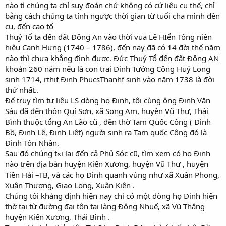
nào tì chúng ta chỉ suy đoán chứ không có cứ liệu cụ thể, chỉ
bằng cách chúng ta tính ngược thời gian từ tuổi cha mình đên
cụ, đến cao tổ
Thuỷ Tổ ta đến đất Đông An vào thời vua Lê HIển Tông niên
hiệu Canh Hưng (1740 – 1786), đến nay đã có 14 đời thể năm
nào thì chưa khẳng định được. Đức Thuỷ Tổ đến đất Đông AN
khoản 260 năm nếu là con trai Đinh Tướng Công Huý Long
sinh 1714, rthif Đinh PhucsThanhf sinh vào năm 1738 là đời
thứ nhất..
Để truy tìm tư liệu LS dòng họ Đinh, tôi cùng ông Đinh Văn
Sáu đã đến thôn Quí Sơn, xã Song Am, huyện Vũ Thư, Thái
Bình thuộc tổng An Lão cũ , đền thờ Tam Quốc Công ( Đinh
Bồ, Đinh Lễ, Đinh Liệt) người sinh ra Tam quốc Công đó là
Đinh Tôn Nhân.
Sau đó chúng t«i lại đến cả Phủ Sóc cũ, tìm xem có họ Đinh
nào trên địa bàn huyện Kiến Xương, huyện Vũ Thư , huyện
Tiền Hải –TB, và các họ Đinh quanh vùng như xã Xuân Phong,
Xuân Thượng, Giao Long, Xuân Kiên .
Chúng tôi khảng định hiện nay chỉ có một dòng họ Đinh hiện
thờ tại từ đường đại tôn tại làng Đông Nhuế, xã Vũ Thắng
huyện Kiến Xương, Thái Bình .