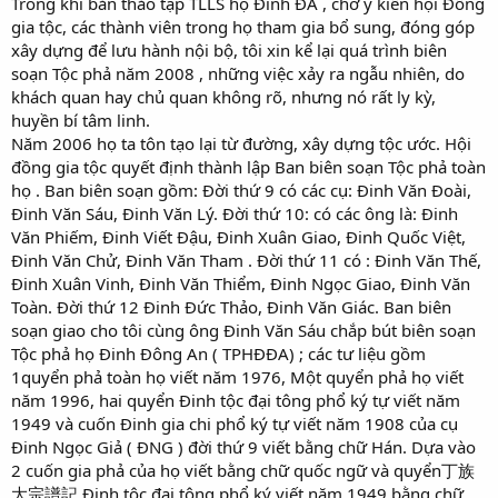
Trong khi bản thảo tập TLLS họ Đinh ĐA , chờ ý kiến hội Đồng
gia tộc, các thành viên trong họ tham gia bổ sung, đóng góp
xây dựng để lưu hành nội bộ, tôi xin kể lại quá trình biên
soạn Tộc phả năm 2008 , những việc xảy ra ngẫu nhiên, do
khách quan hay chủ quan không rõ, nhưng nó rất ly kỳ,
huyền bí tâm linh.
Năm 2006 họ ta tôn tạo lại từ đường, xây dựng tộc ước. Hội
đồng gia tộc quyết định thành lập Ban biên soạn Tộc phả toàn
họ . Ban biên soạn gồm: Đời thứ 9 có các cụ: Đinh Văn Đoài,
Đinh Văn Sáu, Đinh Văn Lý. Đời thứ 10: có các ông là: Đinh
Văn Phiếm, Đinh Viết Đậu, Đinh Xuân Giao, Đinh Quốc Việt,
Đinh Văn Chử, Đinh Văn Tham . Đời thứ 11 có : Đinh Văn Thế,
Đinh Xuân Vinh, Đinh Văn Thiểm, Đinh Ngọc Giao, Đinh Văn
Toàn. Đời thứ 12 Đinh Đức Thảo, Đinh Văn Giác. Ban biên
soạn giao cho tôi cùng ông Đinh Văn Sáu chắp bút biên soạn
Tộc phả họ Đinh Đông An ( TPHĐĐA) ; các tư liệu gồm
1quyển phả toàn họ viết năm 1976, Một quyển phả họ viết
năm 1996, hai quyển Đinh tộc đại tông phổ ký tự viết năm
1949 và cuốn Đinh gia chi phổ ký tự viết năm 1908 của cụ
Đinh Ngọc Giả ( ĐNG ) đời thứ 9 viết bằng chữ Hán. Dựa vào
2 cuốn gia phả của họ viết bằng chữ quốc ngữ và quyển丁族
大宗譜記 Đinh tộc đại tông phổ ký viết năm 1949 bằng chữ