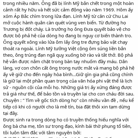
trong nhiều năm. Ông đã bị lính Mỹ bắn chết trong một hoàn
cảnh rất hy hữu và hết sức cảm động vào năm 1969. Hôm ấy
xóm Áp Bắc chìm trong lửa đạn. Lính Mỹ từ căn cứ Chu Lai
mở cuộc hành quân càn quét vùng ven biển. Từ đường họ
Trương bị đốt cháy. Là trưởng họ ông Đưa quyết bảo vệ cho
được bộ phả hệ của dòng họ đang bị nguy cơ biến thành tro.
Ông quyết xông vào lửa ôm lấy ống tre đựng bảo vật chạy
thoát ra ngoài. Lính Mỹ tưởng Việt cộng ôm súng liền bắn
theo, ông trúng đạn ngã quỵ xuống bờ rào và tắt thở. Bộ phả
hệ vẫn được nắm chặt trong bàn tay nhuốm đầy máu. Dân
làng, vợ con chôn cất ông trong nước mắt và mang bộ phả hệ
ấy về giữ cho đến ngày hòa bình...Giữ gìn gia phả cũng chính
là giữ lại một phần quan trọng của văn hóa phi vật thể là lịch
sử - nguồn cội của mỗi họ. Những giá trị ấy xứng đáng được
trả giá như thế, để bảo tồn và truyền lại cho con cháu đời sau.
Chuyện : “ Tìm về gốc tích dòng họ” còn nhiều vần đề , nếu kể
tiếp có khi có người cho là mê tín, bịa đặt thôi xin tạm dừng
tại đây.
Được sinh ra trong dòng họ có truyền thống hiếu nghĩa với
ông bà cha mẹ, tôn sư trọng đạo, kính bái thờ phụng tổ tiên,
tôi luôn tâm đắc với tâm nguyên bởi: