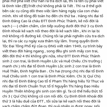
phải mở phả viết chữ hán ra tra dịch lại, thì ra tên cụ phải viết
là Đinh Văn (哲)Triết chứ không phải là Tiết . Thì ra ở thế giới
bên các cụ cũng dõi theo việc làm hàng ngày của con cháu
mình. Khi vẽ tông đồ toàn họ đến chi thứ ba . Hàng nhị đại tổ
Đinh Đăng Cao là cháu ĐTT Đinh Phúc Thành, kẻ nối đời là
vạch (----) chấm chấm, còn tiếp xuống dưới đời thứ 3 cụ Đinh
Đình Khoái kẻ vạch nối theo đời là kẻ vạch liền , khi in lại bị
mờ không rõ đường kẻ. Chúng tôi lại phải nghiên cứu tra dịch
lại, thì ra các cụ ngày xưa thâm túy lắm. Trong quyển Đinh
Tộc Đại Tông Phổ Ký của cụ ĐNG viết năm 1949, cụ trình bày
viết theo đời hàng ngang , song đều ghi sinh mấy con trai,
đến đời thứ 4 thì không ghi nữa, như ĐTT Đinh Phúc Thành
sinh 2 con trai, là Đinh Huyền Lộc và Huệ Chiêu .Chi trưởng (
mạnh chi ) nhị đại tổ Đinh Huyền Lộc sinh 2 con trai là Đinh
Huệ Thản, Đinh Nghĩa Ban . Chi hai (trọng chi) nhị đại tổ Đinh
Huệ Chiêu sinh 1 con trai là Đinh Phúc Kiêm. Chi 3( Quí Chi)
nhị đại tổ Đinh Đăng Cao tổ tỉ Phạm Thị hàng hiệu Từ Thục và
nhị đại tổ Đinh Chuẩn Trực tổ tỉ Nguyễn Thị hàng Đạo Hiệu
Huyền Thiện không ghi sinh con tên gì. Ta có thể hiểu Đức tổ
chi 3 ( Quí Chi) không có con nối dõi. Cụ Đinh Đình Khoái đời
thứ 3 là hậu duệ của ĐTT , tôi sửa lại kẻ vạch nối theo đời là
vạch chấm chấm đứt đoạn, thì quả nhiên in được ngay. Hội