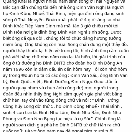
Quang Khải là người nhiều năm sinh sống ở Thái Nguyên và
Bắc Cạn dẫn chúng tôi đến nhà ông Đinh Văn Nghị là người
họ Đinh Đông Nhuế, Thái Bình, hiện gia đình ông đang sinh
sống ở Thái Nguyên. Đoàn xuất phát từ 4 giờ sáng tại nhà
Đinh Khắc Tiệp Nam Định mà mãi tận 3 giờ chiều mới tới
Định Hóa nơi gia đình ông Đinh Văn Nghị sinh sống. Được
biết ông đã qua đời , chúng tôi tổ chức dâng hương tưởng
niệm ông. Ông không còn nữa! Song chân dung một thày đồ,
người thày thuốc lại hiện về trong tôi, hình ảnh ông cầm cuốn
phả viết bằng chữ nho năm nào lại tái hiện, lời giải trình của
ông ở từ đường họ Đinh ĐNTB cho đoàn họ Đinh Đông An
năm 1996 còn in đậm dấu ấn đến hôm nay. Tôi còn nhớ hôm
ấy trong ®oµn họ ta có các ông : Đinh Văn Sáu, ông Đinh Văn
Lý, Đinh Quốc Việt , Đinh Dưỡng, Đinh Ngọc Giao…tôi là
người quay phim và chụp ảnh cùng dự) mọi người trong
đoàn đều nhìn thấy ông Nghị cầm quyển gia phả viết bằng
chữ hán, tay chỉ vào từng dòng chữ và nói : “ Đinh Tướng
Công húy Long đời thứ 5, họ Đinh Đông Nhuế - Thái Bình ,
sinh 4 con trai là: Đinh Nho Lâm, Đinh Nho Bân, Đinh Nho
Phong và Đinh Nho Bµng tục hiệu là cụ Sóc”. Chính ông là
người soạn dịch gia phả họ Đinh ĐNTB từ chữ Hán ra chữ
quốc ngữ. Bà vợ ông năm nay đã ngoaì tám mươi tuổi ,