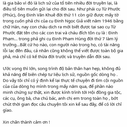
là gia bảo vì đó là lịch sử của tổ tiên nhiều đời truyền lại, là
điều tổ tiên muốn gửi lại cho đời sau. Như phái cụ Từ Phước
(Phúc), ông Đinh Văn Khuê đời thứ 11 còn giữ được mấy tờ
trong cuốn phả chi của cụ Đinh Ngọc Giả viết năm 1946 bằng
chữ Hán, nay con cháu dịch ra mới biết được tại sao cụ Từ
Phước đặt tên cho các con trai và cháu đích tôn cụ là : Đinh
Phạm... trong phả ghi cụ Đinh Phạm Hùng đời thứ 7 làm lý
trưởng...Bất cứ họ nào, con người nào trong họ, có tài năng
lỗi lạc đên đâu, cá nhân cũng không thể viết được toàn bộ gia
phả, mà chỉ có kế thừa đời trước và truyền dẫn đời sau.
Ước vọng thì lớn, song trình độ bản thân hạn hẹp, không đủ
khả năng để biên chép tư liệu lịch sử, nguồn gốc dòng họ .
Do vậy tôi chỉ có ý định kể lại thực tế chuyện đi tìm cội nguồn
của của dòng họ mình trong mấy năm qua, để phần nào
minh chứng sự thật, xin được kính trình tới Hội đồng gia tộc,
các cụ, ông bà, cha chú bác, anh chị em trong toàn họ , bớt
chút thời gian đọc câu chuyện tôi xin kể sau đây, để có lời chỉ
gíao.
Xin chân thành cảm ơn !