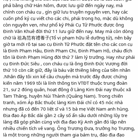
phả bằng chữ Hán Nôm, được lưu giữ đến ngày nay, mà
chính con cháu cụ , gìn giữ lưu truyền nguyên vẹn, hay các
cuốn phổ ký cụ viết cho các chi, phái trong họ, mặc dù không
còn nguyên vẹn, như phổ ký Phái Cụ Tử Phước được ông
Đinh Văn Khuê đời thứ 11 lưu giữ đến nay. May mà còn dòng
chữ là 祖為范有禮養子(Tổ vi phạm hữu lễ dưỡng tử), nên bây
giờ ta mới rõ tại sao cụ Đinh Tử Phước đặt tên cho các con cụ
là Đinh Phạm Hậu, Đinh Phạm Chi, Đinh Phạm Hộ, cháu đích
tôn là Đinh Phạm Hùng đời thứ 7 làm lý trưởng. Hay như phái
cụ Đinh Đức Siêu , con cháu cụ là ông Đinh Đức Vượng đời
thứ 10 còn cất giữ, đây là báu vật thiêng liêng của tiền nhân
.Nhân đây tôi xin kể câu chuyện mà trước đây được chứng
kiến năm 1969 tôi là lính thông tin VTĐT thuộc trung đoàn
21, sư 2 đóng quân, hoạt động ở Làng Kim Đái nay thuộc xã
Tam Thăng, huyện Núi Thành (Quảng Nam). Trong chiến
tranh, xóm Áp Bắc thuộc làng Kim Đái chỉ có 45 nóc nhà
nhưng đã có đến 70 liệt sĩ và 15 bà mẹ Việt Nam anh hùng.
Địa đạo Áp Bắc dài gần 2 cây số ẩn sâu dưới những lũy tre
làng đã góp phần cùng với địa đạo Kỳ Anh gần đó lập nên
nhiều chiến tích vẻ vang. Ông Trương Đưa, trưởng họ Trương,
là một trong những người tham gia bám trụ, đào địa đạo