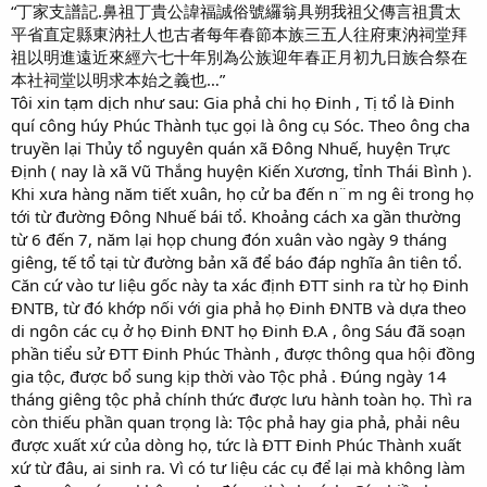
“丁家支譜記.鼻祖丁貴公諱福誠俗號纙翁具朔我祖父傳言祖貫太
平省直定縣東汭社人也古者每年春節本族三五人往府東汭祠堂拜
祖以明進遠近來經六七十年別為公族迎年春正月初九日族合祭在
本社祠堂以明求本始之義也…”
Tôi xin tạm dịch như sau: Gia phả chi họ Đinh , Tị tổ là Đinh
quí công húy Phúc Thành tục gọi là ông cụ Sóc. Theo ông cha
truyền lại Thủy tổ nguyên quán xã Đông Nhuế, huyện Trực
Định ( nay là xã Vũ Thắng huyện Kiến Xương, tỉnh Thái Bình ).
Khi xưa hàng năm tiết xuân, họ cử ba đến n¨m ng êi trong họ
tới từ đường Đông Nhuế bái tổ. Khoảng cách xa gần thường
từ 6 đến 7, năm lại họp chung đón xuân vào ngày 9 tháng
giêng, tế tổ tại từ đường bản xã để báo đáp nghĩa ân tiên tổ.
Căn cứ vào tư liệu gốc này ta xác định ĐTT sinh ra từ họ Đinh
ĐNTB, từ đó khớp nối với gia phả họ Đinh ĐNTB và dựa theo
di ngôn các cụ ở họ Đinh ĐNT họ Đinh Đ.A , ông Sáu đã soạn
phần tiểu sử ĐTT Đinh Phúc Thành , được thông qua hội đồng
gia tộc, được bổ sung kịp thời vào Tộc phả . Đúng ngày 14
tháng giêng tộc phả chính thức được lưu hành toàn họ. Thì ra
còn thiếu phần quan trọng là: Tộc phả hay gia phả, phải nêu
được xuất xứ của dòng họ, tức là ĐTT Đinh Phúc Thành xuất
xứ từ đâu, ai sinh ra. Vì có tư liệu các cụ để lại mà không làm