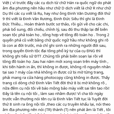
Việt ( vì trước đây các cụ dịch từ chữ Hán ra quốc ngữ do phát
âm địa phương nên hầu như chữ D dịch viết là chữ R như chữ
Dụ thì các cụ viết là Rụ, hay như ông Đinh Văn Dương đời thứ
9 thì viết là Đinh Văn Rương, Đinh Đức Siêu thì ghi là Đinh
Đức Thiêu… Hoàn thành bước sơ thảo, rồi gửi về cho các chi,
phái bổ sung, đối chiếu, chỉnh lý, sau đó thu thập lại để biên
soạn tộc phả toàn họ , tổng hợp vẽ tông đồ toàn họ . Trong 2
quyển phả cũ viết bằng chữ quốc ngữ hầu như không ghi rõ
là con ai đời trước, mà chỉ ghi sinh ra những người đời sau,
trong quyển Đinh tộc đại tông phổ ký tự của cụ ĐNG thì
không ghi tiểu sử ĐTT .Chúng tôi phải biên soạn lại rồi vẽ
tông đồ toàn họ .Sau hai năm mới xong soạn trên máy tính ,
khi tiến hành in ấn, thì không in được, không rõ nguyên nhân
tại sao ? máy của nhà không in được cứ bị mờ từng trang,
phải mang ra cửa hàng photocopy cũng không in được. Thấy
trang có dòng chữ Đinh Văn Tiết đời thứ 8 bị mờ không rõ ,
nữa đêm cụ nội tôi về báo mộng bảo mày viết sai tên tao rồi!
Đây là tên cụ nội tôi , làm sao nhầm được! Vì cha tôi ngày
trước vẫn thường nói tên cụ là Đinh Văn Tiết tục là Tuyết đời
thứ 8 sinh ra ông nội tôi ,theo các cụ truyền khẩu lại, nói theo
âm địa phương nên nói (TR) thành (T) nên phát âm là Tiết , tôi