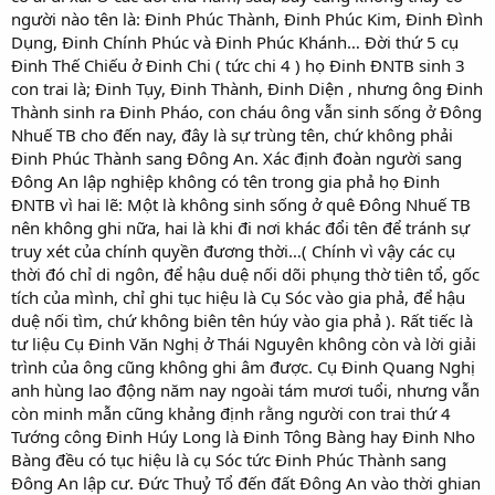
người nào tên là: Đinh Phúc Thành, Đinh Phúc Kim, Đinh Đình
Dụng, Đinh Chính Phúc và Đinh Phúc Khánh… Đời thứ 5 cụ
Đinh Thế Chiếu ở Đinh Chi ( tức chi 4 ) họ Đinh ĐNTB sinh 3
con trai là; Đinh Tụy, Đinh Thành, Đinh Diện , nhưng ông Đinh
Thành sinh ra Đinh Pháo, con cháu ông vẫn sinh sống ở Đông
Nhuế TB cho đến nay, đây là sự trùng tên, chứ không phải
Đinh Phúc Thành sang Đông An. Xác định đoàn người sang
Đông An lập nghiệp không có tên trong gia phả họ Đinh
ĐNTB vì hai lẽ: Một là không sinh sống ở quê Đông Nhuế TB
nên không ghi nữa, hai là khi đi nơi khác đổi tên để tránh sự
truy xét của chính quyền đương thời…( Chính vì vậy các cụ
thời đó chỉ di ngôn, để hậu duệ nối dõi phụng thờ tiên tổ, gốc
tích của mình, chỉ ghi tục hiệu là Cụ Sóc vào gia phả, để hậu
duệ nối tìm, chứ không biên tên húy vào gia phả ). Rất tiếc là
tư liệu Cụ Đinh Văn Nghị ở Thái Nguyên không còn và lời giải
trình của ông cũng không ghi âm được. Cụ Đinh Quang Nghị
anh hùng lao động năm nay ngoài tám mươi tuổi, nhưng vẫn
còn minh mẫn cũng khảng định rằng người con trai thứ 4
Tướng công Đinh Húy Long là Đinh Tông Bàng hay Đinh Nho
Bàng đều có tục hiệu là cụ Sóc tức Đinh Phúc Thành sang
Đông An lập cư. Đức Thuỷ Tổ đến đất Đông An vào thời ghian