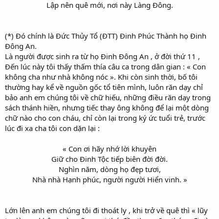
Lập nên quê mới, nơi này Làng Đông.
(*) Đó chính là Đức Thủy Tổ (ĐTT) Đinh Phúc Thành họ Đinh
Đông An.
Là người được sinh ra từ họ Đinh Đông An , ở đời thứ 11 ,
Đến lúc này tôi thấy thấm thía câu ca trong dân gian : « Con
không cha như nhà không nóc ». Khi còn sinh thời, bố tôi
thường hay kể về nguồn gốc tổ tiên mình, luôn răn dạy chỉ
bảo anh em chúng tôi về chữ hiếu, những điều răn dạy trong
sách thánh hiền, nhưng tiếc thay ông không để lại một dòng
chữ nào cho con cháu, chỉ còn lại trong ký ức tuổi trẻ, trước
lúc đi xa cha tôi con dặn lại :
« Con ơi hãy nhớ lời khuyên
Giữ cho Đinh Tộc tiếp biên đời đời.
Nghìn năm, dòng họ đẹp tươi,
Nhà nhà Hạnh phúc, người người Hiển vinh. »
Lớn lên anh em chúng tôi đi thoát ly , khi trở về quê thì « lũy