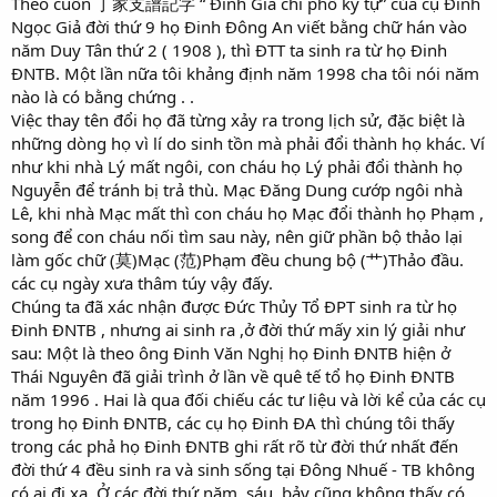
Theo cuốn 丁家支譜記字 “ Đinh Gia chi phổ ký tự” của cụ Đinh
Ngọc Giả đời thứ 9 họ Đinh Đông An viết bằng chữ hán vào
năm Duy Tân thứ 2 ( 1908 ), thì ĐTT ta sinh ra từ họ Đinh
ĐNTB. Một lần nữa tôi khảng định năm 1998 cha tôi nói năm
nào là có bằng chứng . .
Việc thay tên đổi họ đã từng xảy ra trong lịch sử, đặc biệt là
những dòng họ vì lí do sinh tồn mà phải đổi thành họ khác. Ví
như khi nhà Lý mất ngôi, con cháu họ Lý phải đổi thành họ
Nguyễn để tránh bị trả thù. Mạc Đăng Dung cướp ngôi nhà
Lê, khi nhà Mạc mất thì con cháu họ Mạc đổi thành họ Phạm ,
song để con cháu nối tìm sau này, nên giữ phần bộ thảo lại
làm gốc chữ (莫)Mạc (范)Phạm đều chung bộ (艹)Thảo đầu.
các cụ ngày xưa thâm túy vậy đấy.
Chúng ta đã xác nhận được Đức Thủy Tổ ĐPT sinh ra từ họ
Đinh ĐNTB , nhưng ai sinh ra ,ở đời thứ mấy xin lý giải như
sau: Một là theo ông Đinh Văn Nghị họ Đinh ĐNTB hiện ở
Thái Nguyên đã giải trình ở lần về quê tế tổ họ Đinh ĐNTB
năm 1996 . Hai là qua đối chiếu các tư liệu và lời kể của các cụ
trong họ Đinh ĐNTB, các cụ họ Đinh ĐA thì chúng tôi thấy
trong các phả họ Đinh ĐNTB ghi rất rõ từ đời thứ nhất đến
đời thứ 4 đều sinh ra và sinh sống tại Đông Nhuế - TB không
có ai đi xa. Ở các đời thứ năm, sáu, bảy cũng không thấy có