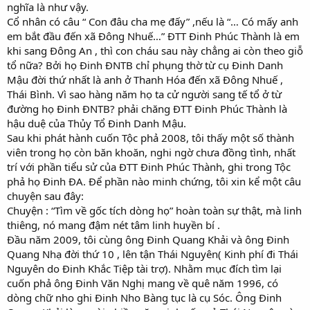
nghĩa là như vậy.
Cổ nhân có câu “ Con đâu cha mẹ đấy” ,nếu là “… Có mấy anh
em bắt đầu đến xã Đông Nhuế…” ĐTT Đinh Phúc Thành là em
khi sang Đông An , thì con cháu sau này chẳng ai còn theo giỗ
tổ nữa? Bởi họ Đinh ĐNTB chỉ phụng thờ từ cụ Đinh Danh
Mậu đời thứ nhất là anh ở Thanh Hóa đến xã Đông Nhuế ,
Thái Bình. Vì sao hàng năm họ ta cử người sang tế tổ ở từ
đường họ Đinh ĐNTB? phải chăng ĐTT Đinh Phúc Thành là
hậu duệ của Thủy Tổ Đinh Danh Mậu.
Sau khi phát hành cuốn Tộc phả 2008, tôi thấy một số thành
viên trong họ còn băn khoăn, nghi ngờ chưa đồng tình, nhất
trí với phần tiểu sử của ĐTT Đinh Phúc Thành, ghi trong Tộc
phả họ Đinh ĐA. Để phần nào minh chứng, tôi xin kể một câu
chuyện sau đây:
Chuyện : “Tìm về gốc tích dòng họ” hoàn toàn sự thật, mà linh
thiêng, nó mang đậm nét tâm linh huyền bí .
Đầu năm 2009, tôi cùng ông Đinh Quang Khải và ông Đinh
Quang Nhạ đời thứ 10 , lên tận Thái Nguyên( Kinh phí đi Thái
Nguyên do Đinh Khắc Tiệp tài trợ). Nhằm mục đích tìm lại
cuốn phả ông Đinh Văn Nghị mang về quê năm 1996, có
dòng chữ nho ghi Đinh Nho Bàng tục là cụ Sóc. Ông Đinh