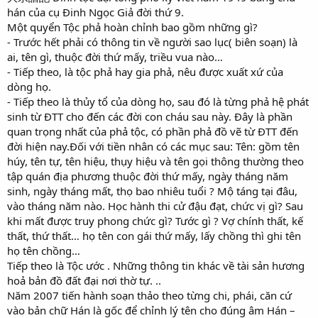
hán của cụ Đinh Ngọc Giả đời thứ 9.
Một quyển Tộc phả hoàn chỉnh bao gồm những gì?
- Trước hết phải có thông tin về người sao lục( biên soạn) là
ai, tên gì, thuộc đời thứ mấy, triều vua nào…
- Tiếp theo, là tộc phả hay gia phả, nêu được xuất xứ của
dòng họ.
- Tiếp theo là thủy tổ của dòng họ, sau đó là từng phả hệ phát
sinh từ ĐTT cho đến các đời con cháu sau này. Đây là phần
quan trọng nhất của phả tộc, có phần phả đồ vẽ từ ĐTT đến
đời hiện nay.Đối với tiền nhân có các mục sau: Tên: gồm tên
húy, tên tự, tên hiệu, thụy hiệu và tên gọi thông thường theo
tập quán địa phương thuộc đời thứ mấy, ngày tháng năm
sinh, ngày tháng mất, thọ bao nhiêu tuổi ? Mộ táng tại đâu,
vào tháng năm nào. Học hành thi cử đậu đạt, chức vị gì? Sau
khi mất được truy phong chức gì? Tước gì ? Vợ chính thất, kế
thất, thứ thất… họ tên con gái thứ mấy, lấy chồng thì ghi tên
họ tên chồng…
Tiếp theo là Tộc ước . Những thông tin khác về tài sản hương
hoả bản đồ đất đại nơi thờ tự. ..
Năm 2007 tiến hành soạn thảo theo từng chi, phái, căn cứ
vào bản chữ Hán là gốc để chỉnh lý tên cho đúng âm Hán –