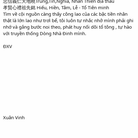
忠信義仁天地曉Trung,Tín,Nghĩa, Nhân Thiên địa thấu
孝賢心禮祖先銘 Hiếu, Hiền, Tâm, Lễ - Tổ Tiên minh
Tìm về cội nguồn càng thấy công lao của các bậc tiền nhân
thật là lớn lao như trơì bể, tôi luôn tự nhắc nhở mình phải ghi
nhớ và gắng bước noi theo, phát huy nối dõi tổ tông , tự hào
với truyền thống Dòng Nhà Đinh mình.
ĐXV
Xuân Vinh