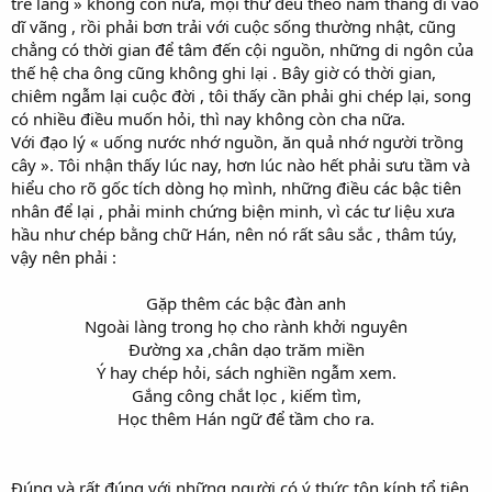
tre làng » không còn nữa, mọi thứ đều theo năm tháng đi vào
dĩ vãng , rồi phải bơn trải với cuộc sống thường nhật, cũng
chẳng có thời gian để tâm đến cội nguồn, những di ngôn của
thế hệ cha ông cũng không ghi lại . Bây giờ có thời gian,
chiêm ngẫm lại cuộc đời , tôi thấy cần phải ghi chép lại, song
có nhiều điều muốn hỏi, thì nay không còn cha nữa.
Với đạo lý « uống nước nhớ nguồn, ăn quả nhớ người trồng
cây ». Tôi nhận thấy lúc nay, hơn lúc nào hết phải sưu tầm và
hiểu cho rõ gốc tích dòng họ mình, những điều các bậc tiên
nhân để lại , phải minh chứng biện minh, vì các tư liệu xưa
hầu như chép bằng chữ Hán, nên nó rất sâu sắc , thâm túy,
vậy nên phải :
Gặp thêm các bậc đàn anh
Ngoài làng trong họ cho rành khởi nguyên
Đường xa ,chân dạo trăm miền
Ý hay chép hỏi, sách nghiền ngẫm xem.
Gắng công chắt lọc , kiếm tìm,
Học thêm Hán ngữ để tầm cho ra.
Đúng và rất đúng với những người có ý thức tôn kính tổ tiên