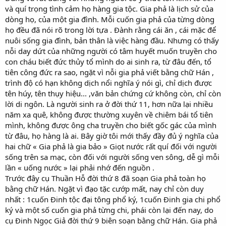
và quí trọng tình cảm họ hàng gia tộc. Gia phả là lịch sử của
dòng họ, của một gia đình. Mỗi cuốn gia phả của từng dòng
họ đều đã nói rõ trong lời tựa . Đành rằng cái ăn , cái mặc để
nuôi sống gia đình, bản thân là việc hàng đầu. Nhưng có thấy
nỗi day dứt của những người có tâm huyết muốn truyền cho
con cháu biết đức thủy tổ mình do ai sinh ra, từ đâu đến, tổ
tiên công đức ra sao, ngặt vì nỗi gia phả viết bằng chữ Hán ,
trình độ có hạn không dịch nổi nghĩa ý nói gì, chỉ dịch được
tên húy, tên thụy hiệu... ,văn bản chứng cứ không còn, chỉ còn
lời di ngôn. Là người sinh ra ở đời thứ 11, hơn nữa lại nhiều
năm xa quê, không được thường xuyên về chiêm bái tổ tiên
mình, không được ông cha truyền cho biết gốc gác của mình
từ đâu, họ hàng là ai. Bây giờ tôi mới thấy đầy đủ ý nghĩa của
hai chữ « Gia phả là gia bảo » Giọt nước rất quí đối với người
sống trên sa mạc, còn đối với người sống ven sông, dễ gì mỗi
lần « uống nước » lại phải nhớ đến nguồn .
Trước đây cụ Thuần Hỗ đời thứ 8 đã soạn Gia phả toàn họ
bằng chữ Hán. Ngặt vì đạo tặc cướp mất, nay chỉ còn duy
nhất : 1cuốn Đinh tộc đại tông phổ ký, 1cuốn Đinh gia chi phổ
ký và một số cuốn gia phả từng chi, phái còn lại đến nay, do
cụ Đinh Ngọc Giả đời thứ 9 biên soạn bằng chữ Hán. Gia phả