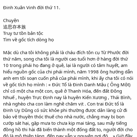
Đinh Xuân Vinh đời thứ 11.
Chuyện
追思存本族
Truy tư tồn bản tộc
Tìm về gốc tích dòng họ
Mặc dù cha tôi không phải là cháu đích tôn cụ Từ Phước đời
thứ năm, song cha tôi là người cao tuổi hơn ở hàng đời thứ
10 trong phái họ đang ở quê, lại là người có tâm huyết, am
hiểu nguồn gốc của chi phái mình, năm 1998 ông hướng dẫn
anh em tôi soạn cuốn phả của phái mình, khi ấy cha tôi có nói
về gốc tích họ mình : « Đức Tổ là Đinh Danh Mậu ( Ông Một)
chỉ có một cha một con, quê ở Thanh Hóa, đến đất Đông
Nhuế , huyện Trực Định nay là huyên Kiến Xương , Thái Bình,
nhà nghèo cha con làm nghề chăm vịt . Con trai Đức tổ là
Đinh Uy Dũng có sức khỏe phi thường được dân làng cử đi
bảo vệ thuyền thóc thuế cho nhà nước, chẳng may bị bọn
cướp sát hại, gặp mưa to chưa kịp mai táng, sau mấy tiếng
đồng hồ thi hài đã biến thành một đống đất to, người đời cho
đó là mộ thiên táng, đến nay vẫn y nguyên nơi đó... ».Giờ đây