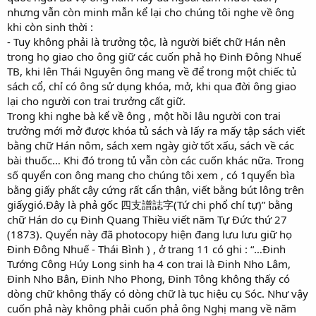
nhưng vẫn còn minh mẫn kể lại cho chúng tôi nghe về ông
khi còn sinh thời :
- Tuy không phải là trưởng tộc, là người biết chữ Hán nên
trong họ giao cho ông giữ các cuốn phả họ Đinh Đông Nhuế
TB, khi lên Thái Nguyên ông mang về để trong một chiếc tủ
sách cổ, chỉ có ông sử dụng khóa, mở, khi qua đời ông giao
lại cho người con trai trưởng cất giữ.
Trong khi nghe bà kể về ông , một hồi lâu người con trai
trưởng mới mở được khóa tủ sách và lấy ra mấy tập sách viết
bằng chữ Hán nôm, sách xem ngày giờ tốt xấu, sách về các
bài thuốc… Khi đó trong tủ vẫn còn các cuốn khác nữa. Trong
số quyển con ông mang cho chúng tôi xem , có 1quyển bìa
bằng giấy phất cậy cứng rất cẩn thận, viết bằng bút lông trên
giấygió.Đây là phả gốc 四支譜誌字(Tứ chi phổ chí tự)” bằng
chữ Hán do cụ Đinh Quang Thiều viết năm Tự Đức thứ 27
(1873). Quyển này đã photocopy hiện đang lưu lưu giữ họ
Đinh Đông Nhuế - Thái Bình ) , ở trang 11 có ghi : “…Đinh
Tướng Công Húy Long sinh hạ 4 con trai là Đinh Nho Lâm,
Đinh Nho Bân, Đinh Nho Phong, Đinh Tông không thấy có
dòng chữ không thấy có dòng chữ là tục hiệu cụ Sóc. Như vậy
cuốn phả này không phải cuốn phả ông Nghị mang về năm