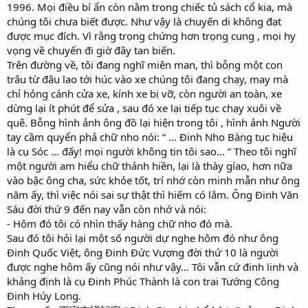
1996. Mọi điều bí ẩn còn nằm trong chiếc tủ sách cổ kia, mà
chúng tôi chưa biết được. Như vậy là chuyến di không đạt
được mục đích. Vì rằng trọng chứng hơn trọng cung , mọi hy
vọng về chuyến đi giờ đây tan biến.
Trên đường về, tôi đang nghĩ miên man, thì bỗng một con
trâu từ đâu lao tới húc vào xe chúng tôi đang chạy, may mà
chỉ hỏng cánh cửa xe, kính xe bị vỡ, còn người an toàn, xe
dừng lại ít phút để sửa , sau đó xe lại tiếp tục chạy xuôi về
quê. Bỗng hình ảnh ông đồ lại hiện trong tôi , hình ảnh Người
tay cầm quyển phả chữ nho nói: “ … Đinh Nho Bàng tục hiệu
là cụ Sóc … đấy! mọi người không tin tôi sao… ” Theo tôi nghĩ
một người am hiểu chữ thánh hiền, lại là thày gíao, hơn nữa
vào bậc ông cha, sức khỏe tốt, trí nhớ còn minh mẫn như ông
năm ấy, thì việc nói sai sự thật thì hiếm có lắm. Ông Đinh Văn
Sáu đời thứ 9 đến nay vẫn còn nhớ và nói:
- Hôm đó tôi có nhìn thấy hàng chữ nho đó mà.
Sau đó tôi hỏi lại một số người dự nghe hôm đó như ông
Đinh Quốc Việt, ông Đinh Đức Vượng đời thứ 10 là người
được nghe hôm ấy cũng nói như vậy… Tôi vẫn cứ đinh linh và
khảng định là cụ Đinh Phúc Thành là con trai Tướng Công
Đinh Húy Long.