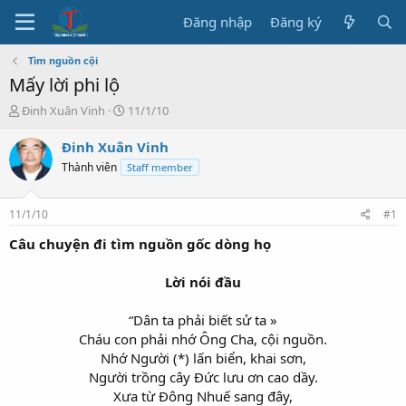
Đăng nhập
Đăng ký
Tìm nguồn cội
Mấy lời phi lộ
T
N
Đinh Xuân Vinh
11/1/10
h
g
r
à
Đinh Xuân Vinh
e
y
Thành viên
Staff member
a
b
d
ắ
s
t
11/1/10
#1
t
đ
a
ầ
Câu chuyện đi tìm nguồn gốc dòng họ
r
u
t
Lời nói đầu
e
r
“Dân ta phải biết sử ta »
Cháu con phải nhớ Ông Cha, cội nguồn.
Nhớ Người (*) lấn biển, khai sơn,
Người trồng cây Đức lưu ơn cao dầy.
Xưa từ Đông Nhuế sang đây,