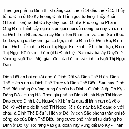
Theo gia phả họ Đinh thì khoảng cuối thế kỉ 14 đầu thế kỉ 15 Thủy
tổ họ Đinh ở Đô Kỳ là ông Đinh Thỉnh gốc từ làng Thủy Khối
(Thanh Hóa) ra đất Đô Kỳ dạy học. Ở nhà Phú ông họ Phạm.
Ông Đinh Thỉnh lấy người con gái nuôi của dòng họ này và sinh
ra Đinh Tôn Nhân. Sau này Đinh Tôn Nhân tìm về Lam Sơn theo
Lê Lợi, ông đã lấy em gái Lê Lợi, sinh ra Đinh Lễ, Đinh Bồ, Đinh
Liệt. Đinh Lễ sinh ra Đinh Thị Ngọc Kế. Đinh Lễ bị chết trận, Đinh
Thị Ngọc Kế ở với chú ruột là Đinh Liệt. Sau này bà lấy Duyên Ý
Vương Ngô Từ - Một gia thần của Lê Lợi và sinh ra Ngô Thị Ngọc
Dao.
Đinh Liệt có hai người con là Đinh Đột và Đinh Thế Hiển. Đinh
Thế Hiển sinh ra Đinh Thế Thực và Đinh Thế Biểu. Sau này Đinh
Thế Biểu sống ở vùng trang ấp của họ Đinh - Chính là ấp Đô Kỳ -
Đông Đô - Hưng Hà. Theo gia phả họ Đinh khi bà Ngô Thị Ngọc
Dao được Đinh Liệt, Nguyễn Xí bí mật đưa đi lánh nạn đã về ở
Đô Kỳ với mẹ đẻ là Ngô Thị Ngọc Kế ( lúc này bà Kế đang ở với
cháu là Đinh Thế Biểu ). Hiện ở Đô Kỳ còn Sắc phong thần ghi rõ
công lao của Đinh Thế Biểu, ông được phối thờ tại từ đường họ
Đinh ở Đô Kỳ. Rõ ràng vào giai đoạn này vùng đất Đô Kỳ - Thần