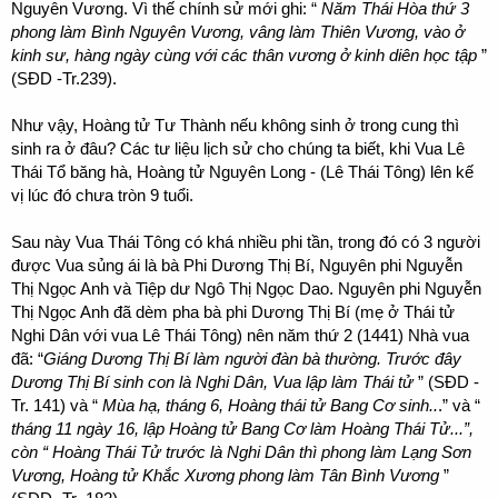
Nguyên Vương. Vì thế chính sử mới ghi: “
Năm Thái Hòa thứ 3
phong làm Bình Nguyên Vương, vâng làm Thiên Vương, vào ở
kinh sư, hàng ngày cùng với các thân vương ở kinh diên học tập
”
(SĐD -Tr.239).
Như vậy, Hoàng tử Tư Thành nếu không sinh ở trong cung thì
sinh ra ở đâu? Các tư liệu lịch sử cho chúng ta biết, khi Vua Lê
Thái Tổ băng hà, Hoàng tử Nguyên Long - (Lê Thái Tông) lên kế
vị lúc đó chưa tròn 9 tuổi.
Sau này Vua Thái Tông có khá nhiều phi tần, trong đó có 3 người
được Vua sủng ái là bà Phi Dương Thị Bí, Nguyên phi Nguyễn
Thị Ngọc Anh và Tiệp dư Ngô Thị Ngọc Dao. Nguyên phi Nguyễn
Thị Ngọc Anh đã dèm pha bà phi Dương Thị Bí (mẹ ở Thái tử
Nghi Dân với vua Lê Thái Tông) nên năm thứ 2 (1441) Nhà vua
đã: “
Giáng Dương Thị Bí làm người đàn bà thường. Trước đây
Dương Thị Bí sinh con là Nghi Dân, Vua lập làm Thái tử
” (SĐD -
Tr. 141) và “
Mùa hạ, tháng 6, Hoàng thái tử Bang Cơ sinh..
.” và “
tháng 11 ngày 16, lập Hoàng tử Bang Cơ làm Hoàng Thái Tử...”,
còn “ Hoàng Thái Tử trước là Nghi Dân thì phong làm Lạng Sơn
Vương, Hoàng tử Khắc Xương phong làm Tân Bình Vương
”