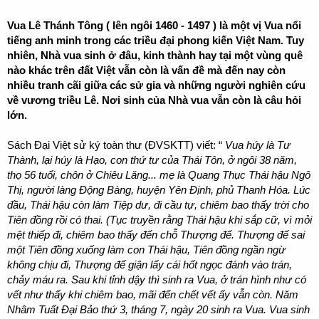
Vua Lê Thánh Tông ( lên ngôi 1460 - 1497 ) là một vị Vua nổi
tiếng anh minh trong các triều đại phong kiến Việt Nam. Tuy
nhiên, Nhà vua sinh ở đâu, kinh thành hay tại một vùng quê
nào khác trên đất Việt vẫn còn là vấn đề mà đến nay còn
nhiều tranh cãi giữa các sử gia và những người nghiên cứu
về vương triều Lê. Nơi sinh của Nhà vua vẫn còn là câu hỏi
lớn.
Sách Đại Việt sử ký toàn thư (ĐVSKTT) viết: “
Vua húy là Tư
Thành, lại húy là Hạo, con thứ tư của Thái Tôn, ở ngôi 38 năm,
thọ 56 tuổi, chôn ở Chiêu Lăng... mẹ là Quang Thục Thái hậu Ngô
Thị, người làng Động Bàng, huyện Yên Định, phủ Thanh Hóa. Lúc
đầu, Thái hậu còn làm Tiệp dư, đi cầu tự, chiêm bao thấy trời cho
Tiên đồng rồi có thai. (Tục truyền rằng Thái hậu khi sắp cữ, vì mỏi
mệt thiếp đi, chiêm bao thấy đến chỗ Thượng đế. Thượng đế sai
một Tiên đồng xuống làm con Thái hậu, Tiên đồng ngần ngừ
không chịu đi, Thượng đế giận lấy cái hốt ngọc đánh vào trán,
chảy máu ra. Sau khi tỉnh dậy thì sinh ra Vua, ở trán hình như có
vết như thấy khi chiêm bao, mãi đến chết vết ấy vẫn còn. Năm
Nhâm Tuất Đại Bảo thứ 3, tháng 7, ngày 20 sinh ra Vua. Vua sinh