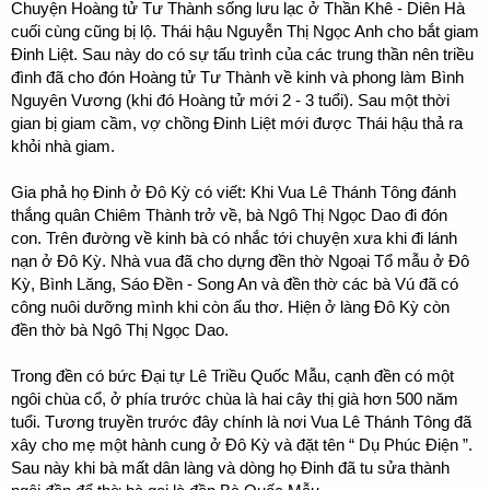
Chuyện Hoàng tử Tư Thành sống lưu lạc ở Thần Khê - Diên Hà
cuối cùng cũng bị lộ. Thái hậu Nguyễn Thị Ngọc Anh cho bắt giam
Đinh Liệt. Sau này do có sự tấu trình của các trung thần nên triều
đình đã cho đón Hoàng tử Tư Thành về kinh và phong làm Bình
Nguyên Vương (khi đó Hoàng tử mới 2 - 3 tuổi). Sau một thời
gian bị giam cầm, vợ chồng Đinh Liệt mới được Thái hậu thả ra
khỏi nhà giam.
Gia phả họ Đinh ở Đô Kỳ có viết: Khi Vua Lê Thánh Tông đánh
thắng quân Chiêm Thành trở về, bà Ngô Thị Ngọc Dao đi đón
con. Trên đường về kinh bà có nhắc tới chuyện xưa khi đi lánh
nạn ở Đô Kỳ. Nhà vua đã cho dựng đền thờ Ngoại Tổ mẫu ở Đô
Kỳ, Bình Lăng, Sáo Đền - Song An và đền thờ các bà Vú đã có
công nuôi dưỡng mình khi còn ấu thơ. Hiện ở làng Đô Kỳ còn
đền thờ bà Ngô Thị Ngọc Dao.
Trong đền có bức Đại tự Lê Triều Quốc Mẫu, cạnh đền có một
ngôi chùa cổ, ở phía trước chùa là hai cây thị già hơn 500 năm
tuổi. Tương truyền trước đây chính là nơi Vua Lê Thánh Tông đã
xây cho mẹ một hành cung ở Đô Kỳ và đặt tên “ Dụ Phúc Điện ”.
Sau này khi bà mất dân làng và dòng họ Đinh đã tu sửa thành