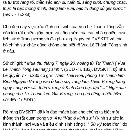
ra tư trời rạng rỡ, thần sắc anh dị, tuấn tú, sáng suốt, chững chạc,
thực là bậc thông minh, đáng làm vua, bậc trí dũng đủ giữ nước
”
(SĐD - Tr.239).
Cho đến nay việc xác định nơi sinh của Vua Lê Thánh Tông vẫn
còn tốn rất nhiều giấy mực và công sức của các nhà nghiên cứu
lịch sử ở Trung ương và địa phương. Ngay cả ĐVSKTT và các
bộ chính sử khác cũng không cho biết rõ Vua Lê Thánh Tông sinh
ở đâu.
Sử chỉ ghi: “
Mùa thu tháng 7, ngày 20, hoàng tử Tư Thành ( Vua
Lê Thánh Tông sau này ) sinh
”. (SĐD -Tr. 183). ĐVSKTT, kỷ nhà
Lê quyển 7 - Tr.239 có ghi “
Năm Thái Hòa, phong Tư Thành làm
Bình Nguyên Vương vào ở kinh sư, vâng làm Thiên Vương hàng
ngày cùng với các thân vương ở Kinh Diên học tập
”...
“
Nghi dân
phong cho Tư Thành làm Gia Vương, cho phủ riêng ở bên hữu
nội điện
” ( SĐD ).
Rõ ràng ĐVSKTT đã kín đáo mách bảo cho chúng ta biết một
thông tin rất quan trọng với 4 từ “
Vào ở kinh sư
” (Kinh sư tức là
kinh thành, nơi vua và triều đình sinh sống ). “
Sử ký toàn thư
” do