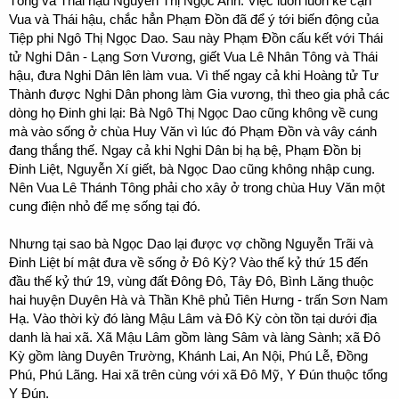
Tông và Thái hậu Nguyễn Thị Ngọc Anh. Việc luôn luôn kề cận
Vua và Thái hậu, chắc hẳn Phạm Đồn đã để ý tới biến động của
Tiệp phi Ngô Thị Ngọc Dao. Sau này Phạm Đồn cấu kết với Thái
tử Nghi Dân - Lạng Sơn Vương, giết Vua Lê Nhân Tông và Thái
hậu, đưa Nghi Dân lên làm vua. Vì thế ngay cả khi Hoàng tử Tư
Thành được Nghi Dân phong làm Gia vương, thì theo gia phả các
dòng họ Đinh ghi lại: Bà Ngô Thị Ngọc Dao cũng không về cung
mà vào sống ở chùa Huy Văn vì lúc đó Phạm Đồn và vây cánh
đang thắng thế. Ngay cả khi Nghi Dân bị hạ bệ, Phạm Đồn bị
Đinh Liệt, Nguyễn Xí giết, bà Ngọc Dao cũng không nhập cung.
Nên Vua Lê Thánh Tông phải cho xây ở trong chùa Huy Văn một
cung điện nhỏ để mẹ sống tại đó.
Nhưng tại sao bà Ngọc Dao lại được vợ chồng Nguyễn Trãi và
Đinh Liệt bí mật đưa về sống ở Đô Kỳ? Vào thế kỷ thứ 15 đến
đầu thế kỷ thứ 19, vùng đất Đông Đô, Tây Đô, Bình Lăng thuộc
hai huyện Duyên Hà và Thần Khê phủ Tiên Hưng - trấn Sơn Nam
Hạ. Vào thời kỳ đó làng Mậu Lâm và Đô Kỳ còn tồn tại dưới địa
danh là hai xã. Xã Mậu Lâm gồm làng Sâm và làng Sành; xã Đô
Kỳ gồm làng Duyên Trường, Khánh Lai, An Nội, Phú Lễ, Đồng
Phú, Phú Lãng. Hai xã trên cùng với xã Đô Mỹ, Y Đún thuộc tổng
Y Đún.