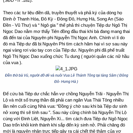
(SĐD -Tr .182).
Theo các tư liệu điền dã, truyền thuyết và phả ký của dòng họ
Đinh ở Thanh Hóa, Đô Kỳ - Đông Đô, Hưng Hà, Song An (Sáo
Đền - Vũ Thư) và “ Ngô gia ” thế phả thì chuyện Tiệp dư Ngô Thị
Ngọc Dao nằm mơ thấy Tiên đồng đầu thai khi bà đang mang thai
đã đến tai của Nguyên phi Nguyễn Thị Ngọc Anh. Chính vì lí do
đó mà Tiệp dư đã bị Nguyên Phi tìm cách hãm hại vì sợ sau này
ngai vàng rơi vào tay con của Tiệp dư. Nguyên phi đã phế truất
Ngô Thị Ngọc Dao xuống chức Tu dung ( người quản các nữ hầu
của vua ).
Đền thờ bà Vú, người đỡ đẻ và nuôi Vua Lê Thánh Tông tại làng Sâm ( Đông
Đô- Hưng Hà )
Để cứu bà Tiệp dư chắc hẳn vợ chồng Nguyễn Trãi - Nguyễn Thị
Lộ và một số trung thần đã phải can ngăn Vua Thái Tông nhiều
lần nên cuối cùng Nhà vua: “Đồng ý chờ sau khi bà Tiệp dư sinh
nở xong thì sẽ tính sau ”. Sau này cũng chính bà Nguyễn Thị Lộ
cùng với Đinh Liệt, Nguyễn Xí... tìm cách đưa Tiệp dư Ngô Ngọc
Dao trốn khỏi kinh thành khi sắp đến kỳ sinh nở. Phải chăng đó
mới là nguyên nhân trực tiếp gây ra cái chết thê thảm của vợ