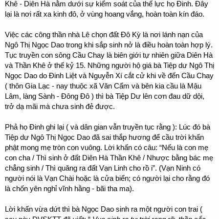
Khê - Diên Hà nằm dưới sự kiểm soát của thế lực họ Đinh. Đây
lại là nơi rất xa kinh đô, ở vùng hoang vắng, hoàn toàn kín đáo.
Việc các công thần nhà Lê chọn đất Đô Kỳ là nơi lánh nạn của
Ngô Thị Ngọc Dao trong khi sắp sinh nở là điều hoàn toàn hợp lý.
Tục truyền con sông Cầu Chay là biên giới tự nhiên giữa Diên Hà
và Thần Khê ở thế kỷ 15. Những người hộ giá bà Tiệp dư Ngô Thị
Ngọc Dao do Đinh Liệt và Nguyễn Xí cắt cử khi về đến Cầu Chay
( thôn Gia Lạc - nay thuộc xã Văn Cẩm và bên kia cầu là Mậu
Lâm, làng Sành - Đông Đô ) thì bà Tiệp Dư lên cơn đau dữ dội,
trở dạ mãi mà chưa sinh đẻ được.
Phả họ Đinh ghi lại ( và dân gian vẫn truyền tục rằng ): Lúc đó bà
Tiệp dư Ngô Thị Ngọc Dao đã sai thắp hương để cầu trời khấn
phật mong mẹ tròn con vuông. Lời khấn có câu: “Nếu là con mẹ
con cha / Thì sinh ở đất Diên Hà Thần Khê / Nhược bằng bác mẹ
chẳng sinh / Thì quăng ra đất Vạn Linh cho rồ i”. (Vạn Ninh có
người nói là Vạn Chài hoặc là cửa biển; có người lại cho rằng đó
là chốn yên nghỉ vĩnh hằng - bãi tha ma).
Lời khấn vừa dứt thì bà Ngọc Dao sinh ra một người con trai (