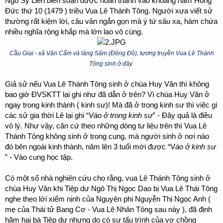
Ngô Sỹ Liên biên soạn được hoàn thành vào khoảng năm Hồng
Đức thứ 10 (1479 ) triều Vua Lê Thánh Tông. Người xưa viết sử
thường rất kiệm lời, câu văn ngắn gọn mà ý tứ sâu xa, hàm chứa
nhiều nghĩa rộng khắp mà lớn lao vô cùng.
Cầu Giai - xã Văn Cẩm và làng Sâm (Đông Đô), tương truyền Vua Lê Thánh
Tông sinh ở đây
Giả sử nếu Vua Lê Thánh Tông sinh ở chùa Huy Văn thì không
bao giờ ĐVSKTT lại ghi như đã dẫn ở trên? Vì chùa Huy Văn ở
ngay trong kinh thành ( kinh sư)! Mà đã ở trong kinh sư thì việc gì
các sử gia thời Lê lại ghi “
Vào ở trong kinh sư
” - Đây quả là điều
vô lý. Như vậy, căn cứ theo những dòng tư liệu trên thì Vua Lê
Thánh Tông không sinh ở trong cung, mà người sinh ở nơi nào
đó bên ngoài kinh thành, năm lên 3 tuổi mới được “V
ào ở kinh sư
” - Vào cung học tập.
Có một số nhà nghiên cứu cho rằng, vua Lê Thánh Tông sinh ở
chùa Huy Văn khi Tiệp dư Ngô Thị Ngọc Dao bị Vua Lê Thái Tông
nghe theo lời xiểm nịnh của Nguyên phi Nguyễn Thị Ngọc Anh (
mẹ của Thái tử Bang Cơ - Vua Lê Nhân Tông sau này ), đã định
hãm hại bà Tiệp dư nhưng do có sự tấu trình của vợ chồng