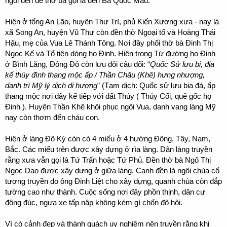
ngôi đền để thờ bà gọi là đền Bà Quốc Mẫu.
Hiện ở tổng An Lão, huyện Thư Trì, phủ Kiến Xương xưa - nay là
xã Song An, huyện Vũ Thư còn đền thờ Ngoại tổ và Hoàng Thái
Hậu, mẹ của Vua Lê Thánh Tông. Nơi đây phối thờ bà Đinh Thị
Ngọc Kế và Tổ tiên dòng họ Đinh. Hiện trong Từ đường họ Đinh
ở Bình Lăng, Đông Đô còn lưu đôi câu đối: “
Quốc Sử lưu bi, địa
kế thúy đình thang mộc ấp / Thần Châu (Khê) hưng nhượng,
danh trì Mỹ lý dịch di hương
” (Tạm dịch: Quốc sử lưu bia đá, ấp
thang mộc nơi đây kế tiếp với đất Thúy ( Thúy Cối, quê gốc họ
Đinh ).
Huyện Thần Khê khôi phục ngôi Vua, danh vang làng Mỹ
nay còn thơm đến cháu con.
Hiện ở làng Đô Kỳ còn có 4 miếu ở 4 hướng Đông, Tây, Nam,
Bắc. Các miếu trên được xây dựng ở rìa làng. Dân làng truyền
rằng xưa vẫn gọi là Tứ Trấn hoặc Tứ Phủ. Đền thờ bà Ngô Thị
Ngọc Dao được xây dựng ở giữa làng. Cạnh đền là ngôi chùa cổ
tương truyền do ông Đinh Liệt cho xây dựng, quanh chùa còn đắp
tường cao như thành. Cuộc sống nơi đây phồn thịnh, dân cư
đông đúc, ngựa xe tấp nập không kém gì chốn đô hội.
Vì có cảnh đẹp và thành quách uy nghiêm nên truyền rằng khi