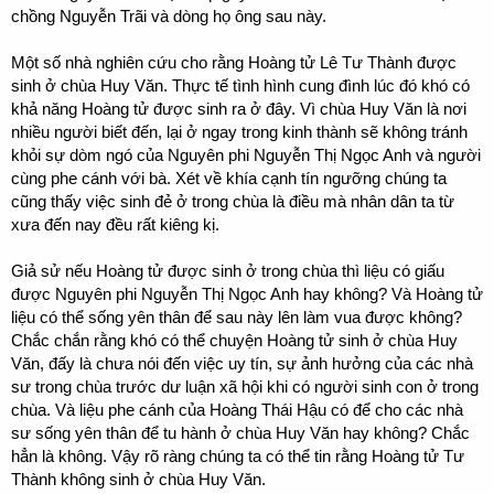
chồng Nguyễn Trãi và dòng họ ông sau này.
Một số nhà nghiên cứu cho rằng Hoàng tử Lê Tư Thành được
sinh ở chùa Huy Văn. Thực tế tình hình cung đình lúc đó khó có
khả năng Hoàng tử được sinh ra ở đây. Vì chùa Huy Văn là nơi
nhiều người biết đến, lại ở ngay trong kinh thành sẽ không tránh
khỏi sự dòm ngó của Nguyên phi Nguyễn Thị Ngọc Anh và người
cùng phe cánh với bà. Xét về khía cạnh tín ngưỡng chúng ta
cũng thấy việc sinh đẻ ở trong chùa là điều mà nhân dân ta từ
xưa đến nay đều rất kiêng kị.
Giả sử nếu Hoàng tử được sinh ở trong chùa thì liệu có giấu
được Nguyên phi Nguyễn Thị Ngọc Anh hay không? Và Hoàng tử
liệu có thể sống yên thân để sau này lên làm vua được không?
Chắc chắn rằng khó có thể chuyện Hoàng tử sinh ở chùa Huy
Văn, đấy là chưa nói đến việc uy tín, sự ảnh hưởng của các nhà
sư trong chùa trước dư luận xã hội khi có người sinh con ở trong
chùa. Và liệu phe cánh của Hoàng Thái Hậu có để cho các nhà
sư sống yên thân để tu hành ở chùa Huy Văn hay không? Chắc
hẳn là không. Vậy rõ ràng chúng ta có thể tin rằng Hoàng tử Tư
Thành không sinh ở chùa Huy Văn.