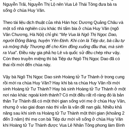
Nguyễn Trãi, Nguyễn Thị Lộ nên Vua Lê Thái Tông đưa bà ra
sống ở chùa Huy Văn.
Theo tài liệu dịch thuật của nhà Hán học Dương Quảng Châu và
một số nhà nghiên cứu khác thì tấm bia ở chùa Huy Văn (ngõ
Văn Chương, Hà Nội) chỉ ghi: “
Mẹ Vua là Ngô Thị Ngọc Dao,
người Động Bàng, huyện Yên Định. Khi còn là Tiệp dư, bà cầu tự
và mộng thấy Thượng đế cho Kim đồng xuống đầu thai, mà sinh
ra Vua
”. Điều này gia phả họ Lê và quốc sử đều chép như vậy.
Còn theo truyền miệng thì bà Tiệp dư Ngô Thị Ngọc Dao đã có
thai rồi mới đến chùa này.
Vậy bà Ngô Thị Ngọc Dao sinh Hoàng tử Tư Thành ở trong cung
rồi mới ra chùa Huy Văn? Hay khi bà ra chùa Huy Văn rồi mới
sinh Hoàng tử Tư Thành? Hay bà sinh Hoàng tử Tư Thành ở một
nơi nào khác ngoài kinh thành? Có một điều rất rõ ràng đó là bản
thân Tư Thành đã có một thời gian sống với mẹ ở chùa Huy Văn,
nhưng ở vào giai đoạn nào thì vẫn là vấn đề nan giải. Nhiều khả
năng sau khi sinh ra Hoàng tử Tư Thành một thời gian (khoảng 2
đến 3 năm) thì mẹ con bà Tiệp dư mới về sống ở chùa Huy Văn
khi Hoàng tử Tư Thành được Vua Lê Nhân Tông phong làm Bình