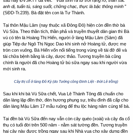
sau này ĐVSKTT đã viết: “
Vua sinh ra tư trời rạng rỡ, thần sắc
anh dị, tuấn tú, sáng suốt, chững chạc, thực là bậc thông minh
”
(SĐD-Tr.239). Bà đặt tên con là Tư Thành.
Tại thôn Mậu Lâm (nay thuộc xã Đông Đô) hiện còn đền thờ bà
Vú Sữa. Theo thần tích, thần phả và truyền thuyết dân gian thì Bà
vú có tên là Hoàng Thị Hiến, người ở làng Mậu Lâm (Sâm) đã
giúp Tiệp dư Ngô Thị Ngọc Dao khi sinh nở Hoàng tử, được mẹ
tròn con vuông. Bà Hiến vốn nổi tiếng trong vùng về tài đỡ đẻ và
tài chữa bệnh bằng lá cây, dược thảo. Tương truyền bà cũng
chính là người đã cho Hoàng tử bú sữa ngay sau khi người vừa
mới sinh ra.
Cây thị cổ ở làng Đô Kỳ (do Tướng công Đinh Liệt - thời Lê trồng)
Sau khi khi bà Vú Sữa chết, Vua Lê Thánh Tông đã chuẩn cho
dân làng lập đền thờ, đèn hương phụng sự, triều đình đã cấp cho
dân làng Mậu Lâm 17 mẫu ruộng để thu lộc hàng năm cúng tế bà.
Tại đền bà Vú Sữa đến nay vẫn còn cây quéo (xoài) và cây đa cổ
thụ có tuổi đời trên 500 năm - nằm sát tường đền. Tương truyền
hai cây này được trồng ngay sau khi Nhà vua cho xây dựng đền