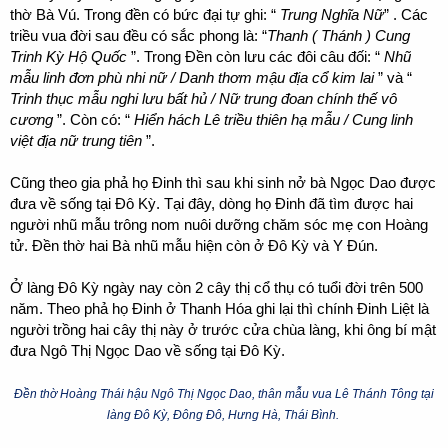
thờ Bà Vú. Trong đền có bức đại tự ghi: “
Trung Nghĩa Nữ
” . Các
triều vua đời sau đều có sắc phong là: “
Thanh ( Thánh ) Cung
Trinh Kỳ Hộ Quốc
”. Trong Đền còn lưu các đôi câu đối: “
Nhũ
mẫu linh đơn phù nhi nữ / Danh thơm mậu địa cổ kim lai
” và “
Trinh thục mẫu nghi lưu bất hủ / Nữ trung đoan chính thế vô
cương
”. Còn có: “
Hiển hách Lê triều thiên hạ mẫu / Cung linh
việt địa nữ trung tiên
”.
Cũng theo gia phả họ Đinh thì sau khi sinh nở bà Ngọc Dao được
đưa về sống tại Đô Kỳ. Tại đây, dòng họ Đinh đã tìm được hai
người nhũ mẫu trông nom nuôi dưỡng chăm sóc mẹ con Hoàng
tử. Đền thờ hai Bà nhũ mẫu hiện còn ở Đô Kỳ và Y Đún.
Ở làng Đô Kỳ ngày nay còn 2 cây thị cổ thụ có tuổi đời trên 500
năm. Theo phả họ Đinh ở Thanh Hóa ghi lại thì chính Đinh Liệt là
người trồng hai cây thị này ở trước cửa chùa làng, khi ông bí mật
đưa Ngô Thị Ngọc Dao về sống tại Đô Kỳ.
Đền thờ Hoàng Thái hậu Ngô Thị Ngọc Dao, thân mẫu vua Lê Thánh Tông tại
làng Đô Kỳ, Đông Đô, Hưng Hà, Thái Bình.