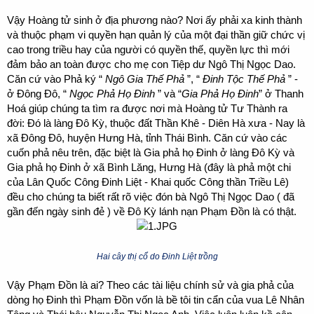
Vậy Hoàng tử sinh ở địa phương nào? Nơi ấy phải xa kinh thành
và thuộc phạm vi quyền hạn quản lý của một đại thần giữ chức vị
cao trong triều hay của người có quyền thế, quyền lực thì mới
đảm bảo an toàn được cho mẹ con Tiệp dư Ngô Thị Ngọc Dao.
Căn cứ vào Phả ký “
Ngô Gia Thế Phả
”, “
Đinh Tộc Thế Phả
” -
ở Đông Đô, “
Ngọc Phả Họ Đinh
” và “
Gia Phả Họ Đinh
” ở Thanh
Hoá giúp chúng ta tìm ra được nơi mà Hoàng tử Tư Thành ra
đời: Đó là làng Đô Kỳ, thuộc đất Thần Khê - Diên Hà xưa - Nay là
xã Đông Đô, huyện Hưng Hà, tỉnh Thái Bình. Căn cứ vào các
cuốn phả nêu trên, đặc biệt là Gia phả họ Đinh ở làng Đô Kỳ và
Gia phả họ Đinh ở xã Bình Lăng, Hưng Hà (đây là phả một chi
của Lân Quốc Công Đinh Liệt - Khai quốc Công thần Triều Lê)
đều cho chúng ta biết rất rõ việc đón bà Ngô Thị Ngọc Dao ( đã
gần đến ngày sinh đẻ ) về Đô Kỳ lánh nạn Phạm Đồn là có thật.
Hai cây thị cổ do Đinh Liệt trồng
Vậy Phạm Đồn là ai? Theo các tài liệu chính sử và gia phả của
dòng họ Đinh thì Phạm Đồn vốn là bề tôi tin cẩn của vua Lê Nhân