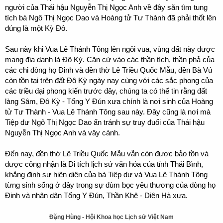
người của Thái hậu Nguyễn Thị Ngọc Anh về đây săn tìm tung
tích bà Ngô Thị Ngọc Dao và Hoàng tử Tư Thành đã phải thốt lên
đúng là một Kỳ Đô.
Sau này khi Vua Lê Thánh Tông lên ngôi vua, vùng đất này được
mang địa danh là Đô Kỳ. Căn cứ vào các thần tích, thần phả của
các chi dòng họ Đinh và đền thờ Lê Triều Quốc Mẫu, đền Bà Vú
còn tồn tại trên đất Đô Kỳ ngày nay cùng với các sắc phong của
các triều đại phong kiến trước đây, chúng ta có thể tin rằng đất
làng Sâm, Đô Kỳ - Tổng Y Đún xưa chính là nơi sinh của Hoàng
tử Tư Thành - Vua Lê Thánh Tông sau này. Đây cũng là nơi mà
Tiệp dư Ngô Thị Ngọc Dao ẩn tránh sự truy đuổi của Thái hậu
Nguyễn Thị Ngọc Anh và vây cánh.
Đến nay, đền thờ Lê Triều Quốc Mẫu vẫn còn được bảo tồn và
được công nhận là Di tích lịch sử văn hóa của tỉnh Thái Bình,
khẳng định sự hiện diện của bà Tiệp dư và Vua Lê Thánh Tông
từng sinh sống ở đây trong sự đùm bọc yêu thương của dòng họ
Đinh và nhân dân Tổng Y Đún, Thần Khê - Diên Hà xưa.
Đặng Hùng - Hội Khoa học Lịch sử Việt Nam