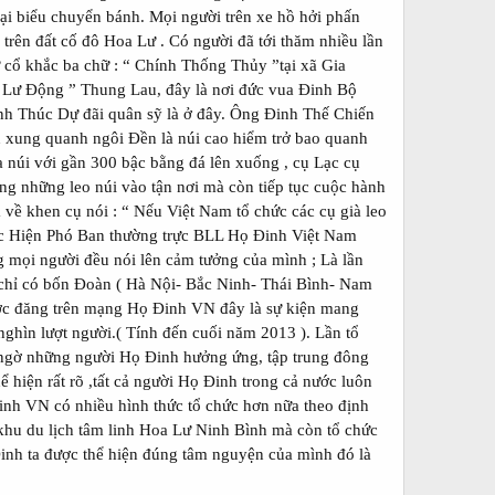
 đại biểu chuyển bánh. Mọi người trên xe hồ hởi phấn
 trên đất cố đô Hoa Lư . Có người đã tới thăm nhiều lần
 cổ khắc ba chữ : “ Chính Thống Thủy ”tại xã Gia
 Lư Động ” Thung Lau, đây là nơi đức vua Đinh Bộ
 Đinh Thúc Dự đãi quân sỹ là ở đây. Ông Đinh Thế Chiến
 xung quanh ngôi Đền là núi cao hiểm trở bao quanh
 núi với gần 300 bậc bằng đá lên xuống , cụ Lạc cụ
ng những leo núi vào tận nơi mà còn tiếp tục cuộc hành
ra về khen cụ nói : “ Nếu Việt Nam tổ chức các cụ già leo
gọc Hiện Phó Ban thường trực BLL Họ Đinh Việt Nam
ng mọi người đều nói lên cảm tưởng của mình ; Là lần
hỉ có bốn Đoàn ( Hà Nội- Bắc Ninh- Thái Bình- Nam
ược đăng trên mạng Họ Đinh VN đây là sự kiện mang
nghìn lượt người.( Tính đến cuối năm 2013 ). Lần tổ
 ngờ những người Họ Đinh hưởng ứng, tập trung đông
 hiện rất rõ ,tất cả người Họ Đinh trong cả nước luôn
inh VN có nhiều hình thức tổ chức hơn nữa theo định
hu du lịch tâm linh Hoa Lư Ninh Bình mà còn tổ chức
inh ta được thể hiện đúng tâm nguyện của mình đó là