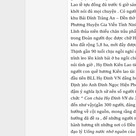
Lao tề tựu đông đủ trước 6 giờ sá
khởi nói đủ mọi chuyện . Có người
khu Bái Đính Tràng An – Đền thờ 
Phương Huyện Gia Viễn Tỉnh Ninh
Lĩnh thủa niên thiếu chăn trâu ph
trong Đoàn người đọc được chữ Há
khu đất rộng 5,8 ha, mới đây đượ
Thịnh gần 90 tuổi chịu ngồi nghỉ
trình leo lên kính bái ở ba ngôi c
núi tính giờ , Họ Đinh Kiên Lao 
người con quê hương Kiên lao tài 
đầu tiên BLL Họ Đinh VN dâng h
Định )do Anh Đinh Ngọc Hiện Phó
đậm ý nghĩa lịch sử nên số người 
chức “
Con cháu Họ Đinh VN du 
đến như vậy(gần 300 người, đáng c
hướng về cội nguồn, mong rằng đâ
hướng đã đề ra , để những người
hành hương tới những nơi có Đền
đạo lý
Uống nước nhớ nguồn
của 