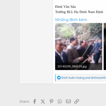
Đinh Văn Sáu
Trưởng BLL Họ Đinh Nam Định
Những đính kèm
20140209_084529.jpg
2.4 MB · Xem: 792
R
Đinh Xuân Hoàng
and
dinhmanhh
e
a
c
t
i
o
Facebook
X (Twitter)
Pinterest
WhatsApp
Email
Link
Share:
n