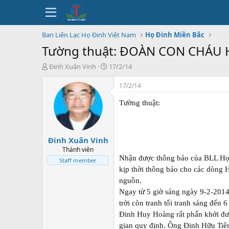
Ban Liên Lạc Họ Đinh Việt Nam
Họ Đinh Miền Bắc
Tường thuật: ĐOÀN CON CHÁU
T
N
Đinh Xuân Vinh
17/2/14
h
g
r
à
17/2/14
e
y
a
b
Tường thuật:
d
ắ
s
t
t
đ
Đinh Xuân Vinh
a
ầ
r
u
Thành viên
t
Nhận được thông báo của BLL Họ 
Staff member
e
kịp thời thông báo cho các dòng 
r
nguồn.
Ngay từ 5 giờ sáng ngày 9-2-2014 
trời còn tranh tối tranh sáng đến
Đinh Huy Hoàng rất phấn khởi đư
gian quy định. Ông Đinh Hữu Tiê