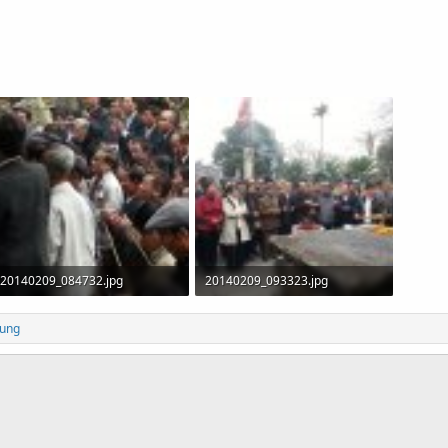
20140209_084732.jpg
20140209_093323.jpg
1.3 MB · Xem: 836
2.9 MB · Xem: 835
ung