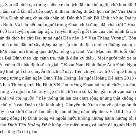
ng. Sau 30 phút tập trung chiếc xe du lịch đã kín chỗ ngồi, chở hơn 30
 tâm sự là lần đầu tiên được đi thăm những di tích lịch sử thờ Vua Đinh
Vua Đinh nhưng chưa đặt chân tới Đền thờ Đinh Bộ Lĩnh có bức Đại tự
 Bình. Và hầu hết mọi người trong Đoàn chưa được đặt chân tới “ Hoa
ất cờ lau luyện quân tập trận. Truyền thuyết giết trâu của chú mình là
n đã dịch ba chữ Đại tự tại ngôi Đền này là “ Vạn Thắng Vương”. Bốn
c nhà nước đầu tư xây dựng nâng cấp khu du lịch mới có đường vào qua
 dưới chân núi không qua được, riêng cụ Đinh Văn Mạc trên 80 tuổi khô
hùa Bái Đính theo kịp cánh trẻ, thật là điều kỳ diệu . Mọi người trên xe 
tiến cử cụ đi nhất định sẽ có giải. ” Đoàn Nam Định được Anh Đinh N
trợ kinh phí cho chuyến đi lịch sử này. Trên chuyến xe trở về quê hươ
ương tưởng niệm ngày Đinh Tiên Hoàng lên ngôi Hoàng Đế năm 2013 c
 ban Thường trực Họ Đinh VN làm trưởng Đoàn tài trợ tổ chức, tin đ
trong và ngoài nước truy cập đã lên tới con số kỷ lục gần một vạn năm 
Xuân về cội nguồn
” này thông tin lan tỏa chưa rộng nhưng thật không
hú ý là các Đoàn tự lo kinh phí) .Chuyến du Xuân tìm về cội nguồn thể
y là sự khởi đầu sẽ làm tiền lệ cho những năm tiếp theo. Và BLL Họ Đ
 mang dòng Họ Đinh trong và ngoài nước không những hành hương tới k
 thờ
Đinh Tiên Hoàng Đế
ở khắp các miền trong cả nước để người Họ Đ
cha ông đã chỉ giáo.