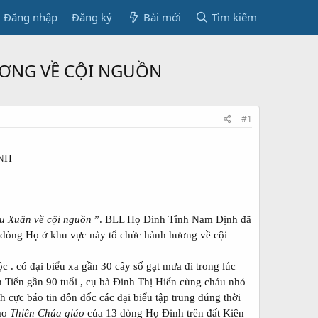
Đăng nhập
Đăng ký
Bài mới
Tìm kiếm
ƯƠNG VỀ CỘI NGUỒN
#1
NH
u Xuân về cội nguồn
”. BLL Họ Đinh Tỉnh Nam Định đã
3 dòng Họ ở khu vực này tổ chức hành hương về cội
 . có đại biểu xa gần 30 cây số gạt mưa đi trong lúc
n Tiến gần 90 tuổi , cụ bà Đinh Thị Hiển cùng cháu nhỏ
ực báo tin đôn đốc các đại biểu tập trung đúng thời
đạo
Thiên Chúa giáo
của 13 dòng Họ Đinh trên đất Kiên