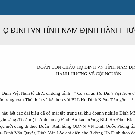
 HỌ ĐINH VN TỈNH NAM ĐỊNH HÀNH H
ĐOÀN CON CHÁU HỌ ĐINH VN TỈNH NAM ĐỊ
HÀNH HƯƠNG VỀ CỘI NGUỒN
Đinh Việt Nam tổ chức chương trình : “
Con cháu Họ Đinh Việt Nam d
Họ trong toàn Tỉnh biết và kết hợp với BLL Họ Đinh Kiên- Tiến gồm 1
hầu hết các đại biểu đã có mặt tập trung tại khu doanh nghiệp Đình Mộc
 6 giờ sáng đã có mặt . Anh em cụ Đinh An Lạc trưởng BLL Họ Đinh Kiê
ợc mời cùng đi theo Đoàn . Anh hùng QĐNN-VN Đinh Quốc Phòng tích c
n- Đinh Văn Quyết, Đinh Văn Lôc đại diện cho 3 dòng Họ Đinh theo 