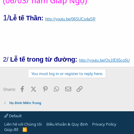
(06/03/ năm Giáp Ngọ)
1/
L
ễ tế Thần:
http://youtu.be/06SUCsdaSR
2/
Lễ tế trong từ đường:
http://youtu.be/Os1fE65co5U
You must log in or register to reply here.
Facebook
X (Twitter)
Pinterest
WhatsApp
Email
Link
Share:
Họ Đinh Miền Trung
Default
Liên hệ với Chúng tôi
Điều khoản & Quy định
Privacy Policy
Giúp đỡ
R
S