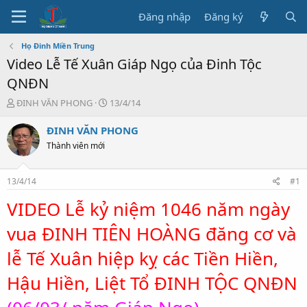
Đăng nhập
Đăng ký
Họ Đinh Miền Trung
Video Lễ Tế Xuân Giáp Ngọ của Đinh Tộc
QNĐN
T
N
ĐINH VĂN PHONG
13/4/14
h
g
r
à
ĐINH VĂN PHONG
e
y
Thành viên mới
a
b
d
ắ
s
t
13/4/14
#1
t
đ
a
ầ
VIDEO Lễ kỷ niệm 1046 năm ngày
r
u
t
vua ĐINH TIÊN HOÀNG đăng cơ và
e
r
lễ Tế Xuân hiệp kỵ các Tiền Hiền,
Hậu Hiền, Liệt Tổ ĐINH TỘC QNĐN