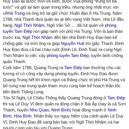
Huy Đạo lại được mời về kinh, được vua phong “trung tín bá
tước” và giữ lại làm quan trong triều, nhưng ông nhất mực xin
về
Hà Trung
và ông trở lại giữ chức Huấn đạo ở Hà Trung. Năm
1788, nhà Thanh đưa quân ào ạt tiến sang Việt Nam, nhà Lê đầu
hàng.
Ngô Thời Nhậm
, Ngô Văn Sở … đã rút quân về
phòng
tuyến Tam Điệp
nơi giáp ranh với phủ Hà Trung. Vốn là bạn thân
trước kia,
Ngô Thời Nhậm
đến tận nhà Đinh Huy Đạo bàn kế
chống giặc và mời ông ra giúp
Nguyễn Huệ
trừ giặc Thanh. Đinh
Huy Đạo đưa cả hai cháu ruột (Đinh Lê, Đinh Toại) ra cùng Ngô
Thời Nhậm lo việc xây
phòng tuyến Tam Điệp
, tuyển binh chống
quân Thanh.
Cuối năm 1788, Quang Trung ra
Tam Điệp
ban thưởng cho các
tướng sĩ có công xây dựng phòng tuyến. Đinh Huy Đạo được
Quang Trung hết lời khen ngợi và thăng chức tri phủ Hà Trung và
bổ sung vào trung quân tham mưu cùng bàn kế hoạch thần tốc
tiến đánh Thăng Long.
Tôn Sĩ Nghị, Lê Chiêu Thống thấy Quang Trung đóng ở
Tam Điệp
thì sai Lê Duy Vĩ đem quân ra đóng chặn ở Bái Ấp (nay là xã Sơn
Thành, huyện
Nho Quan
,
Ninh Bình
) hoạt động mạnh ở
Ninh
Bình
,
Hòa Bình
. Nhận thấy sự nguy hiểm của cánh quân Lê Duy
Vĩ, Đinh Huy Đạo đã sang bàn bạc với Ngô Thời Nhậm và hai
người cùng vào tâu với Quang Trung.