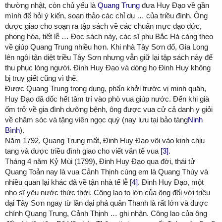
thường nhật, còn chủ yếu là
Quang Trung
đưa Huy Đạo về gần
mình để hỏi ý kiến, soạn thảo các chỉ dụ … của triều đình. Ông
được giao cho soạn ra tập sách về các chuẩn mực đạo đức,
phong hóa, tiết lễ … Đọc sách này, các sĩ phu Bắc Hà càng theo
về giúp Quang Trung nhiều hơn. Khi nhà Tây Sơn đổ, Gia Long
lên ngôi tận diệt triều Tây Sơn nhưng vẫn giữ lại tập sách này để
thu phục lòng người. Đinh Huy Đạo và dòng họ Đinh Huy không
bị truy giết cũng vì thế.
Được Quang Trung trọng dụng, phấn khởi trước vị minh quân,
Huy Đạo đã dốc hết tâm trí vào phò vua giúp nước. Đến khi già
ốm trở về gia đình dưỡng bệnh, ông được vua cử cả danh y giỏi
về chăm sóc và tặng viên ngọc quý (nay lưu tại bảo tàng
Ninh
Bình
).
Năm 1792, Quang Trung mất, Đinh Huy Đạo vội vào kinh chịu
tang và được triều đình giao cho viết văn tế vua
[3]
.
Tháng 4 năm Kỷ Mùi (1799), Đinh Huy Đạo qua đời, thái tử
Quang Toản nay là vua Cảnh Thịnh cùng em là Quang Thùy và
nhiều quan lại khác đã về tận nhà tế lễ
[4]
. Đinh Huy Đạo, một
nho sĩ yêu nước thức thời. Công lao to lớn của ông đối với triều
đại Tây Sơn ngay từ lần đại phá quân Thanh là rất lớn và được
chính Quang Trung, Cảnh Thịnh … ghi nhận. Công lao của ông