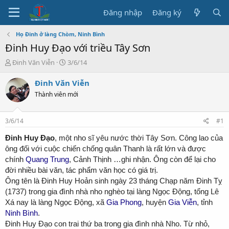
Đăng nhập
Đăng ký
Họ Đinh ở làng Chòm, Ninh Bình
Đinh Huy Đạo với triều Tây Sơn
T
N
Đinh Văn Viễn
3/6/14
h
g
r
à
Đinh Văn Viễn
e
y
Thành viên mới
a
b
d
ắ
s
t
3/6/14
#1
t
đ
a
ầ
Đinh Huy Đạo
, một nho sĩ yêu nước thời Tây Sơn. Công lao của
r
u
ông đối với cuộc chiến chống quân Thanh là rất lớn và được
t
chính
Quang Trung
, Cảnh Thịnh …ghi nhận. Ông còn để lại cho
e
đời nhiều bài văn, tác phẩm văn học có giá trị.
r
Ông tên là Đinh Huy Hoản sinh ngày 23 tháng Chạp năm Đinh Tỵ
(1737) trong gia đình nhà nho nghèo tại làng Ngọc Động, tổng Lê
Xá nay là làng Ngọc Động, xã
Gia Phong
, huyện
Gia Viễn
, tỉnh
Ninh Bình
.
Đinh Huy Đạo con trai thứ ba trong gia đình nhà Nho. Từ nhỏ,