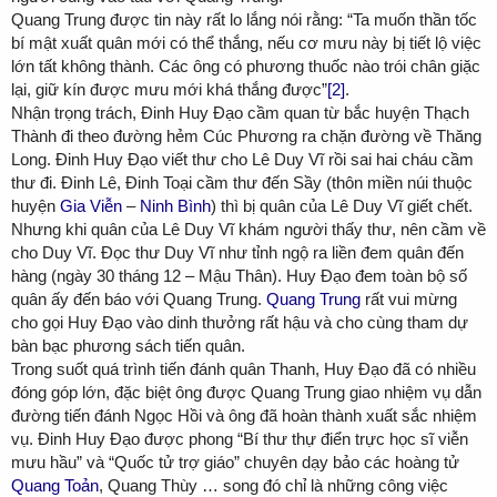
Quang Trung được tin này rất lo lắng nói rằng: “Ta muốn thần tốc
bí mật xuất quân mới có thể thắng, nếu cơ mưu này bị tiết lộ việc
lớn tất không thành. Các ông có phương thuốc nào trói chân giặc
lại, giữ kín được mưu mới khá thắng được”
[2]
.
Nhận trọng trách, Đinh Huy Đạo cầm quan từ bắc huyện Thạch
Thành đi theo đường hẻm Cúc Phương ra chặn đường về Thăng
Long. Đinh Huy Đạo viết thư cho Lê Duy Vĩ rồi sai hai cháu cầm
thư đi. Đinh Lê, Đinh Toại cầm thư đến Sầy (thôn miền núi thuộc
huyện
Gia Viễn
–
Ninh Bình
) thì bị quân của Lê Duy Vĩ giết chết.
Nhưng khi quân của Lê Duy Vĩ khám người thấy thư, nên cầm về
cho Duy Vĩ. Đọc thư Duy Vĩ như tỉnh ngộ ra liền đem quân đến
hàng (ngày 30 tháng 12 – Mậu Thân). Huy Đạo đem toàn bộ số
quân ấy đến báo với Quang Trung.
Quang Trung
rất vui mừng
cho gọi Huy Đạo vào dinh thưởng rất hậu và cho cùng tham dự
bàn bạc phương sách tiến quân.
Trong suốt quá trình tiến đánh quân Thanh, Huy Đạo đã có nhiều
đóng góp lớn, đặc biệt ông được Quang Trung giao nhiệm vụ dẫn
đường tiến đánh Ngọc Hồi và ông đã hoàn thành xuất sắc nhiệm
vụ. Đinh Huy Đạo được phong “Bí thư thự điển trực học sĩ viễn
mưu hầu” và “Quốc tử trợ giáo” chuyên dạy bảo các hoàng tử
Quang Toản
, Quang Thùy … song đó chỉ là những công việc