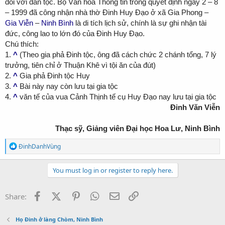
đối với dân tộc. Bộ Văn hóa Thông tin trong quyết định ngày 2 – 8
– 1999 đã công nhận nhà thờ Đinh Huy Đạo ở xã Gia Phong –
Gia Viễn
–
Ninh Bình
là di tích lịch sử, chính là sự ghi nhận tài
đức, công lao to lớn đó của Đinh Huy Đạo.
Chú thích:
1.
^
(Theo gia phả Đinh tộc, ông đã cách chức 2 chánh tổng, 7 lý
trưởng, tiên chỉ ở Thuận Khê vì tội ăn của đút)
2.
^
Gia phả Đinh tộc Huy
3.
^
Bài này nay còn lưu tại gia tộc
4.
^
văn tế của vua Cảnh Thịnh tế cụ Huy Đạo nay lưu tại gia tộc
Đ
inh Văn Viễn
Thạc sỹ, Giảng viên Đại học Hoa Lư, Ninh Bình
R
ĐinhDanhVùng
e
a
c
You must log in or register to reply here.
t
i
o
Facebook
X (Twitter)
Pinterest
WhatsApp
Email
Link
Share:
n
s
:
Họ Đinh ở làng Chòm, Ninh Bình