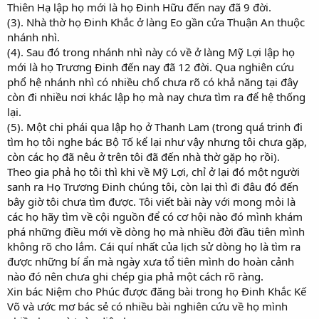
Thiên Hạ lập họ mới là họ Đinh Hữu đến nay đã 9 đời.
(3). Nhà thờ họ Đinh Khắc ở làng Eo gần cửa Thuận An thuộc
nhánh nhì.
(4). Sau đó trong nhánh nhì này có về ở làng Mỹ Lợi lập họ
mới là họ Trương Đinh đến nay đã 12 đời. Qua nghiên cứu
phổ hệ nhánh nhì có nhiều chổ chưa rõ có khả năng tại đây
còn đi nhiều nơi khác lập họ mà nay chưa tìm ra để hệ thống
lại.
(5). Một chi phái qua lập họ ở Thanh Lam (trong quá trinh đi
tìm họ tôi nghe bác Bộ Tố kể lại như vậy nhưng tôi chưa gặp,
còn các họ đã nêu ở trên tôi đã đến nhà thờ gặp họ rồi).
Theo gia phả họ tôi thì khi về Mỹ Lợi, chỉ ở lại đó một người
sanh ra Họ Trương Đinh chúng tôi, còn lại thì đi đâu đó đến
bây giờ tôi chưa tìm được. Tôi viết bài này với mong mỏi là
các họ hãy tìm về cội nguồn để có cơ hội nào đó mình khám
phá những điều mới về dòng họ mà nhiều đời đầu tiên mình
không rõ cho lắm. Cái quí nhất của lịch sử dòng họ là tìm ra
được những bí ẩn mà ngày xưa tổ tiên mình do hoàn cảnh
nào đó nên chưa ghi chép gia phả một cách rõ ràng.
Xin bác Niệm cho Phúc được đăng bài trong họ Đinh Khắc Kế
Võ và ước mơ bác sẻ có nhiều bài nghiên cứu về họ mình