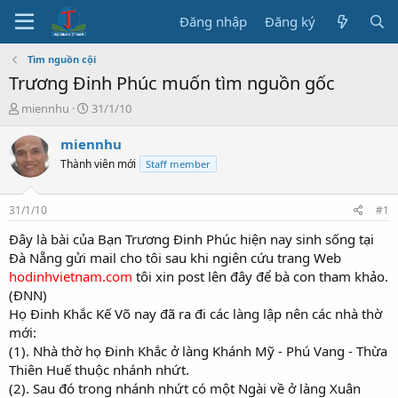
Đăng nhập
Đăng ký
Tìm nguồn cội
Trương Đinh Phúc muốn tìm nguồn gốc
T
N
miennhu
31/1/10
h
g
r
à
miennhu
e
y
Thành viên mới
Staff member
a
b
d
ắ
s
t
31/1/10
#1
t
đ
a
ầ
Đây là bài của Bạn Trương Đinh Phúc hiện nay sinh sống tại
r
u
Đà Nẵng gửi mail cho tôi sau khi ngiên cứu trang Web
t
hodinhvietnam.com
tôi xin post lên đây để bà con tham khảo.
e
(ĐNN)
r
Họ Đinh Khắc Kế Võ nay đã ra đi các làng lập nên các nhà thờ
mới:
(1). Nhà thờ họ Đinh Khắc ở làng Khánh Mỹ - Phú Vang - Thừa
Thiên Huế thuộc nhánh nhứt.
(2). Sau đó trong nhánh nhứt có một Ngài về ở làng Xuân