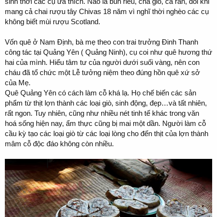
sinh thời các cụ ưa thích. Nào là bún riêu, chả giò, cá rán, đôi khi
mang cả chai rượu tây Chivas 18 năm vì nghĩ thời nghèo các cụ
không biết mùi rượu Scotland.
Vốn quê ở Nam Định, bà mẹ theo con trai trưởng Đinh Thanh
công tác tại Quảng Yên ( Quảng Ninh), cụ coi như quê hương thứ
hai của mình. Hiểu tâm tư của người dưới suối vàng, nên con
cháu đã tổ chức một Lễ tưởng niệm theo đúng hồn quê xứ sở
của Mẹ.
Quê Quảng Yên có cách làm cỗ khá lạ. Họ chế biến các sản
phẩm từ thịt lợn thành các loại giò, sinh động, đẹp…và tất nhiên,
rất ngon. Tuy nhiên, cũng như nhiều nét tinh tế khác trong văn
hoá sống hiện nay, ẩm thực cũng bị mai một dần. Người làm cỗ
cầu kỳ tạo các loại giò từ các loại lòng cho đến thịt của lợn thành
mâm cỗ độc đáo không còn nhiều.