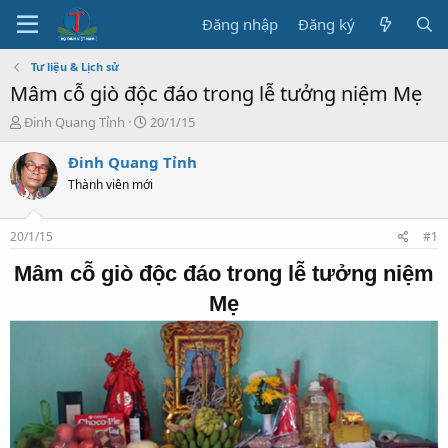
Đăng nhập
Đăng ký
Tư liệu & Lịch sử
Mâm cỗ giò độc đáo trong lễ tưởng niệm Mẹ
T
N
Đinh Quang Tỉnh
20/1/15
h
g
r
à
Đinh Quang Tỉnh
e
y
Thành viên mới
a
b
d
ắ
s
t
20/1/15
#1
t
đ
a
ầ
Mâm cỗ giò độc đáo trong lễ tưởng niệm
r
u
Mẹ
t
e
r