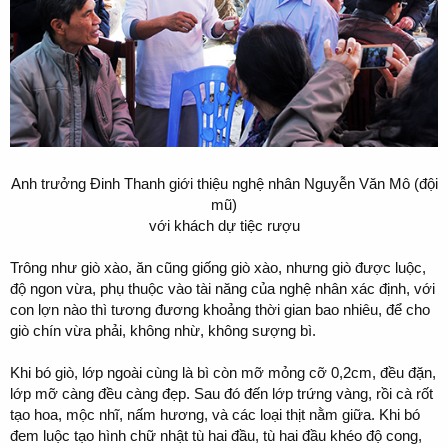
Anh trưởng Đinh Thanh giới thiệu nghệ nhân Nguyễn Văn Mô (đội
mũ)
với khách dự tiệc rượu
Trông như giò xào, ăn cũng giống giò xào, nhưng giò được luộc,
độ ngon vừa, phụ thuộc vào tài năng của nghệ nhân xác định, với
con lợn nào thì tương đương khoảng thời gian bao nhiêu, để cho
giò chín vừa phải, không nhừ, không sượng bì.
Khi bó giò, lớp ngoài cùng là bì còn mỡ mỏng cỡ 0,2cm, đều đặn,
lớp mỡ càng đều càng đẹp. Sau đó đến lớp trứng vàng, rồi cà rốt
tạo hoa, mộc nhĩ, nấm hương, và các loại thịt nằm giữa. Khi bó
đem luộc tạo hình chữ nhật tù hai đầu, tù hai đầu khéo độ cong,