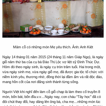
Mâm cỗ có những món Mẹ yêu thích. Ảnh: Anh Kiệt
Ngày 14 tháng 01 năm 2015 (24 tháng 11 năm Giáp Ngọ), là ngày
giỗ năm thứ ba của cụ bà Đào Thị Lộc vợ liệt sỹ Đinh Thúc Dự.
Hôm đó theo ngày sinh, là ngày cụ tròn trăm tuổi. Hai trong một,
vừa ngày sinh mẹ, vừa ngày giỗ mẹ, đã được gia tộc tổ chức với
niềm kính yêu, thương nhớ, đồng thời lại đầm ấm và rất độc đáo,
mang hồn cốt của nơi đấng sinh thành từng sống.
Người Việt khi nghĩ đến làm cỗ giỗ chạp là làm theo cổ truyền 8
món, bốn bát, bốn đĩa.v.v…Ngày nay, con cháu “Tây học” đã có
đôi chút thay đổi, hay dâng lên ông bà, cha mẹ…những món lúc