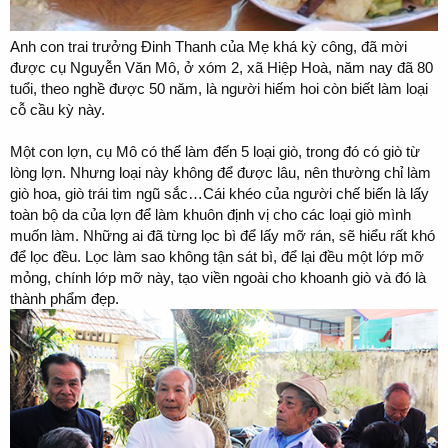
Anh con trai trưởng Đinh Thanh của Mẹ khá kỳ công, đã mời
được cụ Nguyễn Văn Mô, ở xóm 2, xã Hiệp Hoà, năm nay đã 80
tuổi, theo nghề được 50 năm, là người hiếm hoi còn biết làm loại
cỗ cầu kỳ này.
Một con lợn, cụ Mô có thể làm đến 5 loại giò, trong đó có giò từ
lòng lợn. Nhưng loại này không để được lâu, nên thường chỉ làm
giò hoa, giò trái tim ngũ sắc…Cái khéo của người chế biến là lấy
toàn bộ da của lợn để làm khuôn định vị cho các loại giò mình
muốn làm. Những ai đã từng lọc bì để lấy mỡ rán, sẽ hiểu rất khó
để lọc đều. Lọc làm sao không tận sát bì, để lại đều một lớp mỡ
mỏng, chính lớp mỡ này, tạo viền ngoài cho khoanh giò và đó là
thành phẩm đẹp.