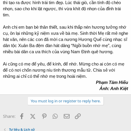
thì tạo ra được hình trái tim đẹp. Lúc thái giò, cần tính độ chéo
nhọn, sao cho khi lật ngược, thì vừa khít độ nhọn của đỉnh trái
tim.
Anh chị em bạn bè thân thiết, sau khi thắp nén hương tưởng nhớ
cụ, ôn lại những kỷ niệm xưa về bà mẹ. Sinh thời Mẹ rất mê nghe
hát văn, nên các con đã mời ca nương Hương Quế cùng nhạc sĩ
dân tộc Xuân Ba đệm đàn hát dâng “Ngồi buồn nhớ mẹ”, cùng
nhiều bài dân ca ưa thích của vùng Nam Định quê hương.
Ai cũng có mẹ để yêu, để kính, để nhớ. Mừng cho ai còn có mẹ
để có nơi chốn nương níu tình thương mẫu tử. Chia sẻ với
những ai chỉ có thể nhớ mẹ trong hoài niệm.
Phạm Tâm Hiếu
Ảnh: Anh Kiệt
You must log in or register to reply here.
Facebook
X (Twitter)
Pinterest
WhatsApp
Email
Link
Share:
Tư liệu & Lịch sử