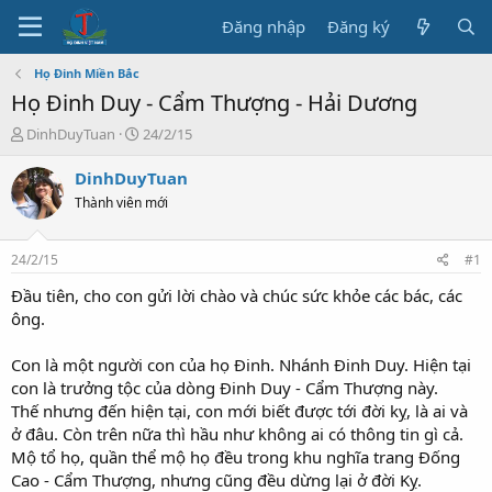
Đăng nhập
Đăng ký
Họ Đinh Miền Bắc
Họ Đinh Duy - Cẩm Thượng - Hải Dương
T
N
DinhDuyTuan
24/2/15
h
g
r
à
DinhDuyTuan
e
y
Thành viên mới
a
b
d
ắ
s
t
24/2/15
#1
t
đ
a
ầ
Đầu tiên, cho con gửi lời chào và chúc sức khỏe các bác, các
r
u
ông.
t
e
Con là một người con của họ Đinh. Nhánh Đinh Duy. Hiện tại
r
con là trưởng tộc của dòng Đinh Duy - Cẩm Thượng này.
Thế nhưng đến hiện tại, con mới biết được tới đời kỵ, là ai và
ở đâu. Còn trên nữa thì hầu như không ai có thông tin gì cả.
Mộ tổ họ, quần thể mộ họ đều trong khu nghĩa trang Đống
Cao - Cẩm Thượng, nhưng cũng đều dừng lại ở đời Kỵ.