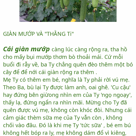
GIÀN MƯỚP VÀ "THẰNG Ti"
Cái giàn mướp
càng lúc càng rộng ra, tha hồ
cho mấy bụi mướp thơm bò thoải mái. Cứ mỗi
buổi đi rẫy về, ba Ty chẳng quên đèo thêm một bó
cây để để nới cái giàn rộng ra thêm .
Mẹ Ty có thêm em bé, nghĩa là Ty phải rời vú mẹ.
Theo Ba, bù lại Ty được làm anh, oai ghê. 'Cu cậu'
hay đứng bên giừong nhìn em của Ty 'ngọ ngoạy',
thấy lạ, đứng ngẩn ra nhìn mãi. Mừng cho Ty đã
quên được vú mẹ, không còn khóc đòi. Nhưng cái
cảm giác thèm sữa mẹ của Ty vẫn còn , không
chối vào đâu. Đó là khi mẹ Ty 'tức sữa' , bé em bú
không hết bóp ra ly, mẹ không dám đổ vì kiêng,