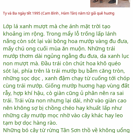
Ty và Ba ngày tết 1995 (Cam Bình , Hàm Tân) năm từ giã quê huơng
Lớp lá xanh mượt mà che ánh mặt trời tạo
khoảng im rộng. Trong mẩy lỗ trống lấp lánh
nắng còn sót lại vài bông hoa mướp vàng đu đưa,
mấy chú ong cuối mùa ăn muộn. Những trái
mướp thơm dài ngủng ngẳng đu đưa, da xanh lục
non mượt mà. Đầu trái còn chút hoa khô quéo
sót lại, phía trên là trái mướp bụ bẫm căng tròn,
những sọc dọc , xanh đậm chạy từ cuống tới chóp
cùng trái mướp. Giống mướp huơng hạp vùng đất
rẫy, hợp khí hậu, cò giàn cũng ủ phân nên ra sai
trái. Trái vừa non nhưng lại dài, nhờ vào giàn cao
nên không sợ bị chồng chéo hay khuất lấp như
những cây mướp mọc nhờ vào cây khác hay leo
tạm bợ dọc hàng rào.
Những bó cây từ rừng Tân Sơn thồ về không uổng