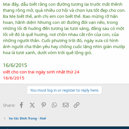
Mai đây, dẫu biết rằng con đường tương lai trước mắt thênh
thang rộng mở, quá nhiều cơ hội và chọn lựa tốt đẹp cho con.
Ba Mẹ biết thế, anh chị em con biết thế. Bao mừng rỡ hân
hoan, hãnh diện! Nhưng con ơi! đường đời vạn nẽo, trong
những lối đi huớng đến tương lai tươi sáng, đằng sau có một
lối về đó là quê huơng, nơi chôn nhau cắt rốn của con, của
những người thân. Cuối phương trời đó, ngày xưa có hình
ảnh người cha thân yêu hay chống cuốc lặng nhìn giàn mướp
hoa lá tươi xanh, dưới vòm trời quê lộng gió.
16/6/2015
viết cho con trai ngày sinh nhật thứ 24
16/6/2015
You must log in or register to reply here.
Facebook
X (Twitter)
Pinterest
WhatsApp
Email
Link
Share:
họ tộc Đinh Trọng - Huế