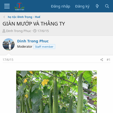
Đăng nhập
Đăng ký
họ tộc Đinh Trọng - Huế
GIÀN MƯỚP VÀ THẰNG TY
T
N
Dinh Trong Phuc
17/6/15
h
g
r
à
Dinh Trong Phuc
e
y
Moderator
Staff member
a
b
d
ắ
s
t
17/6/15
#1
t
đ
a
ầ
r
u
t
e
r