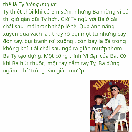
thế là Ty '
uống ừng ực
' .
Ty thiệt thòi khi có em sớm, nhưng Ba mừng vì có
thì giờ gần gũi Ty hơn. Giờ Ty ngủ với Ba ở cái
chái sau, mái tranh thấp lè tè. Qua ánh nắng
xuyên qua vách lá , thấy rõ bụi mọt từ những cây
đòn tay, bụi tranh rơi xuống , còn bay la đà trong
không khí .Cái
chái sau
ngó ra giàn mướp thơm
Ba Ty tạo dựng. Một công trình 'vĩ đại' của Ba. Có
khi Ba hút thuốc, một tay nắm tay Ty, Ba đứng
ngắm, chờ trông vào giàn mướp .