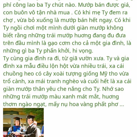
phí công lao ba Ty chút nào. Mướp bán được giá,
con buôn vô tận nhà mua . Có khi mẹ Ty đem ra
chợ , vừa bỏ xuống là mướp bán hết ngay. Có khi
Ty ngồi chơi một mình dưới giàn mướp không
biết rằng những trái mướp huơng đang đu đưa
trên đầu mình là gạo cơm cho cả một gia đình, là
những gì ba Ty phấn khởi, hi vọng.
Ty cùng gia đình ra đi, từ giã vườn xưa. Ty và gia
đình xa mẫu điều lộn hột vừa nhiều trái, xa cái
chuồng heo có cây xoài tượng giống Mỹ tho vừa
trổ cành, xa mái tranh nghèo và cuối hết là xa cái
giàn mướp thân yêu che nắng cho Ty. Nhớ sao
những trái mướp màu xanh mát mắt, huơng
thơm ngào ngạt, mấy nụ hoa vàng phất phơ ...