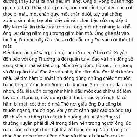
đường.Thấy sự lạ cả nhà đều im lặng. Ông đi vòng quanh ngó
qua một lượt thấy không có ai, ông mới cẩn thận đến gần cót
thóc bí mật, một chân quỳ, một chân duỗi, tay trái chống
xuống sàn nhà, tay phải đẩy cái ván chắn bậu cửa ra, đẩy đi
đẩy lại mấy lần thấy cửa trơn tru, ông mới nhẹ nhàng lại chỗ
ông Dự đang nằm ngủ trong gầm bàn thờ. Ông ghé sát vào
tai ông Dự nói mấy câu rồi sau đó dẫn ông Dự vào cót thóc bí
mật.
Đến tầm sáu giờ sáng, có một người quen ở bên Cát Xuyên
đến báo với ông Thường là đội quân tử vì đạo và lính dõng sẽ
sang khám nhà và bắt ông. Nửa tiếng đồng hồ sau, lính dõng
và đội quân tử vì đạo ập vào nhà, tên cầm đầu đọc lệnh khám
nhà. Để tìm hầm bí mật lính dõng dùng những chiếc " thuốn"
bằng thép đường kính 6mm, dài khoảng 2 m có một đầu mài
nhọn, đầu kia uốn cong như hình dấu móc của chữ U để làm
tay cầm. Dụng cụ này dùng để đi thuốn các vị trí nghi là có
hầm bí mật, cót thóc ở nhà Thờ nơi giấu ông Dự cũng bị
thuốn ngang, thuốn dọc. Với ý thức cảnh giác cao độ ông Dự
đã chuẩn bị chống trả các tình huống khi bị tấn công; vì
thường xuyên phải đi về trong đêm nên trong người ông lúc
nào cũng có một chiếc bật lửa vỏ bằng đồng. Nằm trong cót
thóc ông nghe được tiếng động và tiếng di chuyển cọt kẹt