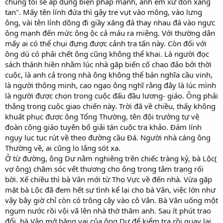
chúng tôi sẽ áp dụng biện pháp mạnh, anh em xử đòn xăng
tan". Mấy tên lính đứa thì gậy tre vụt vào mông, vào lưng
ông, vài tên lính dõng đi giầy xăng đá thay nhau đá vào ngực
ông mạnh đến mức ông ộc cả máu ra miệng. Với thường dân
mấy ai có thể chụi đựng được cảnh tra tấn này. Còn đối với
ông dù có phải chết ông cũng không thể khai. Là người đọc
sách thánh hiền nhằm lúc nhà gặp biến cố chao đảo bởi thời
cuộc, là anh cả trong nhà ông không thể bán nghĩa cầu vinh,
là người thông minh, cao ngạo ông nghĩ rằng đây là lúc mình
là người được chọn trong cuộc đấu đầu lương- giáo. Ông phải
thắng trong cuộc giao chiến này. Trời đã về chiều, thấy không
khuất phục được ông Tổng Thường, tên đội trưởng tự vệ
đoàn công giáo tuyên bố giải tán cuộc tra khảo. Đám lính
ngụy lục tục rút về theo đường cầu Đá. Người nhà cáng ông
Thường về, ai cũng lo lắng sót xa.
Ở từ đường, ông Dự nằm nghiêng trên chiếc tràng kỷ, bà Lộc(
vợ ông) chăm sóc vết thương cho ông trong tâm trạng rối
bời. Xế chiều thì bà Vân mới từ Thọ Vực về đến nhà. Vừa gặp
mặt bà Lộc đã đem hết sự tình kể lại cho bà Vân, việc lớn như
vậy bây giờ chỉ còn có trông cậy vào cô Vân. Bà Vân uống một
ngụm nước rồi vội vã lên nhà thờ thăm anh. Sau ít phút trao
đổi, bà Vân mở băng vai của ông Dự để kiểm tra rồi quay lại