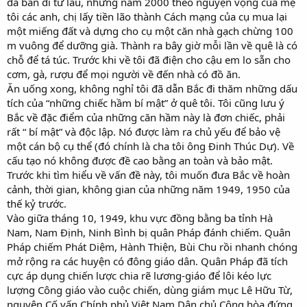
đã bán đi từ lâu, những năm 2000 theo nguyện vọng của mẹ
tôi các anh, chị lấy tiền lão thành Cách mạng của cụ mua lại
một miếng đất và dựng cho cụ một căn nhà gạch chừng 100
m vuông để dưỡng già. Thành ra bây giờ mỗi lần về quê là có
chỗ để tá túc. Trước khi về tôi đã điện cho cậu em lo sẵn cho
cơm, gà, rượu để mọi người về đến nhà có đồ ăn.
Ăn uống xong, không nghỉ tôi đã dẫn Bắc đi thăm những dấu
tích của “những chiếc hầm bí mật” ở quê tôi. Tôi cũng lưu ý
Bắc về đặc điểm của những căn hầm này là đơn chiếc, phải
rất “ bí mật” và độc lập. Nó được làm ra chủ yếu để bảo vệ
một cán bộ cụ thể (đó chính là cha tôi ông Đinh Thúc Dự). Về
cấu tạo nó không được đề cao bằng an toàn và bảo mật.
Trước khi tìm hiểu về vấn đề này, tôi muốn đưa Bắc về hoàn
cảnh, thời gian, không gian của những năm 1949, 1950 của
thế kỷ trước.
Vào giữa tháng 10, 1949, khu vực đồng bằng ba tỉnh Hà
Nam, Nam Định, Ninh Bình bị quân Pháp đánh chiếm. Quân
Pháp chiếm Phát Diệm, Hành Thiện, Bùi Chu rồi nhanh chóng
mở rộng ra các huyện có đông giáo dân. Quân Pháp đã tích
cực áp dụng chiến lược chia rẽ lương-giáo để lôi kéo lực
lượng Công giáo vào cuộc chiến, dùng giám mục Lê Hữu Từ,
nguyên Cố vấn Chính phủ Việt Nam Dân chủ Cộng hòa đứng