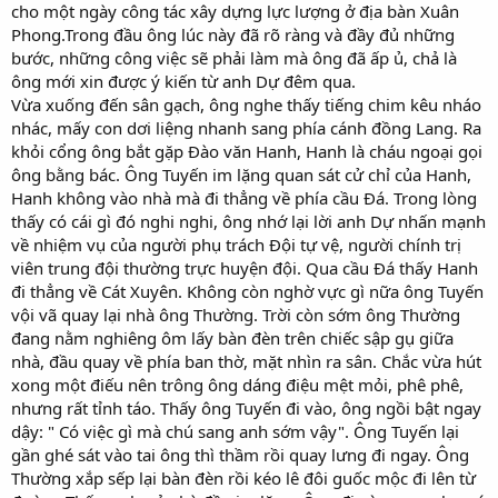
cho một ngày công tác xây dựng lực lượng ở địa bàn Xuân
Phong.Trong đầu ông lúc này đã rõ ràng và đầy đủ những
bước, những công việc sẽ phải làm mà ông đã ấp ủ, chả là
ông mới xin được ý kiến từ anh Dự đêm qua.
Vừa xuống đến sân gạch, ông nghe thấy tiếng chim kêu nháo
nhác, mấy con dơi liệng nhanh sang phía cánh đồng Lang. Ra
khỏi cổng ông bắt gặp Đào văn Hanh, Hanh là cháu ngoại gọi
ông bằng bác. Ông Tuyến im lặng quan sát cử chỉ của Hanh,
Hanh không vào nhà mà đi thẳng về phía cầu Đá. Trong lòng
thấy có cái gì đó nghi nghi, ông nhớ lại lời anh Dự nhấn mạnh
về nhiệm vụ của người phụ trách Đội tự vệ, người chính trị
viên trung đội thường trực huyện đội. Qua cầu Đá thấy Hanh
đi thẳng về Cát Xuyên. Không còn nghờ vực gì nữa ông Tuyến
vội vã quay lại nhà ông Thường. Trời còn sớm ông Thường
đang nằm nghiêng ôm lấy bàn đèn trên chiếc sập gụ giữa
nhà, đầu quay về phía ban thờ, mặt nhìn ra sân. Chắc vừa hút
xong một điếu nên trông ông dáng điệu mệt mỏi, phê phê,
nhưng rất tỉnh táo. Thấy ông Tuyến đi vào, ông ngồi bật ngay
dậy: " Có việc gì mà chú sang anh sớm vậy". Ông Tuyến lại
gần ghé sát vào tai ông thì thầm rồi quay lưng đi ngay. Ông
Thường xắp sếp lại bàn đèn rồi kéo lê đôi guốc mộc đi lên từ