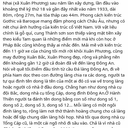
Nhai (xã Xuân Phương) sau năm lần xây dựng, lần đầu vào
khoảng thế kỷ thứ 18 và gần đây nhất vào năm 1933, dài
80m, rộng 27m, hai tòa tháp cao 44m. Phong cách kiến trúc
Gothic và Baroque mang đậm phong cách Châu Âu, nhưng có
nét chụi ảnh hưởng của kiến trúc cổ Việt Nam. Với vật liệu
chính là gỗ quí, cung Thánh sơn son thiếp vàng mặt tiền xây
theo kiểu Tam quan là những điểm mới mà khi còn học ở
Pháp Bắc cũng không thấy ai nhắc đến. Mải mê với kiến trúc
đến 11 giờ xe của chúng tôi mới rời khỏi Xuân Phương, cũng
may đường Xuân Bắc, Xuân Phong đẹp, rộng và phẳng nên
đến khoảng gần 12 giờ cả đoàn đã về đến làng Đông An.
Nói về quê tôi.Điểm đầu tính từ cầu Đá làng Đông An, đi về
phía Nam dọc theo con đường làng chia ra các dong, người ta
tự qui định tên dong là tên của một ai đó có vai vế trong làng
hoặc người có nhà ở đầu dong. Chẳng hạn như dong nhà cụ
đội Bắc, dong nhà cụ tổng Cáp, dong đình Đông An.Ở Hành
Thiện người ta đánh tên dong bằng con số như dong số 1,
dong số 2, dong số 3, dong số 12... Mỗi làng có một ngôi
đình làng to, rộng làm nơi thờ thành hoàng chung cho cả làng
hoặc để tập chung dân làng hội họp. Nhà tôi qua dong nhà cụ
Tổng Cáp cũ, là một cái ngõ nhỏ đi sâu vào. Chả là vì nhà cũ