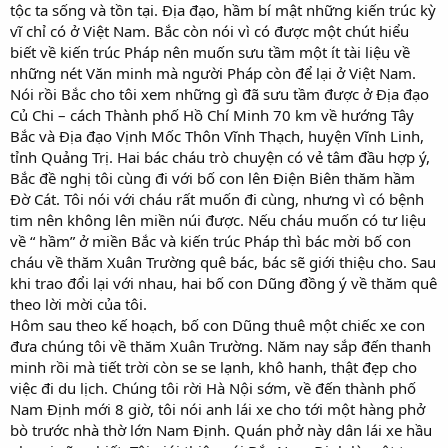
tộc ta sống và tồn tại. Địa đạo, hầm bí mật những kiến trúc kỳ
vĩ chỉ có ở Việt Nam. Bắc còn nói vì có được một chút hiểu
biết về kiến trúc Pháp nên muốn sưu tầm một ít tài liệu về
những nét Văn minh mà người Pháp còn để lại ở Việt Nam.
Nói rồi Bắc cho tôi xem những gì đã sưu tầm được ở Địa đạo
Củ Chi – cách Thành phố Hồ Chí Minh 70 km về hướng Tây
Bắc và Địa đạo Vịnh Mốc Thôn Vĩnh Thạch, huyện Vĩnh Linh,
tỉnh Quảng Trị. Hai bác cháu trò chuyện có vẻ tâm đầu hợp ý,
Bắc đề nghị tôi cùng đi với bố con lên Điện Biên thăm hầm
Đờ Cát. Tôi nói với cháu rất muốn đi cùng, nhưng vì có bệnh
tim nên không lên miền núi được. Nếu cháu muốn có tư liệu
về “ hầm” ở miền Bắc và kiến trúc Pháp thì bác mời bố con
cháu về thăm Xuân Trường quê bác, bác sẽ giới thiệu cho. Sau
khi trao đổi lại với nhau, hai bố con Dũng đồng ý về thăm quê
theo lời mời của tôi.
Hôm sau theo kế hoạch, bố con Dũng thuê một chiếc xe con
đưa chúng tôi về thăm Xuân Trường. Năm nay sắp đến thanh
minh rồi mà tiết trời còn se se lạnh, khô hanh, thật đẹp cho
việc đi du lịch. Chúng tôi rời Hà Nội sớm, về đến thành phố
Nam Định mới 8 giờ, tôi nói anh lái xe cho tới một hàng phở
bò trước nhà thờ lớn Nam Định. Quán phở này dân lái xe hầu