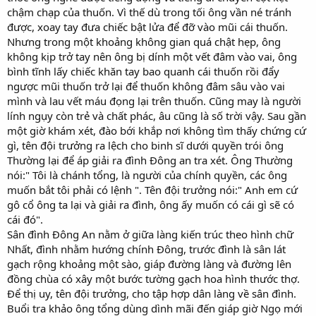
chậm chạp của thuốn. Vì thế dù trong tối ông vần né tránh
được, xoay tay đưa chiếc bật lửa để đỡ vào mũi cái thuốn.
Nhưng trong một khoảng không gian quá chật hẹp, ông
không kịp trở tay nên ông bị dính một vết đâm vào vai, ông
bình tĩnh lấy chiếc khăn tay bao quanh cái thuốn rồi đẩy
ngược mũi thuốn trở lại để thuốn không đâm sâu vào vai
mình và lau vết máu đọng lại trên thuốn. Cũng may là người
lính ngụy còn trẻ và chất phác, âu cũng là số trời vậy. Sau gần
một giờ khám xét, đào bới khắp nơi không tìm thấy chứng cứ
gì, tên đội trưởng ra lệch cho binh sĩ dưới quyền trói ông
Thường lại để áp giải ra đình Đông an tra xét. Ông Thường
nói:" Tôi là chánh tổng, là người của chính quyền, các ông
muốn bắt tôi phải có lệnh ". Tên đội trưởng nói:" Anh em cứ
gô cổ ông ta lại và giải ra đình, ông ấy muốn có cái gì sẽ có
cái đó".
Sân đình Đông An nằm ở giữa làng kiến trúc theo hình chữ
Nhất, đình nhằm hướng chính Đông, trước đình là sân lát
gạch rộng khoảng một sào, giáp đường làng và đường lên
đồng chùa có xây một bước tường gạch hoa hình thước thợ.
Để thị uy, tên đội trưởng, cho tập hợp dân làng về sân đình.
Buổi tra khảo ông tổng dùng dình mãi đến giáp giờ Ngọ mới