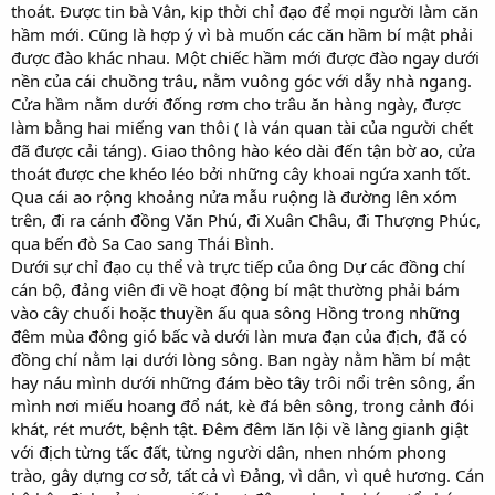
thoát. Được tin bà Vân, kịp thời chỉ đạo để mọi người làm căn
hầm mới. Cũng là hợp ý vì bà muốn các căn hầm bí mật phải
được đào khác nhau. Một chiếc hầm mới được đào ngay dưới
nền của cái chuồng trâu, nằm vuông góc với dẫy nhà ngang.
Cửa hầm nằm dưới đống rơm cho trâu ăn hàng ngày, được
làm bằng hai miếng van thôi ( là ván quan tài của người chết
đã được cải táng). Giao thông hào kéo dài đến tận bờ ao, cửa
thoát được che khéo léo bởi những cây khoai ngứa xanh tốt.
Qua cái ao rộng khoảng nửa mẫu ruộng là đường lên xóm
trên, đi ra cánh đồng Văn Phú, đi Xuân Châu, đi Thượng Phúc,
qua bến đò Sa Cao sang Thái Bình.
Dưới sự chỉ đạo cụ thể và trực tiếp của ông Dự các đồng chí
cán bộ, đảng viên đi về hoạt động bí mật thường phải bám
vào cây chuối hoặc thuyền ấu qua sông Hồng trong những
đêm mùa đông gió bấc và dưới làn mưa đạn của địch, đã có
đồng chí nằm lại dưới lòng sông. Ban ngày nằm hầm bí mật
hay náu mình dưới những đám bèo tây trôi nổi trên sông, ẩn
mình nơi miếu hoang đổ nát, kè đá bên sông, trong cảnh đói
khát, rét mướt, bệnh tật. Đêm đêm lăn lội về làng gianh giật
với địch từng tấc đất, từng người dân, nhen nhóm phong
trào, gây dựng cơ sở, tất cả vì Đảng, vì dân, vì quê hương. Cán