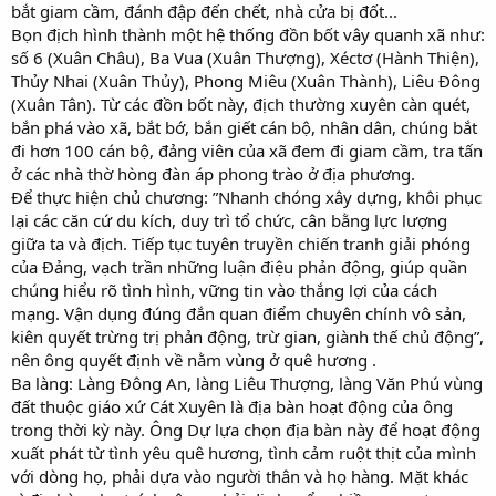
bắt giam cầm, đánh đập đến chết, nhà cửa bị đốt...
Bọn địch hình thành một hệ thống đồn bốt vây quanh xã như:
số 6 (Xuân Châu), Ba Vua (Xuân Thượng), Xéctơ (Hành Thiện),
Thủy Nhai (Xuân Thủy), Phong Miêu (Xuân Thành), Liêu Đông
(Xuân Tân). Từ các đồn bốt này, địch thường xuyên càn quét,
bắn phá vào xã, bắt bớ, bắn giết cán bộ, nhân dân, chúng bắt
đi hơn 100 cán bộ, đảng viên của xã đem đi giam cầm, tra tấn
ở các nhà thờ hòng đàn áp phong trào ở địa phương.
Để thực hiện chủ chương: ”Nhanh chóng xây dựng, khôi phục
lại các căn cứ du kích, duy trì tổ chức, cân bằng lực lượng
giữa ta và địch. Tiếp tục tuyên truyền chiến tranh giải phóng
của Đảng, vạch trần những luận điệu phản động, giúp quần
chúng hiểu rõ tình hình, vững tin vào thắng lợi của cách
mạng. Vận dụng đúng đắn quan điểm chuyên chính vô sản,
kiên quyết trừng trị phản động, trừ gian, giành thế chủ động”,
nên ông quyết định về nằm vùng ở quê hương .
Ba làng: Làng Đông An, làng Liêu Thượng, làng Văn Phú vùng
đất thuộc giáo xứ Cát Xuyên là địa bàn hoạt động của ông
trong thời kỳ này. Ông Dự lựa chọn địa bàn này để hoạt động
xuất phát từ tình yêu quê hương, tình cảm ruột thịt của mình
với dòng họ, phải dựa vào người thân và họ hàng. Mặt khác