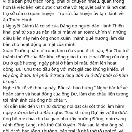
vì địa bàn phụ trách rộng, phải di chuyển nhiều, quan trọng
hơn là việc liên kết được chặt chẽ với Nguyệt Giám là nơi đặt
trụ sở của cơ quan huyện . Trụ sở của huyện ủy tạm lánh về
ấp Thiên Hành
( Nguyệt Giám) là cơ sở của Đảng do người dân Hành Thiện
khai phá từ xa xưa nên rất bí mật và an toàn; Chính vì những
điều kiện này nên ông chọn Xuân Thành quê hương làm địa
bàn cho hoạt động bí mật của mình.
Xuân Trường nằm ở trung tâm của vùng địch hậu, Bùi Chu trở
thành thủ đô của đặc khu công giáo tự trị. Hoạt động của ông
Dự ở quê hương, ngày phải ở hầm bí mật, đêm lên hoạt
động. Bùi Chu treo đầu ông với một giá cao khủng khiếp.
Vì
vậy ông ở đâu thì phải ở trong lòng dân và ở đấy phải có hầm
bí mật.
Nghe tôi kể về thời kỳ này, Bắc rất hào hứng “ Nghe bác kể về
hoàn cảnh và hoạt động của ông Dự, làm cho cháu liên tưởng
tới hình ảnh của ông nội cháu ”.
Tôi dẫn Bắc đến vị trí từ đường nơi đặt cái cót thóc làm hầm
ngày xưa và kể cho Bắc nghe: ”Sau khi ông Dự lấy vợ thì được
ông bố mẹ chia cho ba gian nhà xây hướng Đông, nhìn sang
cánh đồng Lang, nhà thờ Cát Xuyên. Phía sau là nhà ông bà
nội ở với bác Tổng Thường, bên trái là nhà thờ tổ,(nơi tôi và