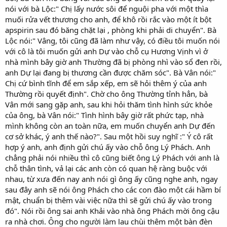
nói với bà Lộc:" Chị lấy nước sôi để nguội pha với một thìa
muối rửa vết thương cho anh, để khô rồi rắc vào một ít bột
apspirin sau đó băng chặt lại , phòng khi phải di chuyển". Bà
Lộc nói:" Vâng, tôi cũng đã làm như vậy, có điều tôi muốn nói
với cô là tôi muốn gửi anh Dự vào chỗ cụ Hương Vịnh vì ở
nhà mình bây giờ anh Thường đã bị phòng nhì vào sổ đen rồi,
anh Dự lại đang bị thương cần được chăm sóc". Bà Vân nói:"
Chị cứ bình tĩnh để em sắp xếp, em sẽ hỏi thêm ý của anh
Thường rồi quyết định". Chờ cho ông Thường tỉnh hẳn, bà
Vân mới sang gặp anh, sau khi hỏi thăm tình hình sức khỏe
của ông, bà Vân nói:" Tình hình bây giờ rất phức tạp, nhà
mình không còn an toàn nữa, em muốn chuyển anh Dự đến
cơ sở khác, ý anh thế nào?". Sau một hồi suy nghĩ :" Ý cô rất
hợp ý anh, anh định gửi chú ấy vào chỗ ông Lý Phách. Anh
chẳng phải nói nhiều thì cô cũng biết ông Lý Phách với anh là
chỗ thân tình, vả lại các anh còn có quan hệ ràng buộc với
nhau, từ xưa đến nay anh nói gì ông ấy cũng nghe anh, ngay
sau đây anh sẽ nói ông Phách cho các con đào một cái hầm bí
mật, chuẩn bị thêm vài việc nữa thì sẽ gửi chú ấy vào trong
đó". Nói rồi ông sai anh Khải vào nhà ông Phách mời ông cậu
ra nhà chơi. Ông cho người làm lau chùi thêm một bàn đèn