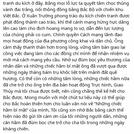
tranh du kích ở đây. Bằng mọi lỗ lực ta quyết tâm chọc thủng
vành đai trắng, nối thông đồng bằng Bắc Bộ với chiến khu
Việt Bắc. Ở Xuân Trường phong trào du kích chiến tranh được
phát động thành cao trào, khí thế cánh mạng hừng hực dâng
lên cao làm cho địch hoang mang lo sợ, dẫn đến lực lượng
của chúng phải co cụm. Chính quyền Cách mạng lãnh đạo
mọi hoạt động của địa phương công khai và dân chủ. Ông
cảm thấy thanh thản hơn trong lòng, vững tâm bàn giao lại
công việc đang làm cho các đồng chí mình để nhận nhiệm vụ
mới mà cách mạng yêu cầu. Nhờ sự đùm bọc yêu thương của
nhân dân và những chiếc hầm bí mật ông đã vượt qua được
những ngày tháng bám trụ khốc liệt trên mảnh đất quê
hương. Có thể còn có những tấm lòng, những chiếc hầm nữa
đã che trở cho ông trên địa bàn hoạt động Trực Ninh, Giao
Thủy mà tôi chua được biết, nên cũng chẳng thể kể hết cho
Bắc được. Mong muốn với một chút tư liệu này có thể giúp
cho Bắc hoàn thiện hơn cho luận văn nói về “Những chiếc
hầm bí mật” của mình, Tôi cũng xin nhờ Bắc bằng cách thể
hiện nào đó gừi lời cám ơn của tôi những người dân, những
căn hầm đã đùm bọc che trở cho cha tôi trong những ngày
kháng chiến.