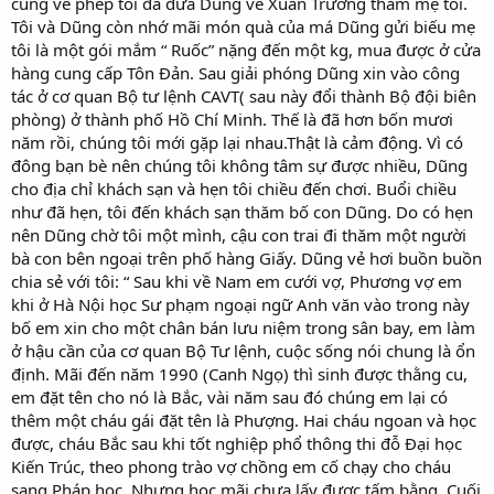
cùng về phép tôi đã đưa Dũng về Xuân Trường thăm mẹ tôi.
Tôi và Dũng còn nhớ mãi món quà của má Dũng gửi biếu mẹ
tôi là một gói mắm “ Ruốc” nặng đến một kg, mua được ở cửa
hàng cung cấp Tôn Đản. Sau giải phóng Dũng xin vào công
tác ở cơ quan Bộ tư lệnh CAVT( sau này đổi thành Bộ đội biên
phòng) ở thành phố Hồ Chí Minh. Thế là đã hơn bốn mươi
năm rồi, chúng tôi mới gặp lại nhau.Thật là cảm động. Vì có
đông bạn bè nên chúng tôi không tâm sự được nhiều, Dũng
cho địa chỉ khách sạn và hẹn tôi chiều đến chơi. Buổi chiều
như đã hẹn, tôi đến khách sạn thăm bố con Dũng. Do có hẹn
nên Dũng chờ tôi một mình, cậu con trai đi thăm một người
bà con bên ngoại trên phố hàng Giấy. Dũng vẻ hơi buồn buồn
chia sẻ với tôi: “ Sau khi về Nam em cưới vợ, Phương vợ em
khi ở Hà Nội học Sư phạm ngoại ngữ Anh văn vào trong này
bố em xin cho một chân bán lưu niệm trong sân bay, em làm
ở hậu cần của cơ quan Bộ Tư lệnh, cuộc sống nói chung là ổn
định. Mãi đến năm 1990 (Canh Ngọ) thì sinh được thằng cu,
em đặt tên cho nó là Bắc, vài năm sau đó chúng em lại có
thêm một cháu gái đặt tên là Phượng. Hai cháu ngoan và học
được, cháu Bắc sau khi tốt nghiệp phổ thông thi đỗ Đại học
Kiến Trúc, theo phong trào vợ chồng em cố chạy cho cháu
sang Pháp học. Nhưng học mãi chưa lấy được tấm bằng. Cuối