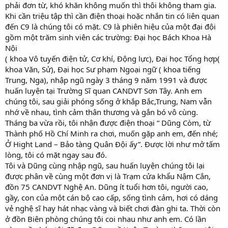
phải đơn từ, khó khăn không muốn thì thôi không tham gia.
Khi cần triệu tập thì cần điện thoại hoặc nhắn tin có liên quan
đến C9 là chúng tôi có mặt. C9 là phiên hiệu của một đại đội
gồm một trăm sinh viên các trường: Đại học Bách Khoa Hà
Nội
( khoa Vô tuyến điện tử, Cơ khí, Động lực), Đại học Tổng hợp(
khoa Văn, Sử), Đại học Sư phạm Ngoại ngữ ( khoa tiếng
Trung, Nga), nhập ngũ ngày 3 tháng 9 năm 1991 và được
huấn luyện tại Trường Sĩ quan CANDVT Sơn Tây. Anh em
chúng tôi, sau giải phóng sống ở khắp Bắc,Trung, Nam vẫn
nhớ về nhau, tình cảm thân thương và gắn bó vô cùng.
Tháng ba vừa rồi, tôi nhận được điện thoại “ Dũng Còm, từ
Thành phố Hồ Chí Minh ra chơi, muốn gặp anh em, đến nhé;
Ở Hight Land – Bảo tàng Quân Đội ấy”. Được lời như mở tấm
lòng, tôi có mặt ngay sau đó.
Tôi và Dũng cùng nhập ngũ, sau huấn luyện chúng tôi lại
được phân về cùng một đơn vị là Trạm cửa khẩu Nậm Cắn,
đồn 75 CANDVT Nghệ An. Dũng ít tuổi hơn tôi, người cao,
gầy, con của một cán bộ cao cấp, sống tình cảm, hơi có dáng
vẻ nghệ sĩ hay hát nhạc vàng và biết chơi đàn ghi ta. Thời còn
ở đồn Biên phòng chúng tôi coi nhau như anh em. Có lần