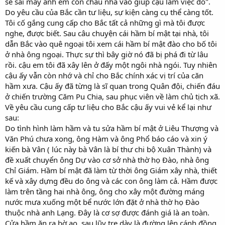
sẽ sai mấy anh em con cháu nhà vào giúp cậu làm việc đó".
Do yêu cầu của Bắc cần tư liệu, sự kiện càng cụ thể càng tốt.
Tôi cố gắng cung cấp cho Bắc tất cả những gì mà tôi được
nghe, được biết. Sau câu chuyện cái hầm bí mật tại nhà, tôi
dẫn Bắc vào quê ngoại tôi xem cái hầm bí mật đào cho bố tôi
ở nhà ông ngoại. Thực sự thì bây giờ nó đã bị phá đi từ lâu
rồi. cậu em tôi đã xây lên ở đấy một ngôi nhà ngói. Tuy nhiên
cậu ấy vẫn còn nhớ và chỉ cho Bắc chính xác vị trí của căn
hầm xưa. Cậu ấy đã từng là sĩ quan trong Quân đội, chiến đáu
ở chiến trường Căm Pu Chia, sau phục viên về làm chủ tịch xã.
Về yêu cầu cung cấp tư liệu cho Bắc cậu ấy vui vẻ kể lại như
sau:
Do tình hình làm hầm và tu sửa hầm bí mật ở Liêu Thượng và
Văn Phú chưa xong, ông Hàm và ông Phổ báo cáo và xin ý
kiến bà Vân ( lúc này bà Vân là bí thư chi bộ Xuân Thành) và
đề xuất chuyển ông Dự vào cơ sở nhà thờ họ Đào, nhà ông
Chỉ Giám. Hầm bí mật đã làm từ thời ông Giám xây nhà, thiết
kế và xây dựng đều do ông và các con ông làm cả. Hầm được
làm trên tầng hai nhà ông, ông cho xây một đường máng
nước mưa xuống một bể nước lớn đặt ở nhà thờ họ Đào
thuộc nhà anh Lạng. Đây là cơ sợ được đánh giá là an toàn.
Cửa hầm ăn ra bờ ao, sau lũy tre dày là đường lên cánh đồng