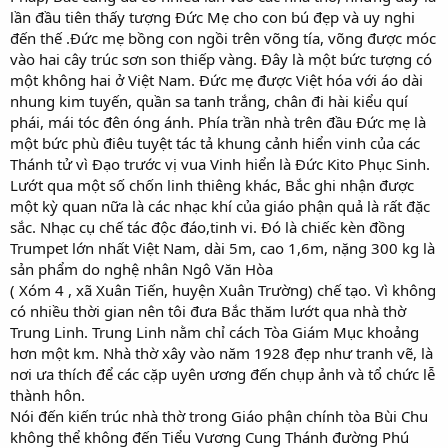
lần đầu tiên thấy tượng Đức Mẹ cho con bú đẹp và uy nghi
đến thế .Đức mẹ bồng con ngồi trên võng tía, võng được móc
vào hai cây trúc sơn son thiếp vàng. Đây là một bức tượng có
một không hai ở Việt Nam. Đức mẹ được Việt hóa với áo dài
nhung kim tuyến, quần sa tanh trắng, chân đi hài kiểu quí
phái, mái tóc đên óng ánh. Phía trần nhà trên đầu Đức mẹ là
một bức phù điêu tuyệt tác tả khung cảnh hiển vinh của các
Thánh tử vì Đạo trước vị vua Vinh hiển là Đức Kito Phục Sinh.
Lướt qua một số chốn linh thiêng khác, Bắc ghi nhận được
một kỳ quan nữa là các nhạc khí của giáo phận quả là rất đặc
sắc. Nhạc cụ chế tác độc đáo,tinh vi. Đó là chiếc kèn đồng
Trumpet lớn nhất Việt Nam, dài 5m, cao 1,6m, nặng 300 kg là
sản phẩm do nghệ nhân Ngô Văn Hòa
( Xóm 4 , xã Xuân Tiến, huyện Xuân Trường) chế tạo. Vì không
có nhiều thời gian nên tôi đưa Bắc thăm lướt qua nhà thờ
Trung Linh. Trung Linh nằm chỉ cách Tòa Giám Mục khoảng
hơn một km. Nhà thờ xây vào năm 1928 đẹp như tranh vẽ, là
nơi ưa thích để các cặp uyên ương đến chụp ảnh và tổ chức lễ
thành hôn.
Nói đến kiến trúc nhà thờ trong Giáo phận chính tòa Bùi Chu
không thể không đến Tiểu Vương Cung Thánh đường Phú