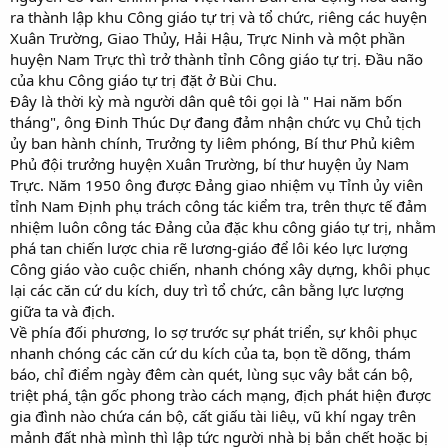
ra thành lập khu Công giáo tự trị và tổ chức, riêng các huyện
Xuân Trường, Giao Thủy, Hải Hậu, Trực Ninh và một phần
huyện Nam Trực thì trở thành tỉnh Công giáo tự trị. Đầu não
của khu Công giáo tự trị đặt ở Bùi Chu.
Đây là thời kỳ mà người dân quê tôi gọi là " Hai năm bốn
tháng", ông Đinh Thúc Dự đang đảm nhận chức vụ Chủ tịch
ủy ban hành chính, Trưởng ty liêm phóng, Bí thư Phủ kiêm
Phủ đội trưởng huyện Xuân Trường, bí thư huyện ủy Nam
Trực. Năm 1950 ông được Đảng giao nhiệm vụ Tỉnh ủy viên
tỉnh Nam Định phụ trách công tác kiểm tra, trên thực tế đảm
nhiệm luôn công tác Đảng của đặc khu công giáo tự trị, nhằm
phá tan chiến lược chia rẽ lương-giáo để lôi kéo lực lượng
Công giáo vào cuộc chiến, nhanh chóng xây dựng, khôi phục
lại các căn cứ du kích, duy trì tổ chức, cân bằng lực lượng
giữa ta và địch.
Về phía đối phương, lo sợ trước sự phát triển, sự khôi phục
nhanh chóng các căn cứ du kích của ta, bọn tề dõng, thám
báo, chỉ điểm ngày đêm càn quét, lùng sục vây bắt cán bộ,
triệt phá¸ tận gốc phong trào cách mạng, địch phát hiện được
gia đình nào chứa cán bộ, cất giấu tài liêụ, vũ khí ngay trên
mảnh đất nhà mình thì lập tức người nhà bị bắn chết hoặc bị