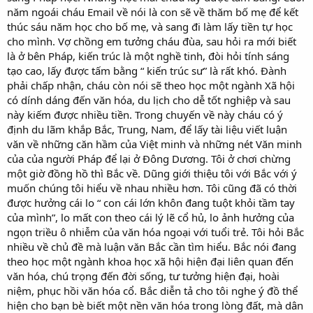
năm ngoái cháu Email về nói là con sẽ về thăm bố mẹ để kết
thúc sáu năm học cho bố mẹ, và sang đi làm lấy tiền tự học
cho mình. Vợ chồng em tưởng cháu đùa, sau hỏi ra mới biết
là ở bên Pháp, kiến trúc là một nghề tinh, đòi hỏi tính sáng
tạo cao, lấy được tấm bằng “ kiến trúc sư” là rất khó. Đành
phải chấp nhận, cháu còn nói sẽ theo học một ngành Xã hội
có dính dáng đến văn hóa, du lịch cho dễ tốt nghiệp và sau
này kiếm được nhiều tiền. Trong chuyến về này cháu có ý
định du lãm khắp Bắc, Trung, Nam, để lấy tài liệu viết luận
văn về những căn hầm của Việt minh và những nét Văn minh
của của người Pháp để lại ở Đông Dương. Tôi ở chơi chừng
một giờ đồng hồ thì Bắc về. Dũng giới thiệu tôi với Bắc với ý
muốn chúng tôi hiểu về nhau nhiều hơn. Tôi cũng đã có thời
được hưởng cái lo “ con cái lớn khôn đang tuột khỏi tầm tay
của mình”, lo mất con theo cái lý lẽ cổ hủ, lo ảnh hưởng của
ngọn triều ô nhiễm của văn hóa ngoại với tuổi trẻ. Tôi hỏi Bắc
nhiều về chủ đề mà luận văn Bắc cần tìm hiểu. Bắc nói đang
theo học một ngành khoa học xã hội hiện đại liên quan đến
văn hóa, chú trọng đến đời sống, tư tưởng hiện đại, hoài
niệm, phục hồi văn hóa cổ. Bắc diễn tả cho tôi nghe ý đồ thể
hiện cho bạn bè biết một nền văn hóa trong lòng đất, mà dân