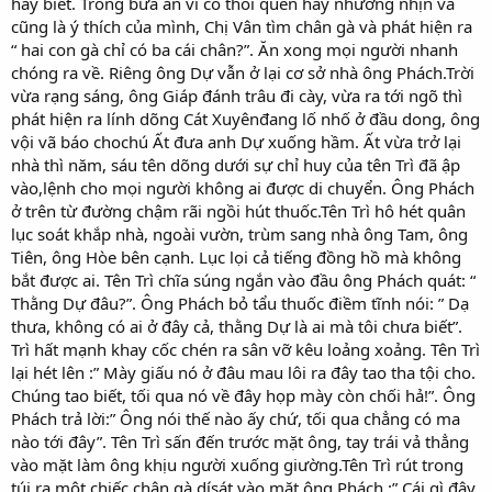
hay biết. Trong bữa ăn vì có thói quen hay nhường nhịn và
cũng là ý thích của mình, Chị Vân tìm chân gà và phát hiện ra
“ hai con gà chỉ có ba cái chân?”. Ăn xong mọi người nhanh
chóng ra về. Riêng ông Dự vẫn ở lại cơ sở nhà ông Phách.Trời
vừa rạng sáng, ông Giáp đánh trâu đi cày, vừa ra tới ngõ thì
phát hiện ra lính dõng Cát Xuyênđang lố nhố ở đầu dong, ông
vội vã báo chochú Ất đưa anh Dự xuống hầm. Ất vừa trở lại
nhà thì năm, sáu tên dõng dưới sự chỉ huy của tên Trì đã ập
vào,lệnh cho mọi người không ai được di chuyển. Ông Phách
ở trên từ đường chậm rãi ngồi hút thuốc.Tên Trì hô hét quân
lục soát khắp nhà, ngoài vườn, trùm sang nhà ông Tam, ông
Tiên, ông Hòe bên cạnh. Lục lọi cả tiếng đồng hồ mà không
bắt được ai. Tên Trì chĩa súng ngắn vào đầu ông Phách quát: “
Thằng Dự đâu?”. Ông Phách bỏ tẩu thuốc điềm tĩnh nói: ” Dạ
thưa, không có ai ở đây cả, thằng Dự là ai mà tôi chưa biết”.
Trì hất mạnh khay cốc chén ra sân vỡ kêu loảng xoảng. Tên Trì
lại hét lên :” Mày giấu nó ở đâu mau lôi ra đây tao tha tội cho.
Chúng tao biết, tối qua nó về đây họp mày còn chối hả!”. Ông
Phách trả lời:” Ông nói thế nào ấy chứ, tối qua chẳng có ma
nào tới đây”. Tên Trì sấn đến trước mặt ông, tay trái vả thẳng
vào mặt làm ông khịu người xuống giường.Tên Trì rút trong
túi ra một chiếc chân gà dísát vào mặt ông Phách :” Cái gì đây