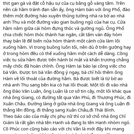
thịt gan gà và đặt cỗ hậu sự của cụ bằng gỗ vàng tâm. Trên
nền cái hầm tránh đạn sẵn ấy, ông Hàm bàn với ông Phổ, đào
thêm một đường hào xuyên thủng tường nhà ra bờ ao nhà
anh Thụ và một đường vào gian buồng ngủ của hai cụ. Cửa
hầm nằm giữa cái hòm đựng thóc và gường ngủ. Ông Phổ
chia chiếc hòm thóc thành hai ngăn, cắt tấm ván đáy hòm
thay bản lề để biến nửa hòm thành một cánh cửa làm lối
xuống hầm. Vì trong buồng luôn tối, nên dù ở trên gường hay
ở trong hòm đều có thể xuống hầm một cách dễ dàng. Công
việc tu sửa hầm được tiến hành bí mật và khẩn trương chẳng
mấy chốc đã hoàn chỉnh. Ông Hàm lại báo lại công việc cho
bà Vân. Được tin bà Vân đồng ý ngay, bà chỉ hỏi thêm ông
Hàm về lối thoát của đường hầm. Bà được biết là từ bờ ao
nhà anh Thụ sang bên kia có hai lối thoát. Một lối đi vào nhà
ông Đào Văn Luân, ông Luận là cơ sở tin cậy, một lối khác qua
nhà ông Giang, có đường tắt qua Văn Phú, đi Thượng Phúc, đi
Xuân Châu. Đường làng ở giữa nhà ông Giang và ông Luận đi
thẳng lên đồng, đi thẳng sang Xuân Châu,đi Thái Bình.
Theo báo cáo của mấy chị phụ nữ thì cơ sở chỗ nhà ông Chỉ
Giám là rất gần nhà tên Hanh và đang bị tên Hanh nhòm ngó.
Cô Phúc con cũng báo cáo với chị Vân là mới đây khi mang