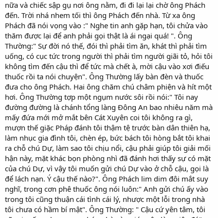
nữa và chiếc sập gụ nơi ông nằm, đi đi lại lại chờ ông Phách
đến. Trời nhá nhem tối thì ông Phách đến nhà. Từ xa ông
Phách đã nói vọng vào :" Nghe tin anh gặp hạn, tôi chửa vào
thăm được lại để anh phải gọi thật là ái ngại quá! ". Ông
Thường:" Sự đời nó thế, đói thì phải tìm ăn, khát thì phải tìm
uống, có cục tức trong người thì phải tìm người giãi tỏ, hỏi tôi
không tìm đến cậu thì để tức mà chết à, mời cậu vào xơi điếu
thuốc rồi ta nói chuyện". Ông Thường lấy bàn đèn và thuốc
đưa cho ông Phách. Hai ông chăm chú châm phiện và hít một
hơi. Ông Thường tợp một ngụm nước sôi rồi nói:" Tôi nay
đường đường là chánh tổng làng Đông An bao nhiêu năm mà
mấy đứa mới mở mắt bên Cát Xuyên coi tôi không ra gì,
mượn thế giặc Pháp đánh tôi thậm tệ trước bàn dân thiên hạ,
làm nhục gia đình tôi, chèn ép, bức bách tôi hòng bắt tôi khai
ra chỗ chú Dự, làm sao tôi chịu nổi, cậu phải giúp tôi giải mối
hận này, mặt khác bọn phòng nhì đã đánh hơi thấy sự có mặt
của chú Dự, vì vậy tôi muốn gửi chú Dự vào ở chỗ cậu, gọi là
để lách nạn. Ý cậu thế nào?". Ông Phách lim dim đôi mắt suy
nghĩ, trong cơn phê thuốc ông nói luôn:" Anh gửi chú ấy vào
trong tôi cũng thuận cái tình cái lý, nhược một lỗi trong nhà
tôi chưa có hầm bí mật". Ông Thường: " Cậu cứ yên tâm, tôi