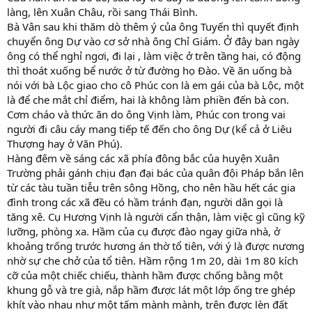
làng, lên Xuân Châu, rồi sang Thái Bình.
Bà Vân sau khi thăm dò thêm ý của ông Tuyến thì quyết định
chuyển ông Dự vào cơ sở nhà ông Chỉ Giám. Ở đây ban ngày
ông có thể nghỉ ngơi, đi lại , làm việc ở trên tầng hai, có động
thì thoát xuống bể nước ở từ đường họ Đào. Về ăn uống bà
nói với bà Lộc giao cho cô Phúc con là em gái của bà Lộc, một
là để che mắt chỉ điểm, hai là không làm phiền đến bà con.
Cơm cháo và thức ăn do ông Vịnh làm, Phúc con trong vai
người đi câu cáy mang tiếp tế đến cho ông Dự (kể cả ở Liêu
Thượng hay ở Văn Phú).
Hàng đêm về sáng các xã phía đông bắc của huyện Xuân
Trường phải gánh chịu đạn đại bác của quân đội Pháp bắn lên
từ các tàu tuần tiễu trên sông Hồng, cho nên hầu hết các gia
đình trong các xã đều có hầm tránh đạn, người dân gọi là
tăng xê. Cụ Hương Vịnh là người cẩn thận, làm việc gì cũng kỹ
lưỡng, phòng xa. Hầm của cụ được đào ngay giữa nhà, ở
khoảng trống trước hương án thờ tổ tiên, với ý là được nương
nhờ sự che chở của tổ tiên. Hầm rộng 1m 20, dài 1m 80 kích
cỡ của một chiếc chiếu, thành hầm được chống bằng một
khung gỗ và tre già, nắp hầm được lát một lớp ống tre ghép
khít vào nhau như một tấm mành mành, trên được lèn đất