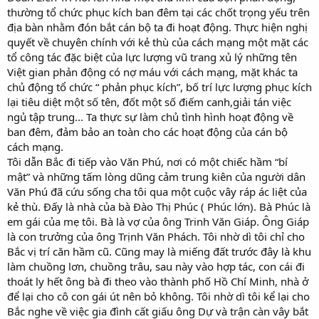
thường tổ chức phục kích ban đêm tại các chốt trọng yếu trên
địa bàn nhằm đón bắt cán bộ ta đi hoạt động. Thực hiện nghị
quyết về chuyên chính với kẻ thù của cách mạng một mặt các
tổ công tác đặc biệt của lực lượng vũ trang xủ lý những tên
Việt gian phản động có nợ máu với cách mạng, mặt khác ta
chủ động tổ chức “ phản phục kích”, bố trí lực lượng phục kích
lại tiêu diệt một số tên, đốt một số điếm canh,giải tán việc
ngủ tập trung... Ta thực sự làm chủ tình hình hoạt động về
ban đêm, đảm bảo an toàn cho các hoạt động của cán bộ
cách mạng.
Tôi dẫn Bắc đi tiếp vào Văn Phú, nơi có một chiếc hầm “bí
mật” và những tấm lòng dũng cảm trung kiên của người dân
Văn Phú đã cứu sống cha tôi qua một cuộc vây ráp ác liệt của
kẻ thù. Đấy là nhà của bà Đào Thị Phúc ( Phúc lớn). Bà Phúc là
em gái của mẹ tôi. Bà là vợ của ông Trinh Văn Giáp. Ông Giáp
là con trưởng của ông Trịnh Văn Phách. Tôi nhờ dì tôi chỉ cho
Bắc vị trí căn hầm cũ. Cũng may là miếng đất trước đây là khu
làm chuồng lơn, chuồng trâu, sau này vào hợp tác, con cái đi
thoát ly hết ông bà đi theo vào thành phố Hồ Chí Minh, nhà ở
để lại cho cô con gái út nên bỏ không. Tôi nhờ dì tôi kể lại cho
Bắc nghe về việc gia đình cất giấu ông Dự và trận càn vây bắt