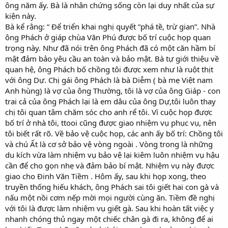
ông năm ấy. Bà là nhân chứng sống còn lại duy nhất của sự
kiện này.
Bà kể rằng: “ Để triển khai nghị quyết “phá tề, trừ gian”. Nhà
ông Phách ở giáp chùa Văn Phú được bố trí cuộc họp quan
trọng này. Như đã nói trên ông Phách đã có một căn hầm bí
mật đảm bảo yêu cầu an toàn và bảo mật. Bà tự giới thiệu về
quan hệ, ông Phách bố chồng tôi được xem như là ruột thịt
với ông Dự. Chị gái ông Phách là bà Diễm ( bà mẹ Việt nam
Anh hùng) là vợ của ông Thường, tôi là vợ của ông Giáp - con
trai cả của ông Phách lại là em dâu của ông Dự,tôi luôn thay
chị tôi quan tâm chăm sóc cho anh rể tôi. Vì cuộc họp được
bố trí ở nhà tôi, ttooi cũng được giao nhiệm vụ phục vụ, nên
tôi biết rất rõ. Về bảo vệ cuộc họp, các anh ấy bố trí: Chồng tôi
và chú Ất là cơ sở bảo vệ vòng ngoài . Vòng trong là những
du kích vừa làm nhiệm vụ bảo vệ lại kiêm luôn nhiệm vụ hậu
cần để cho gọn nhẹ và đảm bảo bí mật. Nhiệm vụ này được
giao cho Đinh Văn Tiềm . Hôm ấy, sau khi họp xong, theo
truyền thống hiếu khách, ông Phách sai tôi giết hai con gà và
nấu một nồi cơm nếp mời mọi người cùng ăn. Tiềm đề nghị
với tôi là được làm nhiệm vụ giết gà. Sau khi hoàn tất việc y
nhanh chóng thủ ngay một chiếc chân gà đi ra, không để ai