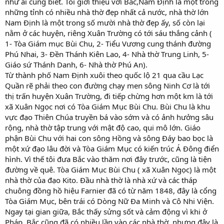
như ai cũng biết. Tôi giới thiệu với Bắc,Nam Định là một trong
những tỉnh có nhiều nhà thờ đẹp nhất cả nước, nhà thờ lớn
Nam Định là một trong số mười nhà thờ đẹp ấy, số còn lại
nằm ở các huyện, riêng Xuân Trường có tới sáu thắng cảnh (
1- Tòa Giám mục Bùi Chu, 2- Tiểu Vương cung thánh đường
Phú Nhai, 3- Đền Thánh Kiên Lao, 4- Nhà thờ Trung Linh, 5-
Giáo sứ Thánh Danh, 6- Nhà thờ Phú An).
Từ thành phố Nam Định xuôi theo quốc lộ 21 qua cầu Lạc
Quần rẽ phải theo con đường chạy men sông Ninh Cơ là tới
thị trấn huyện Xuân Trường, đi tiếp chừng hơn một km là tới
xã Xuân Ngọc nơi có Tòa Giám Mục Bùi Chu. Bùi Chu là khu
vực đạo Thiên Chúa truyền bá vào sớm và có ảnh hưởng sâu
rộng, nhà thờ tập trung với mật độ cao, qui mô lớn. Giáo
phận Bùi Chu với hai con sông Hồng và sông Đáy bao bọc là
một xứ đạo lâu đời và Tòa Giám Mục có kiến trúc Á Đông điển
hình. Vì thế tôi đưa Bắc vào thăm nơi đây trước, cũng là tiện
đường về quê. Tòa Giám Mục Bùi Chu ( xã Xuân Ngọc) là một
nhà thờ của đạo Kito. Đầu nhà thờ là nhà xứ và các tháp
chuông đồng hồ hiệu Farnier đã có từ năm 1848, đây là cổng
Tòa Giám Mục, bên trái có Dòng Nữ Đa Minh và Cô Nhi Viện.
Ngay tại gian giữa, Bắc thấy sửng sốt và cảm động vì khi ở
Pháp, Bắc cũng đã có nhiều lần vào các nhà thờ, nhưng đây là