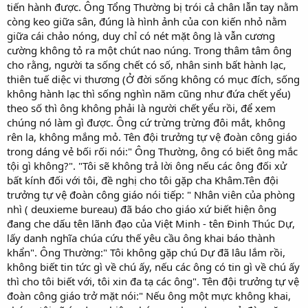
tiến hành được. Ông Tổng Thường bị trói cả chân lẫn tay nằm
còng keo giữa sân, đúng là hình ảnh của con kiến nhỏ nằm
giữa cái chảo nóng, duy chỉ có nét mặt ông là vẫn cương
cường không tỏ ra một chút nao núng. Trong thâm tâm ông
cho rằng, người ta sống chết có số, nhân sinh bất hành lạc,
thiên tuế diệc vi thương (Ở đời sống không có mục đích, sống
không hành lạc thì sống nghìn năm cũng như đứa chết yểu)
theo số thì ông không phải là người chết yểu rồi, để xem
chúng nó làm gì được. Ông cứ trừng trừng đôi mắt, không
rên la, không mắng mỏ. Tên đội trưởng tự vệ đoàn công giáo
trong dáng vẻ bối rối nói:" Ông Thường, ông có biết ông mắc
tội gì không?". "Tôi sẽ không trả lời ông nếu các ông đối xử
bất kính đối với tôi, đề nghị cho tôi gặp cha Khâm.Tên đội
trưởng tự vệ đoàn công giáo nói tiếp: " Nhân viên của phòng
nhì ( deuxieme bureau) đã báo cho giáo xứ biết hiện ông
đang che dấu tên lãnh đạo của Việt Minh - tên Đinh Thúc Dự,
lấy danh nghĩa chúa cứu thế yêu cầu ông khai báo thành
khẩn". Ông Thường:" Tôi không gặp chú Dự đã lâu lắm rồi,
không biết tin tức gì về chú ấy, nếu các ông có tin gì về chú ấy
thì cho tôi biết với, tôi xin đa tạ các ông". Tên đội trưởng tự vệ
đoàn công giáo trở mặt nói:" Nếu ông một mực không khai,