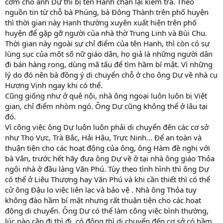
cơm cho anh Dự thì bị tên Hanh chặn lại kiểm tra. Theo
nguồn tin từ chỗ bà Phúng, bà Đông Thành trên phố huyện
thì thời gian này Hanh thường xuyên xuất hiện trên phố
huyện để gặp gỡ người của nhà thờ Trung Linh và Bùi Chu.
Thời gian này ngoài sự chỉ điểm của tên Hanh, thì còn có sự
lùng sục của một số nữ giáo dân, họ giả là những người dân
đi bán hàng rong, dùng mã tấu để tìm hầm bí mật. Vì những
lý do đó nên bà đồng ý di chuyển chỗ ở cho ông Dự về nhà cụ
Hương Vịnh ngay khi có thể.
Cũng giống như ở quê nội, nhà ông ngoại luôn luôn bị Việt
gian, chỉ điểm nhòm ngó. Ông Dự cũng không thể ở lâu tại
đó.
Vì công việc ông Dự luôn luôn phải di chuyển đến các cơ sở
như Thọ Vực, Trà Bắc, Hải Hậu, Trực Ninh... Để an toàn và
thuận tiện cho các hoạt động của ông, ông Hàm đề nghị với
bà Vân, trước hết hãy đưa ông Dự về ở tại nhà ông giáo Thỏa
ngôi nhà ở đầu làng Văn Phú. Tùy theo tình hình thì ông Dự
có thể ở Liêu Thượng hay Văn Phú và khi cần thiết thì có thể
cử ông Đậu lo việc liên lạc và bảo vệ . Nhà ông Thỏa tuy
không đào hầm bí mật nhưng rất thuận tiện cho các hoạt
động di chuyển. Ông Dự có thể làm công việc bình thường,
lúc nào cần đi thì đi, có động thì di chuyển đến cơ sở có hầm