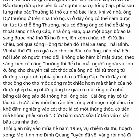
Bắc đang đứng) kề bên là cơ ngươi nhà cụ Tổng Cáp, phía sau
lưng nhà bác Thường là thổ cư nhà bác Hạp. Khi về nhà, ông
Dự thường ở trên nhà thờ họ, vì ở đây ông có thể nắm được
tin tức từ chỗ ông Thường, nếu có động ông có thể dễ dàng
thoát sang nhà cụ Cáp, nhà ông Hạp, qua một đoạn bờ ao là
sang được nhà thờ Tổ họ Đinh, lên xóm chùa, rồi đi Xuân
Châu, bơi qua sông Hồng từ bến đò Thái Sa sang Thái Bình.
Vì nhà thờ đã treo giá cao cho cái đầu của ông, nên nhà bên
nội luôn có người theo dõi, không đào hầm bí mật được, theo
sáng kiến của ông Thường thì để che mắt người ngoài và con
ở, ông cho chuyển cái cót thóc của ông nội tôi từ trong từ
đường ra góc nhà phía gần nhà cụ Tổng Cáp. Dưới đáy cót
thóc ông cho thợ mộc đóng một chiếc hòm mà thành của nó
được ghép bằng những ống tre già, có một ống nứa nhỏ
bằng cái ống sáo để thông hơi, ông bảo" Cái ống này có từ
lâu rồi, trước đây mỗi lần cần tiền, ông vót nhọn một đầu, rồi
khẽ đâm nghiêng vào cót thóc là có một thúng thóc, có tiển
mà không phải xin dì ". Cửa hầm được sửa từ tấm ván chắn
bậu cửa nhà thờ.
Thời gian này vào mùa hè năm 1950, vụ chiêm đã thu hoạch
xong; Mới tinh mơ Đinh Quang Tuyến đã vội vàng rời nhà đi