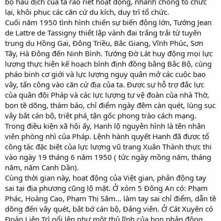
bộ hậu địch của ta rao riết hoạt động, nhanh chóng tổ chức
lại, khôi phục các căn cứ du kích, duy trì tổ chức.
Cuối năm 1950 tình hình chiến sự biến động lớn, Tướng Jean
de Lattre de Tassigny thiết lập vành đai trắng trải từ tuyến
trung du Hồng Gai, Đông Triều, Bắc Giang, Vĩnh Phúc, Sơn
Tây, Hà Đông đến Ninh Bình. Tướng Đờ Lát huy động mọi lực
lượng thực hiện kế hoạch bình định đồng bằng Bắc Bộ, cùng
pháo binh cơ giới và lực lượng ngụy quân mở các cuộc bao
vây, tấn công vào căn cứ địa của ta. Được sự hỗ trợ đắc lực
của quân đội Pháp và các lực lượng tự vệ đoàn của nhà Thờ,
bọn tề dõng, thám báo, chỉ điểm ngày đêm càn quét, lùng sục
vây bắt cán bộ, triệt phá¸ tận gốc phong trào cách mạng.
Trong điều kiện xã hội ấy, Hanh lộ nguyên hình là tên nhân
viên phòng nhì của Pháp. Lệnh hành quyết Hanh đã được tổ
công tác đặc biệt của lực lượng vũ trang Xuân Thành thực thi
vào ngày 19 tháng 6 năm 1950 ( tức ngày mồng năm, tháng
năm, năm Canh Dần).
Cùng thời gian này, hoạt động của Việt gian, phản động tay
sai tại địa phương cũng lộ mặt. Ở xóm 5 Đông An có: Phạm
Phác, Hoàng Cao, Phạm Thị Sâm... làm tay sai chỉ điểm, dẫn tề
dõng đến vây quét, bắt bớ cán bộ, Đảng viên. Ở Cát Xuyên có
Đoàn Liên Trì nổi lên như một thủ lĩnh của bọn phản động,