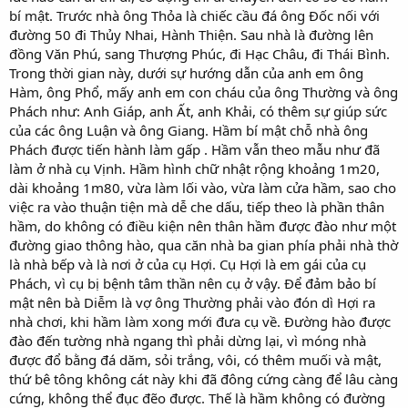
bí mật. Trước nhà ông Thỏa là chiếc cầu đá ông Đốc nối với
đường 50 đi Thủy Nhai, Hành Thiện. Sau nhà là đường lên
đồng Văn Phú, sang Thượng Phúc, đi Hạc Châu, đi Thái Bình.
Trong thời gian này, dưới sự hướng dẫn của anh em ông
Hàm, ông Phổ, mấy anh em con cháu của ông Thường và ông
Phách như: Anh Giáp, anh Ất, anh Khải, có thêm sự giúp sức
của các ông Luận và ông Giang. Hầm bí mật chỗ nhà ông
Phách được tiến hành làm gấp . Hầm vẫn theo mẫu như đã
làm ở nhà cụ Vịnh. Hầm hình chữ nhật rộng khoảng 1m20,
dài khoảng 1m80, vừa làm lối vào, vừa làm cửa hầm, sao cho
việc ra vào thuận tiện mà dễ che dấu, tiếp theo là phần thân
hầm, do không có điều kiện nên thân hầm được đào như một
đường giao thông hào, qua căn nhà ba gian phía phải nhà thờ
là nhà bếp và là nơi ở của cụ Hợi. Cụ Hợi là em gái của cụ
Phách, vì cụ bị bệnh tâm thần nên cụ ở vậy. Để đảm bảo bí
mật nên bà Diễm là vợ ông Thường phải vào đón dì Hợi ra
nhà chơi, khi hầm làm xong mới đưa cụ về. Đường hào được
đào đến tường nhà ngang thì phải dừng lại, vì móng nhà
được đổ bằng đá dăm, sỏi trắng, vôi, có thêm muối và mật,
thứ bê tông không cát này khi đã đông cứng càng để lâu càng
cứng, không thể đục đẽo được. Thế là hầm không có đường