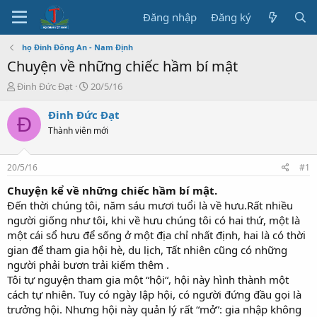
Đăng nhập
Đăng ký
họ Đinh Đông An - Nam Định
Chuyện về những chiếc hầm bí mật
T
N
Đinh Đức Đạt
20/5/16
h
g
r
à
Đinh Đức Đạt
Đ
e
y
Thành viên mới
a
b
d
ắ
s
t
20/5/16
#1
t
đ
a
ầ
Chuyện kể về những chiếc hầm bí mật.
r
u
Đến thời chúng tôi, năm sáu mươi tuổi là về hưu.Rất nhiều
t
người giống như tôi, khi về hưu chúng tôi có hai thứ, một là
e
một cái sổ hưu để sống ở một địa chỉ nhất định, hai là có thời
r
gian để tham gia hội hè, du lịch, Tất nhiên cũng có những
người phải bươn trải kiếm thêm .
Tôi tự nguyện tham gia một “hội“, hội này hình thành một
cách tự nhiên. Tuy có ngày lập hội, có người đứng đầu gọi là
trưởng hội. Nhưng hội này quản lý rất “mở”: gia nhập không