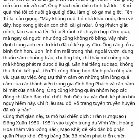
mà còn chối với cãi”. Ông Phách vẫn điêm tĩnh trả lời : ” Khổ
quá nhà tôi có nuôi gà qué gì đâu, làm gì có gà mà giết”. Tên
Trì lại dằn giọng: ”Mày không nuôi thì nhà khác nuôi, đem về
đây, họp xong giết ăn còn chối cãi gì nữa”. Ông Phách giật
mình, làm sao mà tên Trì biết rành rẽ chuyện họp đêm qua,
mà ngay cả người như ông cũng không rõ bằng. Vậy nhất
định trong anh em du kích đã có kẻ quay đầu. Ông càng tỏ ra
bình tĩnh hơn. Bọn lính tìm mãi trong nhà, ngoài vườn, dùng
thuốn săm chuồng trâu, chuồng lợn, chỉ thấy mùi nồng nặc
mà không phát ra đươc điều gì. Gần hai tiếng sục sạo, không
thu đươc kết quả , tên Trì cùng đồng bọn đành phải rút quân
về. Qua sự việc, ông Dự thầm cám ơn những tấm lòng quả
cảm của các thành viên trong gia đình ông Phách và căn hầm
bí mật của nhà ông. Ông cũng không quên nhóm họp các
đồng chí lãnh đạo chủ chốt lệnh điều tra xác định kẻ phản bội
nguy hiểm này. Chỉ ít lâu sau đội võ trang tuyên truyền huyện
đã xử lý hắn” .
Cũng thời gian này, ta mở hai chiến dịch : Trần HưngĐạo (
Đông Xuân 1950- 1951) vào tuyến trung du Vĩnh Yên, Hoàng
Hoa Thám vào Đông Bắc ( Mạo Khê) để kéo dãn bộ phận
quân Pháp khỏi đồng bằng Bắc Bộ nhằm phát triển chiến