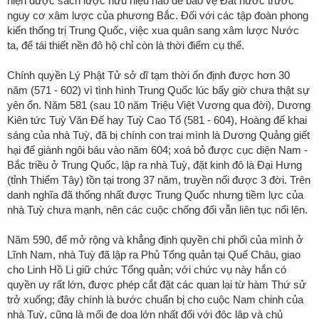
hiện được sách lược hữu hiệu nào để bảo vệ Đất nước trước
nguy cơ xâm lược của phương Bắc. Đối với các tập đoàn phong
kiến thống trị Trung Quốc, việc xua quân sang xâm lược Nước
ta, để tái thiết nền đô hộ chỉ còn là thời điểm cụ thể.
Chính quyền Lý Phật Tử sở dĩ tạm thời ổn định được hơn 30
năm (571 - 602) vì tình hình Trung Quốc lúc bấy giờ chưa thật sự
yên ổn. Năm 581 (sau 10 năm Triệu Việt Vương qua đời), Dương
Kiên tức Tuỳ Văn Đế hay Tuỳ Cao Tổ (581 - 604), Hoàng đế khai
sáng của nhà Tuỳ, đã bị chính con trai mình là Dương Quảng giết
hại để giành ngôi báu vào năm 604; xoá bỏ được cục diện Nam -
Bắc triều ở Trung Quốc, lập ra nhà Tuỳ, đặt kinh đô là Đại Hưng
(tỉnh Thiểm Tây) tồn tại trong 37 năm, truyền nối được 3 đời. Trên
danh nghĩa đã thống nhất được Trung Quốc nhưng tiềm lực của
nhà Tuỳ chưa mạnh, nên các cuộc chống đối vẫn liên tục nổi lên.
Năm 590, để mở rộng và khẳng định quyền chi phối của mình ở
Lĩnh Nam, nhà Tuỳ đã lập ra Phủ Tổng quản tại Quế Châu, giao
cho Linh Hồ Li giữ chức Tổng quản; với chức vụ này hắn có
quyền uy rất lớn, được phép cắt đặt các quan lại từ hàm Thứ sử
trở xuống; đây chính là bước chuẩn bị cho cuộc Nam chinh của
nhà Tuỳ, cũng là mối đe doạ lớn nhất đối với độc lập và chủ