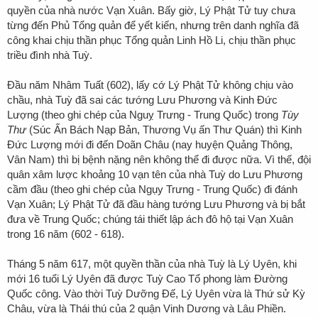
quyền của nhà nước Vạn Xuân. Bấy giờ, Lý Phật Tử tuy chưa
từng đến Phủ Tổng quản để yết kiến, nhưng trên danh nghĩa đã
công khai chịu thần phục Tổng quản Linh Hồ Li, chịu thần phục
triều đình nhà Tuỳ.
Đầu năm Nhâm Tuất (602), lấy cớ Lý Phật Tử không chịu vào
chầu, nhà Tuỳ đã sai các tướng Lưu Phương và Kinh Đức
Lượng (theo ghi chép của Nguỵ Trưng - Trung Quốc) trong
Tùy
Thư
(Súc Ấn Bách Nạp Bản, Thương Vụ ấn Thư Quán) thì Kinh
Đức Lượng mới đi đến Doãn Châu (nay huyện Quảng Thông,
Vân Nam) thì bị bệnh nặng nên không thể đi được nữa. Vì thế, đội
quân xâm lược khoảng 10 vạn tên của nhà Tuỳ do Lưu Phương
cầm đầu (theo ghi chép của Ngụy Trưng - Trung Quốc) đi đánh
Vạn Xuân; Lý Phật Tử đã đầu hàng tướng Lưu Phương và bị bắt
đưa về Trung Quốc; chúng tái thiết lập ách đô hộ tại Vạn Xuân
trong 16 năm (602 - 618).
Tháng 5 năm 617, một quyền thần của nhà Tuỳ là Lý Uyên, khi
mới 16 tuổi Lý Uyên đã được Tuỳ Cao Tổ phong làm Đường
Quốc công. Vào thời Tuỳ Dưỡng Đế, Lý Uyên vừa là Thứ sử Kỳ
Châu, vừa là Thái thú của 2 quận Vinh Dương và Lâu Phiền.