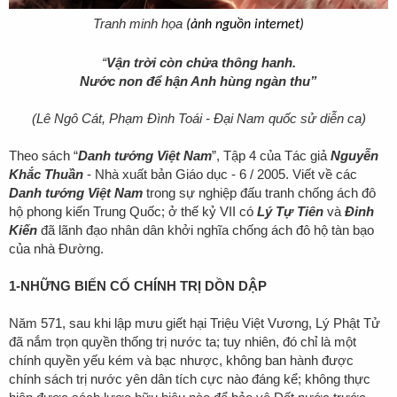
Tranh minh họa
(ảnh nguồn internet)
“
Vận trời còn chửa thông hanh.
Nước non để hận Anh hùng ngàn thu”
(Lê Ngô Cát, Phạm Đình Toái - Đại Nam quốc sử diễn ca)
Theo sách “
Danh tướng Việt Nam
”, Tập 4 của Tác giả
Nguyễn
Khắc Thuần
- Nhà xuất bản Giáo dục - 6 / 2005. Viết về các
Danh tướng Việt Nam
trong sự nghiệp đấu tranh chống ách đô
hộ phong kiến Trung Quốc; ở thế kỷ VII có
Lý Tự Tiên
và
Đinh
Kiến
đã lãnh đạo nhân dân khởi nghĩa chống ách đô hộ tàn bạo
của nhà Đường.
1-
NHỮNG BIẾN CỐ CHÍNH TRỊ DỒN DẬP
Năm 571, sau khi lập mưu giết hại Triệu Việt Vương, Lý Phật Tử
đã nắm trọn quyền thống trị nước ta; tuy nhiên, đó chỉ là một
chính quyền yếu kém và bạc nhược, không ban hành được
chính sách trị nước yên dân tích cực nào đáng kể; không thực