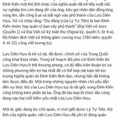
Đinh Kiến một thủ lĩnh khác của nghĩa quân đã kế tiếp xuất sắc
sự nghiệp lớn còn dang dở của ông, kêu gọi nhân dân đồng lòng
vùng lên, tấn công ồ ạt và bất ngờ vào phủ thành của Lưu Diên
Hựu. Sử cũ chép rằng: “Dư đảng (của Lý Tự Tiên) là bọn Đinh
Kiến nhóm họp quân sĩ bao vây phủ thành” (
Đại Việt sử lược
(Quyển 1) và
Đại Việt sử ký toàn thư
(Ngoại kỷ, quyển 5, tờ 4-a).
Bộ
Khâm định Việt sử thông giám cương mục
(Tiền biên, quyển
4, tờ 21) cũng viết tương tự).
Lưu Diên Hựu là kẻ có tài, đã được chính sử của Trung Quốc
công khai thừa nhận. Trong kế hoạch đối phó với Đinh Kiến thì
Lưu Diên Hựu ở thế thượng phong, có đủ điều kiện thuận lợi và
những phương tiện lợi hại nhất để có thể bóp nát toàn bộ lực
lượng Nghĩa quân do Đinh Kiến lãnh đạo, nhưng hắn đã không
làm được điều đó. Một trong những nguyên nhân chủ yếu dẫn
đến sự thúc thủ của Lưu Diên Hựu tuy là rất giỏi, song Đinh Kiến
cũng không kém phần tài ba. Ông đã táo bạo tổ chức tấn công
đúng vào hai chỗ hiểm yếu nhất của Lưu Diên Hựu.
Một là, giặc đang lúc chủ quan, vì mới giết được Lý Tự Tiên, thủ
lĩnh của nghĩa quân, nên Lưu Diên Hựu đã yên trí đóng quân