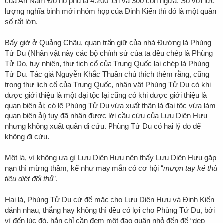
của An Nam Đô hộ phủ là 4.200 tên và 300 con ngựa. So với lực
lượng nghĩa binh mới nhóm họp của Đinh Kiến thì đó là một quân
số rất lớn.
Bấy giờ ở Quảng Châu, quan trấn giữ của nhà Đường là Phùng
Tử Du (Nhân vật này các bộ chính sử của ta đều chép là Phùng
Tử Do, tuy nhiên, thư tịch cổ của Trung Quốc lại chép là Phùng
Tử Du. Tác giả Nguyễn Khắc Thuần chú thích thêm rằng, cũng
trong thư lịch cổ của Trung Quốc, nhân vật Phùng Tử Du có khi
được giới thiệu là một
đại tộc
lại cũng có khi được giới thiệu là
quan biên ải; có lẽ Phùng Tử Du vừa xuất thân là đại tộc vừa làm
quan biên ải) tuy đã nhận được lời cầu cứu của Lưu Diên Hựu
nhưng không xuất quân đi cứu. Phùng Tử Du có hai lý do để
không đi cứu.
Một là, vì không ưa gì Lưu Diên Hựu nên thấy Lưu Diên Hựu gặp
nạn thì mừng thầm, kể như may mắn có cơ hội “
mượn tay kẻ thù
tiêu diệt đối thủ
”.
Hai là, Phùng Tử Du cứ để mặc cho Lưu Diên Hựu và Đinh Kiến
đánh nhau, thắng hay không thì đều có lợi cho Phùng Tử Du, bởi
vì đến lúc đó, hắn chỉ cần đem một đạo quân nhỏ đến để “dẹp