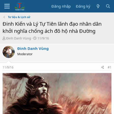
Đăng nhập
Đăng ký
Tư liệu & Lịch sử
Đinh Kiến và Lý Tự Tiên lãnh đạo nhân dân
khởi nghĩa chống ách đô hộ nhà Đường
T
N
Đinh Danh Vùng
11/9/16
h
g
r
à
Đinh Danh Vùng
e
y
Moderator
a
b
d
ắ
s
t
11/9/16
#1
t
đ
a
ầ
r
u
t
e
r