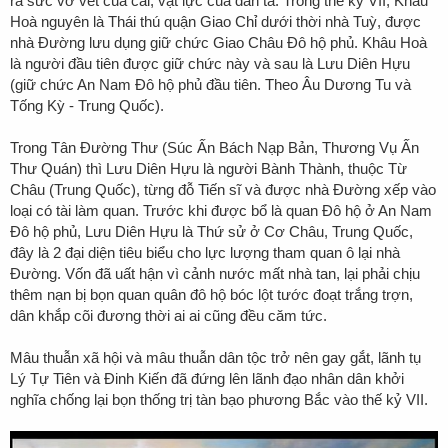
ra sức vơ vét của cải, vật lực của dân ta. Trong thế kỷ VII, Khâu
Hoà nguyên là Thái thú quận Giao Chỉ dưới thời nhà Tuỳ, được
nhà Đường lưu dụng giữ chức Giao Châu Đô hộ phủ. Khâu Hoà
là người đầu tiên được giữ chức này và sau là Lưu Diên Hựu
(giữ chức An Nam Đô hộ phủ đầu tiên. Theo Âu Dương Tu và
Tống Kỳ - Trung Quốc).
Trong
Tân Đường Thư
(Súc Ấn Bách Nạp Bản, Thương Vụ Ấn
Thư Quán) thì Lưu Diên Hựu là người Bành Thành, thuộc Từ
Châu (Trung Quốc), từng đỗ Tiến sĩ và được nhà Đường xếp vào
loại có tài làm quan. Trước khi được bổ là quan Đô hộ ở An Nam
Đô hộ phủ, Lưu Diên Hựu là Thứ sử ở Cơ Châu, Trung Quốc,
đây là 2 đại diện tiêu biểu cho lực lượng tham quan ô lại nhà
Đường. Vốn đã uất hận vì cảnh nước mất nhà tan, lại phải chịu
thêm nạn bị bọn quan quân đô hộ bóc lột tước đoạt trắng trợn,
dân khắp cõi đương thời ai ai cũng đều căm tức.
Mâu thuẫn xã hội và mâu thuẫn dân tộc trở nên gay gắt, lãnh tụ
Lý Tự Tiên và Đinh Kiến đã đứng lên lãnh đạo nhân dân khởi
nghĩa chống lại bọn thống trị tàn bạo phương Bắc vào thế kỷ VII.