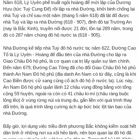
Năm 618, Lý Uyên phế truất ngôi hoàng đế mới lập của Dương
Hựu (tức Tuỳ Cung Đế) rồi lập ra nhà Đường, khởi binh chống lại
nhà Tuỳ và chỉ sau một năm (tháng 5 năm 618) đã lật đổ được
nhà Tuỳ và lập ra nhà Đường (618 - 907), định đô tại Trường An
(nay là Bắc Kinh), truyền nối được 21 đời, tồn tại 289 năm, trong
đó có 287 năm chúng đô hộ nước ta (618 - 905).
Nhà Đường kế tiếp nhà Tuỳ đô hộ nước ta; năm 622, Đường Cao
Tổ là Lý Uyên - Hoàng đế đầu tiên của nhà Đường cho lập ra
Giao Châu Đô hộ phủ, là cơ quan cai trị lấy quân sự làm chính.
Đến năm 679, Đường Cao Tông đã cho đổi Giao Châu Đô hộ phủ
thành An Nam Đô hộ phủ (địa danh An Nam có từ đây, cũng là khi
Cao Biền được cử sang củng cố ách đô hộ ở nước ta). Lúc này,
An Nam Đô hộ phủ quản lãnh 12 châu vùng đồng bằng với tổng
cộng 59 huyện, ngoài ra còn có 41 châu ki-mi (châu ràng buộc
lỏng lẻo) ở vùng rừng núi và trung du, gắn liền với quá trình thay
đổi trên, là quá trình tăng cường ách áp bức bóc lột tàn bạo của
nhà Đường.
Bấy giờ, lợi dụng việc triều đình phương Bắc không kiểm soát hết
dân tình ở những nơi xa xôi hẻo lánh, nên bọn quan lại đô hộ đã