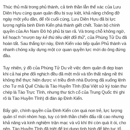
Thúc thủ mãi trong phủ thành, cả tinh thần lẫn thể xác của Lưu
Diên Hựu cùng quan quân đều bị suy kiệt, khả năng chống đỡ
ngày một yếu dần, để rồi cuối cùng, Lưu Diên Hựu đã bị lực
lượng nghĩa binh Đinh Kiến phá thành giết chết. Toàn bộ chính
quyền của An Nam Đô hộ phủ bị tan rã. Và trong chỗ không ngờ,
kế hoạch “
mượn tay kẻ thù tiêu diệt đối thủ
”, của Phùng Tử Du đã
hoàn tất. Sau thắng lợi này, Đinh Kiến vào tiếp quản Phủ thành và
nhanh chóng xây dựng một cơ quan quyền lực mới do ông đứng
đầu.
Tuy nhiên, ý đồ của Phùng Tử Du về việc đem quân đi dẹp loạn
khi cả hai phe đối nghịch đều đã mệt mỏi và tổn thất nặng nề thì
không thể thực hiện được vì triều đình nhà Đường đã xuống lệnh
cho Tư mã Quế Châu là Tào Huyền Tĩnh (
Đại Việt sử ký toàn thư
chép là Tào Trực Tĩnh, nhưng thư tịch cổ của Trung Quốc thì ghi
rõ là Tào Huyền Tĩnh) đi đàn áp Đinh Kiến.
Bấy giờ, chính quyền của Đinh Kiến còn quá non trẻ, lực lượng
quân sĩ mới nhóm họp, tuy có tinh thần chiến đấu rất cao nhưng
khả năng và kinh nghiệm trận mạc và vũ khí thì còn quá ít ói, cho
nên, Tào Huyền Tĩnh đã triệt để lợi dụng tình hình để liên tục tổ