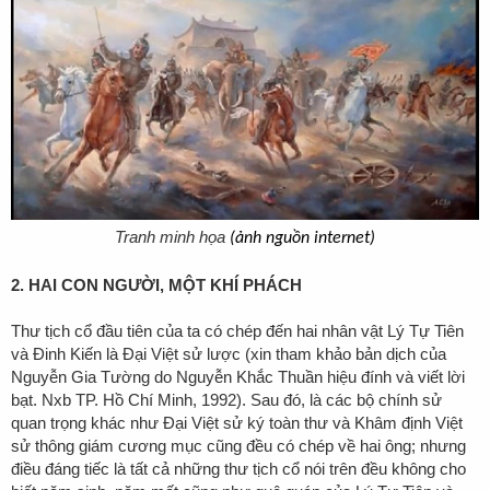
Tranh minh họa
(ảnh nguồn internet)
2. HAI CON NGƯỜI, MỘT KHÍ PHÁCH
Thư tịch cổ đầu tiên của ta có chép đến hai nhân vật Lý Tự Tiên
và Đinh Kiến là
Đại Việt sử lược
(xin tham khảo bản dịch của
Nguyễn Gia Tường do Nguyễn Khắc Thuần hiệu đính và viết lời
bạt. Nxb TP. Hồ Chí Minh, 1992). Sau đó, là các bộ chính sử
quan trọng khác như
Đại Việt sử ký toàn thư
và
Khâm định Việt
sử thông giám cương mục
cũng đều có chép về hai ông; nhưng
điều đáng tiếc là tất cả những thư tịch cổ nói trên đều không cho