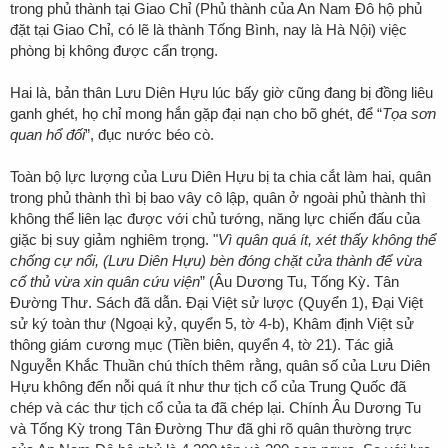
trong phủ thành tại Giao Chỉ (Phủ thành của An Nam Đô hộ phủ
đặt tại Giao Chỉ, có lẽ là thành Tống Bình, nay là Hà Nội) việc
phòng bị không được cẩn trọng.
Hai là, bản thân Lưu Diên Hựu lúc bấy giờ cũng đang bị đồng liêu
ganh ghét, họ chỉ mong hắn gặp đại nạn cho bõ ghét, để “
Tọa sơn
quan hổ đối
”, đục nước béo cò.
Toàn bộ lực lượng của Lưu Diên Hựu bị ta chia cắt làm hai, quân
trong phủ thành thì bị bao vây cô lập, quân ở ngoài phủ thành thì
không thể liên lạc được với chủ tướng, năng lực chiến đấu của
giặc bị suy giảm nghiêm trọng. "
Vì quân quá ít, xét thấy không thể
chống cự nổi, (Lưu Diên Hựu) bèn đóng chặt cửa thành để vừa
cố thủ vừa xin quân cứu viện
” (Âu Dương Tu, Tống Kỳ.
Tân
Đường Thư
. Sách đã dẫn.
Đại Việt sử lược
(Quyển 1),
Đại Việt
sử ký toàn thư
(Ngoại kỷ, quyển 5, tờ 4-b),
Khâm định Việt sử
thông giám cương mục
(Tiền biên, quyển 4, tờ 21). Tác giả
Nguyễn Khắc Thuần chú thích thêm rằng, quân số của Lưu Diên
Hựu không đến nỗi quá ít như thư tịch cổ của Trung Quốc đã
chép và các thư tịch cổ của ta đã chép lại. Chính Âu Dương Tu
và Tống Kỳ trong
Tân Đường Thư
đã ghi rõ quân thường trực