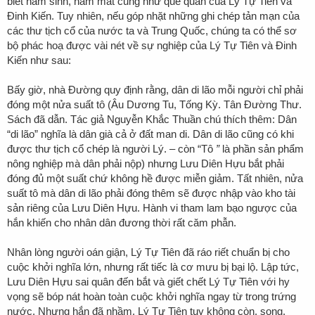
biết năm sinh, năm mất cũng như quê quán của Lý Tự Tiên và
Đinh Kiến. Tuy nhiên, nếu góp nhặt những ghi chép tản mạn của
các thư tịch cổ của nước ta và Trung Quốc, chúng ta có thể sơ
bộ phác hoạ được vài nét về sự nghiệp của Lý Tự Tiên và Đinh
Kiến như sau:
Bấy giờ, nhà Đường quy định rằng, dân di lão
mỗi người chỉ phải
đóng một nửa suất tô (Âu Dương Tu, Tống Kỳ.
Tân Đường Thư
.
Sách đã dẫn. Tác giả Nguyễn Khắc Thuần chú thích thêm: Dân
“
di lão”
nghĩa là dân già cả ở đất man di. Dân
di lão
cũng có khi
được thư tịch cổ chép là người Lý. – còn “
Tô
”
là phần sản phẩm
nông nghiệp mà dân phải nộp) nhưng Lưu Diên Hựu bắt phải
đóng đủ một suất chứ không hề được miễn giảm. Tất nhiên, nửa
suất tô mà dân di lão phải đóng thêm sẽ được nhập vào kho tài
sản riêng của Lưu Diên Hựu. Hành vi tham lam bạo ngược của
hắn khiến cho nhân dân đương thời rất căm phẫn.
Nhân lòng người oán giận, Lý Tự Tiên đã ráo riết chuẩn bị cho
cuộc khởi nghĩa lớn, nhưng rất tiếc là cơ mưu bị bại lộ. Lập tức,
Lưu Diên Hựu sai quân đến bắt và giết chết Lý Tự Tiên với hy
vọng sẽ bóp nát hoàn toàn cuộc khởi nghĩa ngay từ trong trứng
nước. Nhưng hắn đã nhầm. Lý Tự Tiên tuy không còn, song,