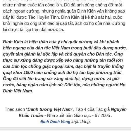
chức những cuộc tấn công lớn. Dù đã anh dũng chống đỡ một
cách ngoan cường, nhưng nghĩa quân Đinh Kiến vẫn không sao
đẩy lùi được Tào Huyền Tĩnh. Đinh Kiến bị kẻ thù sát hại, cuộc
khởi nghĩa do ông lãnh đạo bị dập tắt, ách đô hộ của nhà Đường
lại được tái lập trên đất nước ta.
Đinh Kiến là hiện thân của ý chí quật cường và khí phách
hiên ngang của dân tộc Việt Nam trong buổi đầu dựng nước,
quyết tâm giành lại độc lập và chủ quyền cho Dân tộc. Ông
thực sự xứng đáng được xếp vào hàng những tên tuổi lớn
của Dân tộc chống giặc ngoại xâm, đặc biệt là truyền thống
quật khởi 1000 năm chống ách đô hộ tàn bạo phương Bắc
.
Ông đã viết lên trang sử vàng chói lọi, dựng nước và giữ
nước, hàng ngàn năm lịch sử Dân tộc, của những người Họ
Đinh Việt Nam.
Theo sách “
Danh tướng Việt Nam
”, Tập 4 của Tác giả
Nguyễn
Khắc Thuần
- Nhà xuất bản Giáo dục - 6 / 2005 .
lược đăng
.
Đinh Danh Vùng