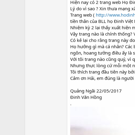
Hiện nay có 2 trang web Họ Đi
Lý do vì sao ? Xin thưa mạng x
Trang web (
http://www.hodin
tiền thân của BLL họ Đinh Việ
Nhiệm kỳ 2 lại thấy xuất hiện 
Vậy trang nào là chính thống? 
Có kẻ lại cho rằng trang này d
Họ hưởng gì mà cá nhân? Các bà
ngôn, hoang tưởng điều ấy là s
Với tôi trang nào cũng quý, vì 
Nhưng thực lòng cứ mỗi một nh
Tôi thích trang đầu tiên này bở
Cảm ơn Hải, em đúng là người
Quảng Ngãi 22/05/2017
Đinh Văn Hồng
.