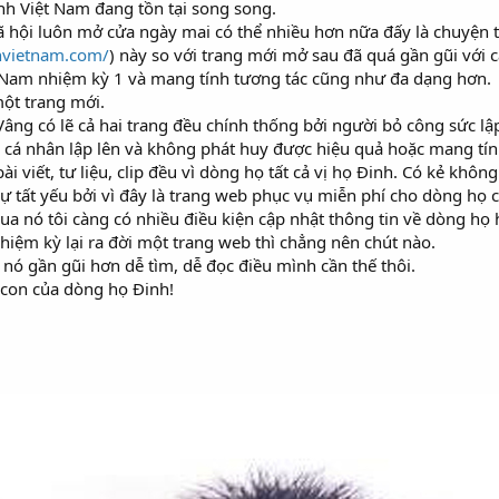
nh Việt Nam đang tồn tại song song.
ã hội luôn mở cửa ngày mai có thể nhiều hơn nữa đấy là chuyện 
hvietnam.com/
) này so với trang mới mở sau đã quá gần gũi với c
t Nam nhiệm kỳ 1 và mang tính tương tác cũng như đa dạng hơn.
một trang mới.
Vâng có lẽ cả hai trang đều chính thống bởi người bỏ công sức l
o cá nhân lập lên và không phát huy được hiệu quả hoặc mang tín
i viết, tư liệu, clip đều vì dòng họ tất cả vị họ Đinh. Có kẻ kh
ự tất yếu bởi vì đây là trang web phục vụ miễn phí cho dòng họ
qua nó tôi càng có nhiều điều kiện cập nhật thông tin về dòng họ h
iệm kỳ lại ra đời một trang web thì chẳng nên chút nào.
i nó gần gũi hơn dễ tìm, dễ đọc điều mình cần thế thôi.
 con của dòng họ Đinh!