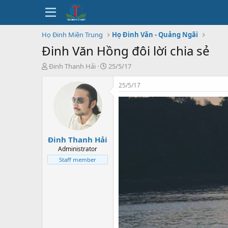
Họ Đinh Miền Trung
Họ Đinh Văn - Quảng Ngãi
Đinh Văn Hồng đôi lời chia sẻ
T
N
Đinh Thanh Hải
25/5/17
h
g
r
à
25/5/17
e
y
a
b
d
ắ
s
t
t
đ
Đinh Thanh Hải
a
ầ
r
u
Administrator
t
Staff member
e
r