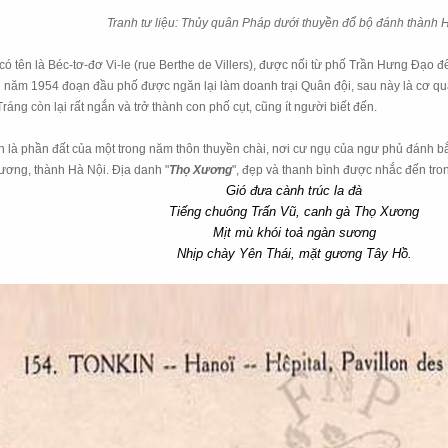
Tranh tư liệu: Thủy quân Pháp dưới thuyền đổ bộ đánh thành 
có tên là Béc-tơ-đơ Vi-le (rue Berthe de Villers), được nối từ phố Trần Hưng Đ
năm 1954 đoạn đầu phố được ngăn lại làm doanh trại Quân đội, sau này là cơ qua
ráng còn lại rất ngắn và trở thành con phố cụt, cũng ít người biết đến.
 là phần đất của một trong năm thôn thuyền chài, nơi cư ngụ của ngư phủ đánh bắ
ương, thành Hà Nội. Địa danh "
Thọ Xương
",
đẹp và thanh bình
được nhắc đến tro
Gió đưa cành trúc la đà
Tiếng chuông Trấn Vũ, canh gà Thọ Xương
Mịt mù khói toả ngàn sương
Nhịp chày Yên Thái, mặt gương Tây Hồ.