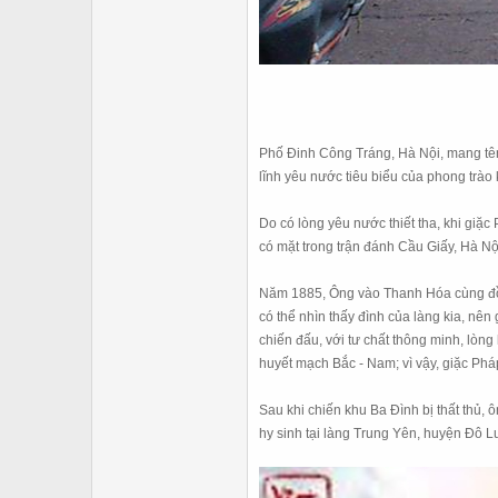
Phố Đinh Công Tráng, Hà Nội, mang tê
lĩnh yêu nước tiêu biểu của phong trà
Do có lòng yêu nước thiết tha, khi gi
có mặt trong trận đánh Cầu Giấy, Hà Nội
Năm 1885, Ông vào Thanh Hóa cùng đồng
có thể nhìn thấy đình của làng kia, nê
chiến đấu, với tư chất thông minh, lòn
huyết mạch Bắc - Nam; vì vậy, giặc Phá
Sau khi chiến khu Ba Đình bị thất thủ,
hy sinh tại làng Trung Yên, huyện Đô L