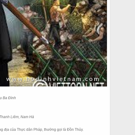
u Ba Đình
, Thanh Liêm, Nam Hà
g địa của Thực dân Pháp, thường gọi là Đồn Thủy.