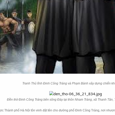
Tranh Thủ lĩnh Đinh Công Tráng và Phạm Bành xây dựng chiến kh
Đền thờ Đinh Công Tráng bên sông Đáy tại thôn Nham Tràng, xã Thanh Tân
ợc Thành phố Hà Nội tôn vinh đặt tên cho đường phố Đinh Công Tráng, nơi nhượn