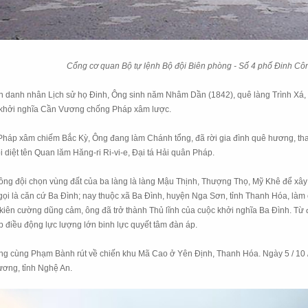
Cổng cơ quan Bộ tự lệnh Bộ đội Biên phòng - Số 4 phố Đinh Cô
n danh nhân Lịch sử họ Đinh, Ông sinh năm Nhâm Dần (1842), quê làng Trình Xá,
o khởi nghĩa Cần Vương chống Pháp xâm lược.
ặc Pháp xâm chiếm Bắc Kỳ, Ông đang làm Chánh tổng, đã rời gia đình quê hương, 
 diệt tên Quan lăm Hăng-ri Ri-vi-e, Đại tá Hải quân Pháp.
 đội chọn vùng đất của ba làng là làng Mậu Thịnh, Thượng Thọ, Mỹ Khê để xây d
n gọi là căn cứ Ba Đình; nay thuộc xã Ba Đình, huyện Nga Sơn, tỉnh Thanh Hóa, là
g kiên cường dũng cảm, ông đã trở thành Thủ lĩnh của cuộc khởi nghĩa Ba Đình. Từ 
p điều động lực lượng lớn binh lực quyết tâm đàn áp.
 ông cùng Phạm Bành rút về chiến khu Mã Cao ở Yên Định, Thanh Hóa. Ngày 5 / 10 / 
ương, tỉnh Nghệ An.