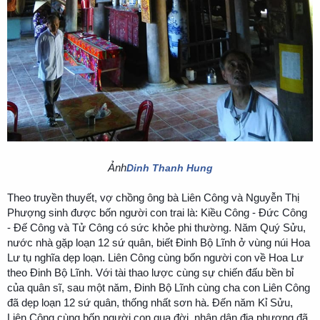
Ảnh
Dinh Thanh Hung
Theo truyền thuyết, vợ chồng ông bà Liên Công và Nguyễn Thị
Phượng sinh được bốn người con trai là: Kiều Công - Đức Công
- Đế Công và Tử Công có sức khỏe phi thường. Năm Quý Sửu,
nước nhà gặp loạn 12 sứ quân, biết Đinh Bộ Lĩnh ở vùng núi Hoa
Lư tụ nghĩa dẹp loạn. Liên Công cùng bốn người con về Hoa Lư
theo Đinh Bộ Lĩnh. Với tài thao lược cùng sự chiến đấu bền bỉ
của quân sĩ, sau một năm, Đinh Bộ Lĩnh cùng cha con Liên Công
đã dẹp loạn 12 sứ quân, thống nhất sơn hà. Đến năm Kỉ Sửu,
Liên Công cùng bốn người con qua đời, nhân dân địa phương đã