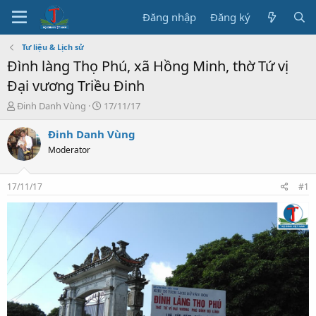
Đăng nhập
Đăng ký
Tư liệu & Lịch sử
Đình làng Thọ Phú, xã Hồng Minh, thờ Tứ vị
Đại vương Triều Đinh
T
N
Đinh Danh Vùng
17/11/17
h
g
r
à
Đinh Danh Vùng
e
y
Moderator
a
b
d
ắ
s
t
17/11/17
#1
t
đ
a
ầ
r
u
t
e
r