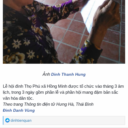
Ảnh
Dinh Thanh Hung
Lễ hội đình Thọ Phú xã Hồng Minh được tổ chức vào tháng 3 âm
lịch, trong 3 ngày gồm phần lễ và phần hội mang đậm bản sắc
văn hóa dân tộc.
Theo trang Thông tin điện tử Hưng Hà, Thái Bình
Đinh Danh Vùng
R
dinhtienquan
e